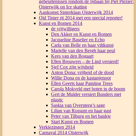
gebeurtenissen rondom de ijsbaan bij Piet Plezier:
Oisterwijk on Ice skating
Aankomst Sinterklaas Oisterwijk 2014
Old Timer rit 2014 met een special reporter!
Kunst en Bomen 2014
de vrijwilligers
Den Akker en Kunst en Bomen
Jacqueline Baselier en Echo
Carla van Belle en haar viltkunst
Marielle van den Bergh haar peul
Kees van den Bogaart
Ellen Brouwers – de Lind versierd!
Sjef Cox zijn wijsheid
Anton Dona: vrijheid of de dood
Willie Dona en de kastanjenoot
Ellen Geerts haar Painting Trees
Carola Mokveld met boten in de boom
Gert de Mulder versiert Bunders met
plastic
Saskia van Oversteeg’s sage
Lilian van Rossum en haar gast
Peter van Tilburg en het bankje
Start Kunst en Bomen
Verkiezingen 2014
Carnaval 2014 Oisterwijk