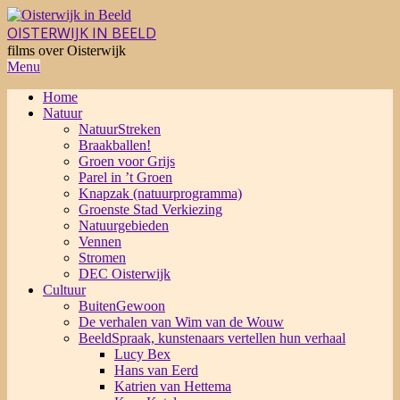
Skip
to
OISTERWIJK IN BEELD
content
films over Oisterwijk
Primary
Menu
Navigation
Home
Menu
Natuur
NatuurStreken
Braakballen!
Groen voor Grijs
Parel in ’t Groen
Knapzak (natuurprogramma)
Groenste Stad Verkiezing
Natuurgebieden
Vennen
Stromen
DEC Oisterwijk
Cultuur
BuitenGewoon
De verhalen van Wim van de Wouw
BeeldSpraak, kunstenaars vertellen hun verhaal
Lucy Bex
Hans van Eerd
Katrien van Hettema