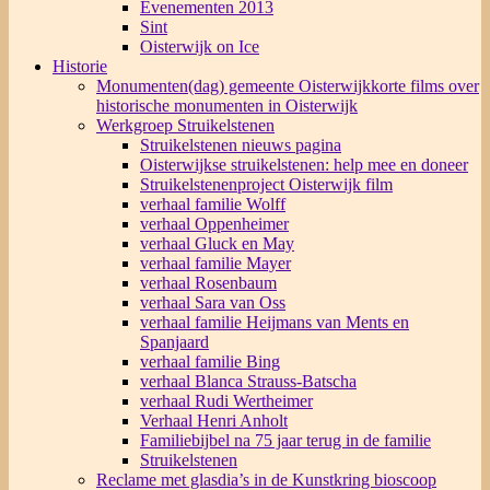
Evenementen 2013
Sint
Oisterwijk on Ice
Historie
Monumenten(dag) gemeente Oisterwijk
korte films over
historische monumenten in Oisterwijk
Werkgroep Struikelstenen
Struikelstenen nieuws pagina
Oisterwijkse struikelstenen: help mee en doneer
Struikelstenenproject Oisterwijk film
verhaal familie Wolff
verhaal Oppenheimer
verhaal Gluck en May
verhaal familie Mayer
verhaal Rosenbaum
verhaal Sara van Oss
verhaal familie Heijmans van Ments en
Spanjaard
verhaal familie Bing
verhaal Blanca Strauss-Batscha
verhaal Rudi Wertheimer
Verhaal Henri Anholt
Familiebijbel na 75 jaar terug in de familie
Struikelstenen
Reclame met glasdia’s in de Kunstkring bioscoop