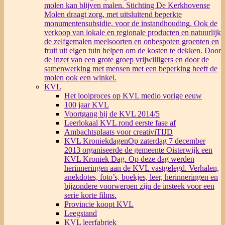
molen kan blijven malen. Stichting De Kerkhovense
Molen draagt zorg, met uitsluitend beperkte
monumentensubsidie, voor de instandhouding. Ook de
verkoop van lokale en regionale producten en natuurlijk
de zelfgemalen meelsoorten en onbespoten groenten en
fruit uit eigen tuin helpen om de kosten te dekken. Door
de inzet van een grote groep vrijwilligers en door de
samenwerking met mensen met een beperking heeft de
molen ook een winkel.
KVL
Het looiproces op KVL medio vorige eeuw
100 jaar KVL
Voortgang bij de KVL 2014/5
Leerlokaal KVL rond eerste fase af
Ambachtsplaats voor creativiTIJD
KVL Kroniekdagen
Op zaterdag 7 december
2013 organiseerde de gemeente Oisterwijk een
KVL Kroniek Dag. Op deze dag werden
herinneringen aan de KVL vastgelegd. Verhalen,
anekdotes, foto’s, boekjes, leer, herinneringen en
bijzondere voorwerpen zijn de insteek voor een
serie korte films.
Provincie koopt KVL
Leegstand
KVL leerfabriek