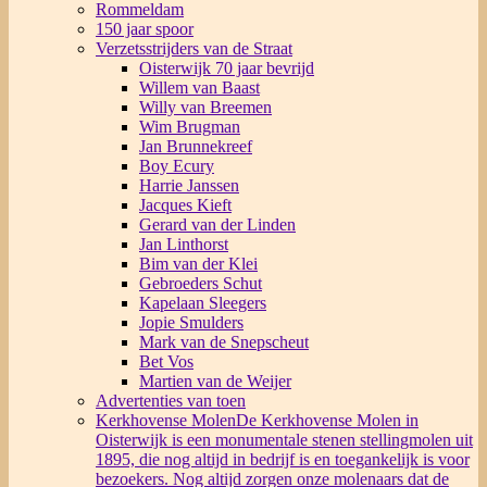
Rommeldam
150 jaar spoor
Verzetsstrijders van de Straat
Oisterwijk 70 jaar bevrijd
Willem van Baast
Willy van Breemen
Wim Brugman
Jan Brunnekreef
Boy Ecury
Harrie Janssen
Jacques Kieft
Gerard van der Linden
Jan Linthorst
Bim van der Klei
Gebroeders Schut
Kapelaan Sleegers
Jopie Smulders
Mark van de Snepscheut
Bet Vos
Martien van de Weijer
Advertenties van toen
Kerkhovense Molen
De Kerkhovense Molen in
Oisterwijk is een monumentale stenen stellingmolen uit
1895, die nog altijd in bedrijf is en toegankelijk is voor
bezoekers. Nog altijd zorgen onze molenaars dat de