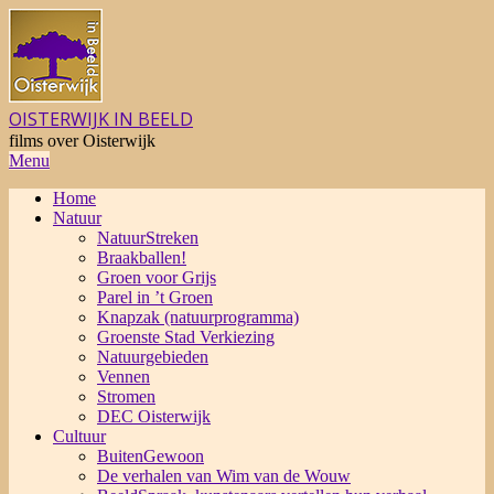
Skip
to
content
OISTERWIJK IN BEELD
films over Oisterwijk
Primary
Menu
Navigation
Home
Menu
Natuur
NatuurStreken
Braakballen!
Groen voor Grijs
Parel in ’t Groen
Knapzak (natuurprogramma)
Groenste Stad Verkiezing
Natuurgebieden
Vennen
Stromen
DEC Oisterwijk
Cultuur
BuitenGewoon
De verhalen van Wim van de Wouw