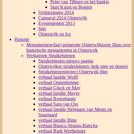
Peter van Tilburg en het bankje
Start Kunst en Bomen
Verkiezingen 2014
Carnaval 2014 Oisterwijk
Evenementen 2013
Sint
Oisterwijk on Ice
Historie
Monumenten(dag) gemeente Oisterwijk
korte films over
historische monumenten in Oisterwijk
Werkgroep Struikelstenen
Struikelstenen nieuws pagina
Oisterwijkse struikelstenen: help mee en doneer
Struikelstenenproject Oisterwijk film
verhaal familie Wolff
verhaal Oppenheimer
verhaal Gluck en May
verhaal familie Mayer
verhaal Rosenbaum
verhaal Sara van Oss
verhaal familie Heijmans van Ments en
Spanjaard
verhaal familie Bing
verhaal Blanca Strauss-Batscha
verhaal Rudi Wertheimer