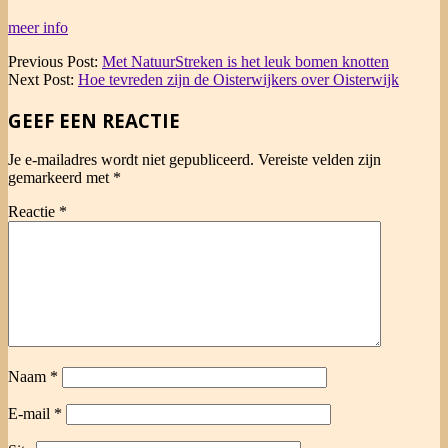
meer info
2017-
Previous Post:
Met NatuurStreken is het leuk bomen knotten
12-
Next Post:
Hoe tevreden zijn de Oisterwijkers over Oisterwijk
29
GEEF EEN REACTIE
Je e-mailadres wordt niet gepubliceerd.
Vereiste velden zijn
gemarkeerd met
*
Reactie
*
Naam
*
E-mail
*