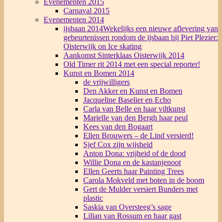
Evenementen 2015
Carnaval 2015
Evenementen 2014
ijsbaan 2014
Wekelijks een nieuwe aflevering van
gebeurtenissen rondom de ijsbaan bij Piet Plezier:
Oisterwijk on Ice skating
Aankomst Sinterklaas Oisterwijk 2014
Old Timer rit 2014 met een special reporter!
Kunst en Bomen 2014
de vrijwilligers
Den Akker en Kunst en Bomen
Jacqueline Baselier en Echo
Carla van Belle en haar viltkunst
Marielle van den Bergh haar peul
Kees van den Bogaart
Ellen Brouwers – de Lind versierd!
Sjef Cox zijn wijsheid
Anton Dona: vrijheid of de dood
Willie Dona en de kastanjenoot
Ellen Geerts haar Painting Trees
Carola Mokveld met boten in de boom
Gert de Mulder versiert Bunders met
plastic
Saskia van Oversteeg’s sage
Lilian van Rossum en haar gast