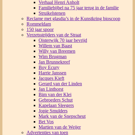
Verhaal Henri Anholt
Familiebijbel na 75 jaar terug in de familie
Struikelstenen
Reclame met glasdia’s in de Kunstkring bioscoop
Rommeldam
150 jaar spoor
Verzetsstrijders van de Straat
Oisterwijk 70 jaar bevrijd
Willem van Baast
Willy van Breemen
Wim Brugman
Jan Brunnekreef
Boy Ecury
Harrie Janssen
Jacques Kieft
Gerard van der Linden
Jan Linthorst
Bim van der Klei
Gebroeders Schut
Kapelaan Sleegers
Jopie Smulders
Mark van de Snepscheut
Bet Vos
Martien van de Weijer
Advertenties van toen