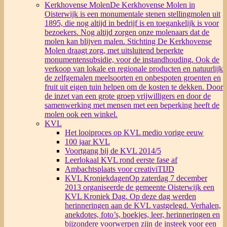
Kerkhovense Molen
De Kerkhovense Molen in
Oisterwijk is een monumentale stenen stellingmolen uit
1895, die nog altijd in bedrijf is en toegankelijk is voor
bezoekers. Nog altijd zorgen onze molenaars dat de
molen kan blijven malen. Stichting De Kerkhovense
Molen draagt zorg, met uitsluitend beperkte
monumentensubsidie, voor de instandhouding. Ook de
verkoop van lokale en regionale producten en natuurlijk
de zelfgemalen meelsoorten en onbespoten groenten en
fruit uit eigen tuin helpen om de kosten te dekken. Door
de inzet van een grote groep vrijwilligers en door de
samenwerking met mensen met een beperking heeft de
molen ook een winkel.
KVL
Het looiproces op KVL medio vorige eeuw
100 jaar KVL
Voortgang bij de KVL 2014/5
Leerlokaal KVL rond eerste fase af
Ambachtsplaats voor creativiTIJD
KVL Kroniekdagen
Op zaterdag 7 december
2013 organiseerde de gemeente Oisterwijk een
KVL Kroniek Dag. Op deze dag werden
herinneringen aan de KVL vastgelegd. Verhalen,
anekdotes, foto’s, boekjes, leer, herinneringen en
bijzondere voorwerpen zijn de insteek voor een