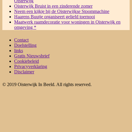
Oisterwijk
Oisterwijk Bruist in een zinderende zomer
Neem een kijkje bij de Oisterwijkse Stoommachine
Haarens Buutje organiseert geliefd toernooi
Maatwerk raamdecoratie voor woningen in Oisterwijk en
omgeving *
Contact
Doelstelling
links
Gratis Nieuwsbrief
Cookiebeleid
Privacyverklaring
Disclaimer
© 2019 Oisterwijk In Beeld. All rights reserved.