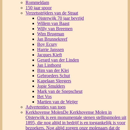
Rommeldam
150 jaar spoor
Verzetsstrijders van de Straat
Oisterwijk 70 jaar bevrijd
Willem van Baast
Willy van Breemen
Wim Brugman
Jan Brunnekreef
Boy Ecury
Harrie Janssen
Jacques Kieft
Gerard van der Linden
Jan Linthorst
Bim van der Klei
Gebroeders Schut
Kapelaan Sleegers
Jopie Smulders
Mark van de Snepscheut
Bet Vos
Martien van de Weijer
Advertenties van toen
Kerkhovense Molen
De Kerkhovense Molen in
Oisterwijk is een monumentale stenen stellingmolen uit
1895, die nog altijd in bedrijf is en toegankelijk is voor
bezoekers. Nog altijd zorgen onze molenaars dat de