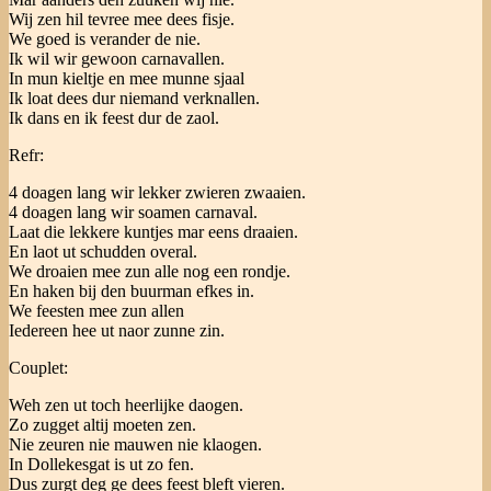
Wij zen hil tevree mee dees fisje.
We goed is verander de nie.
Ik wil wir gewoon carnavallen.
In mun kieltje en mee munne sjaal
Ik loat dees dur niemand verknallen.
Ik dans en ik feest dur de zaol.
Refr:
4 doagen lang wir lekker zwieren zwaaien.
4 doagen lang wir soamen carnaval.
Laat die lekkere kuntjes mar eens draaien.
En laot ut schudden overal.
We droaien mee zun alle nog een rondje.
En haken bij den buurman efkes in.
We feesten mee zun allen
Iedereen hee ut naor zunne zin.
Couplet:
Weh zen ut toch heerlijke daogen.
Zo zugget altij moeten zen.
Nie zeuren nie mauwen nie klaogen.
In Dollekesgat is ut zo fen.
Dus zurgt deg ge dees feest bleft vieren.