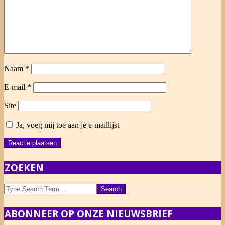
Naam
*
E-mail
*
Site
Ja, voeg mij toe aan je e-maillijst
ZOEKEN
Search
ABONNEER OP ONZE NIEUWSBRIEF