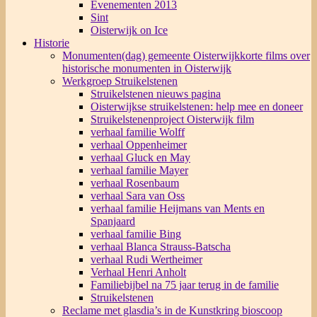
Evenementen 2013
Sint
Oisterwijk on Ice
Historie
Monumenten(dag) gemeente Oisterwijk
korte films over
historische monumenten in Oisterwijk
Werkgroep Struikelstenen
Struikelstenen nieuws pagina
Oisterwijkse struikelstenen: help mee en doneer
Struikelstenenproject Oisterwijk film
verhaal familie Wolff
verhaal Oppenheimer
verhaal Gluck en May
verhaal familie Mayer
verhaal Rosenbaum
verhaal Sara van Oss
verhaal familie Heijmans van Ments en
Spanjaard
verhaal familie Bing
verhaal Blanca Strauss-Batscha
verhaal Rudi Wertheimer
Verhaal Henri Anholt
Familiebijbel na 75 jaar terug in de familie
Struikelstenen
Reclame met glasdia’s in de Kunstkring bioscoop