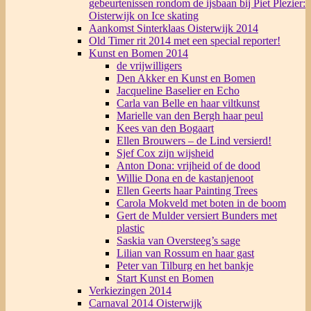
gebeurtenissen rondom de ijsbaan bij Piet Plezier:
Oisterwijk on Ice skating
Aankomst Sinterklaas Oisterwijk 2014
Old Timer rit 2014 met een special reporter!
Kunst en Bomen 2014
de vrijwilligers
Den Akker en Kunst en Bomen
Jacqueline Baselier en Echo
Carla van Belle en haar viltkunst
Marielle van den Bergh haar peul
Kees van den Bogaart
Ellen Brouwers – de Lind versierd!
Sjef Cox zijn wijsheid
Anton Dona: vrijheid of de dood
Willie Dona en de kastanjenoot
Ellen Geerts haar Painting Trees
Carola Mokveld met boten in de boom
Gert de Mulder versiert Bunders met
plastic
Saskia van Oversteeg’s sage
Lilian van Rossum en haar gast
Peter van Tilburg en het bankje
Start Kunst en Bomen
Verkiezingen 2014
Carnaval 2014 Oisterwijk