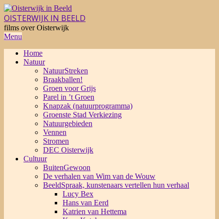
Skip
to
OISTERWIJK IN BEELD
content
films over Oisterwijk
Primary
Menu
Navigation
Home
Menu
Natuur
NatuurStreken
Braakballen!
Groen voor Grijs
Parel in ’t Groen
Knapzak (natuurprogramma)
Groenste Stad Verkiezing
Natuurgebieden
Vennen
Stromen
DEC Oisterwijk
Cultuur
BuitenGewoon
De verhalen van Wim van de Wouw
BeeldSpraak, kunstenaars vertellen hun verhaal
Lucy Bex
Hans van Eerd
Katrien van Hettema