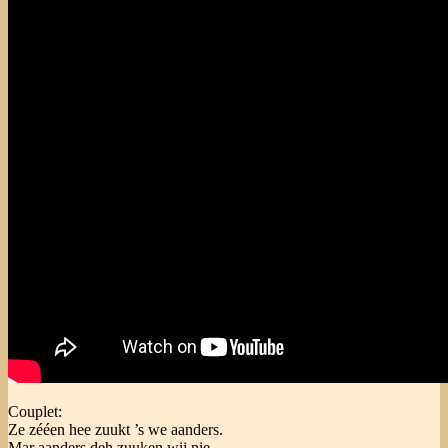
Couplet:
Ze zééen hee zuukt ’s we aanders.
Mar aanders deh zuuken wij nie.