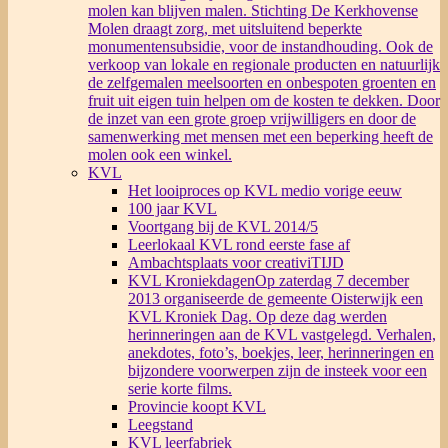
molen kan blijven malen. Stichting De Kerkhovense
Molen draagt zorg, met uitsluitend beperkte
monumentensubsidie, voor de instandhouding. Ook de
verkoop van lokale en regionale producten en natuurlijk
de zelfgemalen meelsoorten en onbespoten groenten en
fruit uit eigen tuin helpen om de kosten te dekken. Door
de inzet van een grote groep vrijwilligers en door de
samenwerking met mensen met een beperking heeft de
molen ook een winkel.
KVL
Het looiproces op KVL medio vorige eeuw
100 jaar KVL
Voortgang bij de KVL 2014/5
Leerlokaal KVL rond eerste fase af
Ambachtsplaats voor creativiTIJD
KVL Kroniekdagen
Op zaterdag 7 december
2013 organiseerde de gemeente Oisterwijk een
KVL Kroniek Dag. Op deze dag werden
herinneringen aan de KVL vastgelegd. Verhalen,
anekdotes, foto’s, boekjes, leer, herinneringen en
bijzondere voorwerpen zijn de insteek voor een
serie korte films.
Provincie koopt KVL
Leegstand
KVL leerfabriek