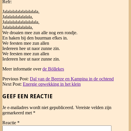
Refr:
Jalalalalalalalalalala,
Jalalalalalalalala,
Jalalalalalalalalalala,
Jalalalalalalalala,
We droaien mee zun alle nog een rondje.
En haken bij den buurman efkes in.
We feesten mee zun allen
Iedereen hee ut naor zunne zin.
We feesten mee zun allen
Iedereen hee ut naor zunne zin.
Meer informatie over
de Böllekes
2016-
Previous Post:
Dal van de Beerze en Kampina in de ochtend
01-
Next Post:
Energie opwekking in het klein
10
GEEF EEN REACTIE
Je e-mailadres wordt niet gepubliceerd.
Vereiste velden zijn
gemarkeerd met
*
Reactie
*