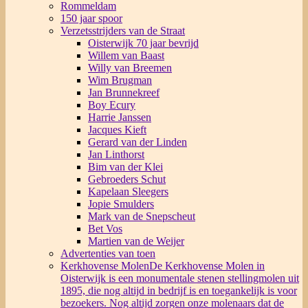
Rommeldam
150 jaar spoor
Verzetsstrijders van de Straat
Oisterwijk 70 jaar bevrijd
Willem van Baast
Willy van Breemen
Wim Brugman
Jan Brunnekreef
Boy Ecury
Harrie Janssen
Jacques Kieft
Gerard van der Linden
Jan Linthorst
Bim van der Klei
Gebroeders Schut
Kapelaan Sleegers
Jopie Smulders
Mark van de Snepscheut
Bet Vos
Martien van de Weijer
Advertenties van toen
Kerkhovense Molen
De Kerkhovense Molen in
Oisterwijk is een monumentale stenen stellingmolen uit
1895, die nog altijd in bedrijf is en toegankelijk is voor
bezoekers. Nog altijd zorgen onze molenaars dat de