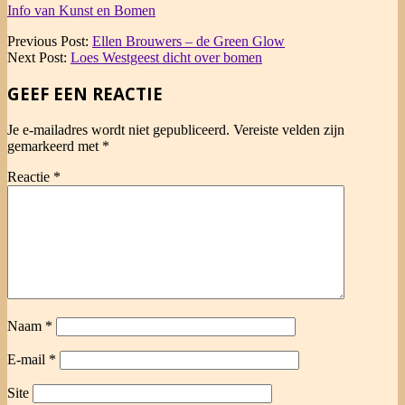
Info van Kunst en Bomen
2014-
Previous Post:
Ellen Brouwers – de Green Glow
06-
Next Post:
Loes Westgeest dicht over bomen
17
GEEF EEN REACTIE
Je e-mailadres wordt niet gepubliceerd.
Vereiste velden zijn
gemarkeerd met
*
Reactie
*
Naam
*
E-mail
*
Site