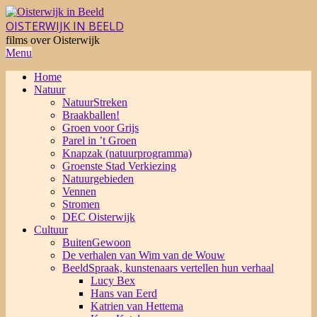
Skip
to
OISTERWIJK IN BEELD
content
films over Oisterwijk
Primary
Menu
Navigation
Home
Menu
Natuur
NatuurStreken
Braakballen!
Groen voor Grijs
Parel in ’t Groen
Knapzak (natuurprogramma)
Groenste Stad Verkiezing
Natuurgebieden
Vennen
Stromen
DEC Oisterwijk
Cultuur
BuitenGewoon
De verhalen van Wim van de Wouw
BeeldSpraak, kunstenaars vertellen hun verhaal
Lucy Bex
Hans van Eerd
Katrien van Hettema