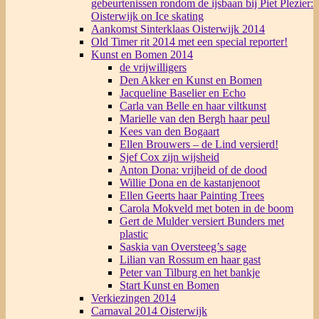
gebeurtenissen rondom de ijsbaan bij Piet Plezier:
Oisterwijk on Ice skating
Aankomst Sinterklaas Oisterwijk 2014
Old Timer rit 2014 met een special reporter!
Kunst en Bomen 2014
de vrijwilligers
Den Akker en Kunst en Bomen
Jacqueline Baselier en Echo
Carla van Belle en haar viltkunst
Marielle van den Bergh haar peul
Kees van den Bogaart
Ellen Brouwers – de Lind versierd!
Sjef Cox zijn wijsheid
Anton Dona: vrijheid of de dood
Willie Dona en de kastanjenoot
Ellen Geerts haar Painting Trees
Carola Mokveld met boten in de boom
Gert de Mulder versiert Bunders met
plastic
Saskia van Oversteeg’s sage
Lilian van Rossum en haar gast
Peter van Tilburg en het bankje
Start Kunst en Bomen
Verkiezingen 2014
Carnaval 2014 Oisterwijk