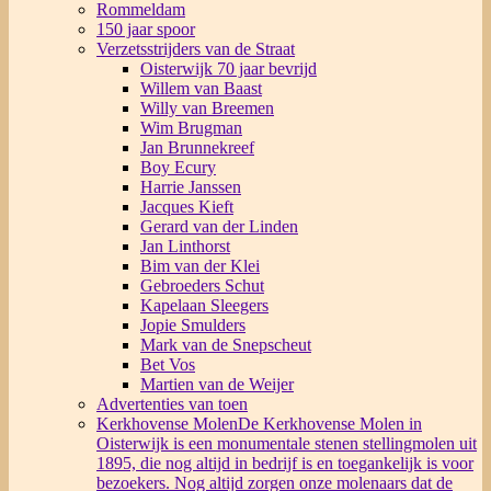
Rommeldam
150 jaar spoor
Verzetsstrijders van de Straat
Oisterwijk 70 jaar bevrijd
Willem van Baast
Willy van Breemen
Wim Brugman
Jan Brunnekreef
Boy Ecury
Harrie Janssen
Jacques Kieft
Gerard van der Linden
Jan Linthorst
Bim van der Klei
Gebroeders Schut
Kapelaan Sleegers
Jopie Smulders
Mark van de Snepscheut
Bet Vos
Martien van de Weijer
Advertenties van toen
Kerkhovense Molen
De Kerkhovense Molen in
Oisterwijk is een monumentale stenen stellingmolen uit
1895, die nog altijd in bedrijf is en toegankelijk is voor
bezoekers. Nog altijd zorgen onze molenaars dat de