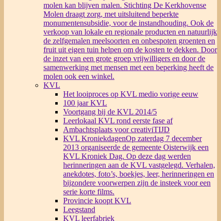
molen kan blijven malen. Stichting De Kerkhovense
Molen draagt zorg, met uitsluitend beperkte
monumentensubsidie, voor de instandhouding. Ook de
verkoop van lokale en regionale producten en natuurlijk
de zelfgemalen meelsoorten en onbespoten groenten en
fruit uit eigen tuin helpen om de kosten te dekken. Door
de inzet van een grote groep vrijwilligers en door de
samenwerking met mensen met een beperking heeft de
molen ook een winkel.
KVL
Het looiproces op KVL medio vorige eeuw
100 jaar KVL
Voortgang bij de KVL 2014/5
Leerlokaal KVL rond eerste fase af
Ambachtsplaats voor creativiTIJD
KVL Kroniekdagen
Op zaterdag 7 december
2013 organiseerde de gemeente Oisterwijk een
KVL Kroniek Dag. Op deze dag werden
herinneringen aan de KVL vastgelegd. Verhalen,
anekdotes, foto’s, boekjes, leer, herinneringen en
bijzondere voorwerpen zijn de insteek voor een
serie korte films.
Provincie koopt KVL
Leegstand
KVL leerfabriek