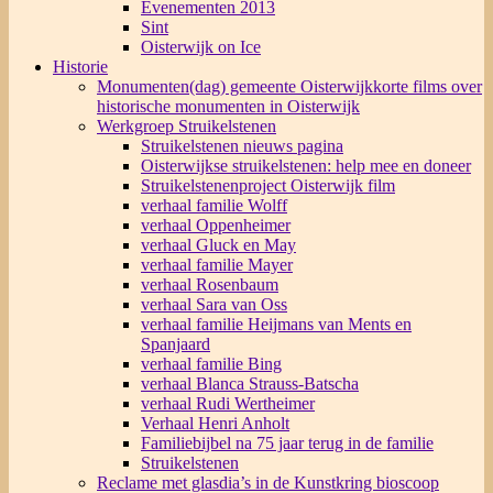
Evenementen 2013
Sint
Oisterwijk on Ice
Historie
Monumenten(dag) gemeente Oisterwijk
korte films over
historische monumenten in Oisterwijk
Werkgroep Struikelstenen
Struikelstenen nieuws pagina
Oisterwijkse struikelstenen: help mee en doneer
Struikelstenenproject Oisterwijk film
verhaal familie Wolff
verhaal Oppenheimer
verhaal Gluck en May
verhaal familie Mayer
verhaal Rosenbaum
verhaal Sara van Oss
verhaal familie Heijmans van Ments en
Spanjaard
verhaal familie Bing
verhaal Blanca Strauss-Batscha
verhaal Rudi Wertheimer
Verhaal Henri Anholt
Familiebijbel na 75 jaar terug in de familie
Struikelstenen
Reclame met glasdia’s in de Kunstkring bioscoop