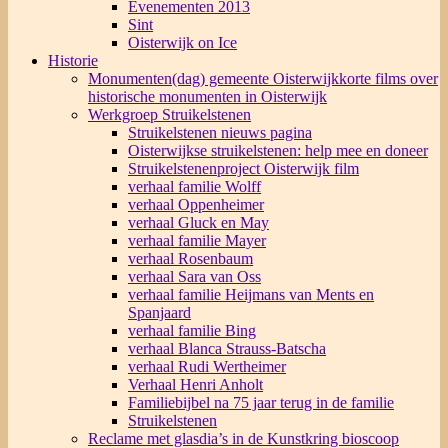
Evenementen 2013
Sint
Oisterwijk on Ice
Historie
Monumenten(dag) gemeente Oisterwijk
korte films over
historische monumenten in Oisterwijk
Werkgroep Struikelstenen
Struikelstenen nieuws pagina
Oisterwijkse struikelstenen: help mee en doneer
Struikelstenenproject Oisterwijk film
verhaal familie Wolff
verhaal Oppenheimer
verhaal Gluck en May
verhaal familie Mayer
verhaal Rosenbaum
verhaal Sara van Oss
verhaal familie Heijmans van Ments en
Spanjaard
verhaal familie Bing
verhaal Blanca Strauss-Batscha
verhaal Rudi Wertheimer
Verhaal Henri Anholt
Familiebijbel na 75 jaar terug in de familie
Struikelstenen
Reclame met glasdia’s in de Kunstkring bioscoop