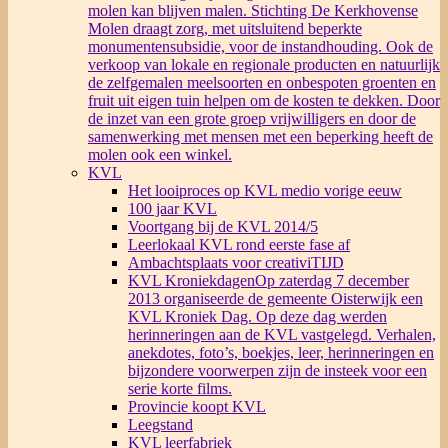
molen kan blijven malen. Stichting De Kerkhovense
Molen draagt zorg, met uitsluitend beperkte
monumentensubsidie, voor de instandhouding. Ook de
verkoop van lokale en regionale producten en natuurlijk
de zelfgemalen meelsoorten en onbespoten groenten en
fruit uit eigen tuin helpen om de kosten te dekken. Door
de inzet van een grote groep vrijwilligers en door de
samenwerking met mensen met een beperking heeft de
molen ook een winkel.
KVL
Het looiproces op KVL medio vorige eeuw
100 jaar KVL
Voortgang bij de KVL 2014/5
Leerlokaal KVL rond eerste fase af
Ambachtsplaats voor creativiTIJD
KVL Kroniekdagen
Op zaterdag 7 december
2013 organiseerde de gemeente Oisterwijk een
KVL Kroniek Dag. Op deze dag werden
herinneringen aan de KVL vastgelegd. Verhalen,
anekdotes, foto’s, boekjes, leer, herinneringen en
bijzondere voorwerpen zijn de insteek voor een
serie korte films.
Provincie koopt KVL
Leegstand
KVL leerfabriek