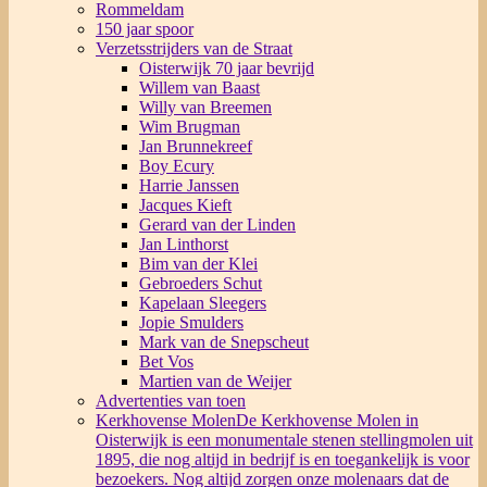
Rommeldam
150 jaar spoor
Verzetsstrijders van de Straat
Oisterwijk 70 jaar bevrijd
Willem van Baast
Willy van Breemen
Wim Brugman
Jan Brunnekreef
Boy Ecury
Harrie Janssen
Jacques Kieft
Gerard van der Linden
Jan Linthorst
Bim van der Klei
Gebroeders Schut
Kapelaan Sleegers
Jopie Smulders
Mark van de Snepscheut
Bet Vos
Martien van de Weijer
Advertenties van toen
Kerkhovense Molen
De Kerkhovense Molen in
Oisterwijk is een monumentale stenen stellingmolen uit
1895, die nog altijd in bedrijf is en toegankelijk is voor
bezoekers. Nog altijd zorgen onze molenaars dat de