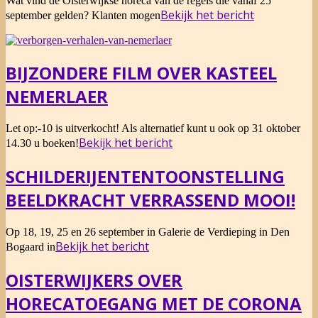
Wat vind de Oisterwijkse horeca van de regels die vanaf 25
09-
Bekijk het bericht
september gelden? Klanten mogen
18
BIJZONDERE FILM OVER KASTEEL
NEMERLAER
2021-
Let op:-10 is uitverkocht! Als alternatief kunt u ook op 31 oktober
09-
Bekijk het bericht
14.30 u boeken!
18
SCHILDERIJENTENTOONSTELLING
BEELDKRACHT VERRASSEND MOOI!
2021-
Op 18, 19, 25 en 26 september in Galerie de Verdieping in Den
09-
Bekijk het bericht
Bogaard in
18
OISTERWIJKERS OVER
HORECATOEGANG MET DE CORONA