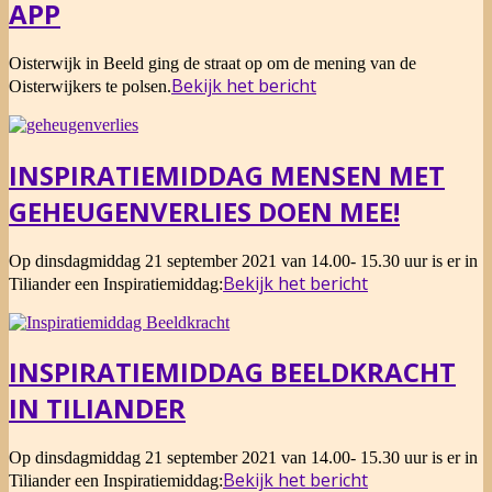
APP
2021-
Oisterwijk in Beeld ging de straat op om de mening van de
09-
Bekijk het bericht
Oisterwijkers te polsen.
17
INSPIRATIEMIDDAG MENSEN MET
GEHEUGENVERLIES DOEN MEE!
2021-
Op dinsdagmiddag 21 september 2021 van 14.00- 15.30 uur is er in
09-
Bekijk het bericht
Tiliander een Inspiratiemiddag:
01
INSPIRATIEMIDDAG BEELDKRACHT
IN TILIANDER
2021-
Op dinsdagmiddag 21 september 2021 van 14.00- 15.30 uur is er in
08-
Bekijk het bericht
Tiliander een Inspiratiemiddag: