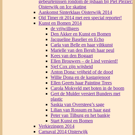
gebeurtenissen rondom de ijsbaan bij Piet Plezier:
Oisterwijk on Ice skating
Aankomst Sinterklaas Oisterwijk 2014
Old Timer rit 2014 met een special reporter!
Kunst en Bomen 2014
de vrijwilligers
Den Akker en Kunst en Bomen
Jacqueline Baselier en Echo
Carla van Belle en haar viltkunst
Marielle van den Bergh haar peul
Kees van den Bogaart
Ellen Brouwers – de Lind versierd!
Sjef Cox zijn wijsheid
Anton Dona: vrijheid of de dood
Willie Dona en de kastanjenoot
Ellen Geerts haar Painting Trees
Carola Mokveld met boten in de boom
Gert de Mulder versiert Bunders met
plastic
Saskia van Oversteeg’s sage
Lilian van Rossum en haar gast
Peter van Tilburg en het bankje
Start Kunst en Bomen
Verkiezingen 2014
Carnaval 2014 Oisterwijk