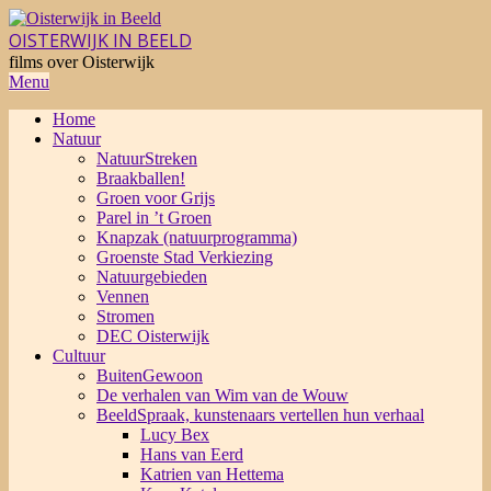
Skip
to
OISTERWIJK IN BEELD
content
films over Oisterwijk
Primary
Menu
Navigation
Home
Menu
Natuur
NatuurStreken
Braakballen!
Groen voor Grijs
Parel in ’t Groen
Knapzak (natuurprogramma)
Groenste Stad Verkiezing
Natuurgebieden
Vennen
Stromen
DEC Oisterwijk
Cultuur
BuitenGewoon
De verhalen van Wim van de Wouw
BeeldSpraak, kunstenaars vertellen hun verhaal
Lucy Bex
Hans van Eerd
Katrien van Hettema