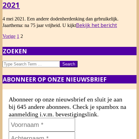
2021
2021-
4 mei 2021. Een andere dodenherdenking dan gebruikelijk.
05-
Bekijk het bericht
Jaarthema: na 75 jaar vrijheid. U kijkt
04
BERICHTEN
Vorige
1
2
PAGINERING
ZOEKEN
Search
ABONNEER OP ONZE NIEUWSBRIEF
Abonneer op onze nieuwsbrief en sluit je aan
bij 645 andere abonnees. Check je spambox na
aanmelding i.v.m. bevestigingslink.