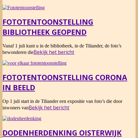
07
FOTOTENTOONSTELLING
BIBLIOTHEEK GEOPEND
2021-
Vanaf 1 juli kunt u in de bibliotheek, in de Tiliander, de foto’s
07-
Bekijk het bericht
bewonderen die
01
FOTOTENTOONSTELLING CORONA
IN BEELD
2021-
Op 1 juli start in de Tiliander een expositie van foto’s die door
06-
Bekijk het bericht
inwoners van
17
DODENHERDENKING OISTERWIJK