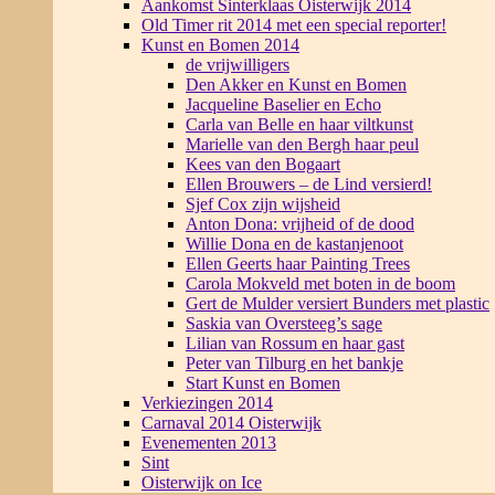
Aankomst Sinterklaas Oisterwijk 2014
Old Timer rit 2014 met een special reporter!
Kunst en Bomen 2014
de vrijwilligers
Den Akker en Kunst en Bomen
Jacqueline Baselier en Echo
Carla van Belle en haar viltkunst
Marielle van den Bergh haar peul
Kees van den Bogaart
Ellen Brouwers – de Lind versierd!
Sjef Cox zijn wijsheid
Anton Dona: vrijheid of de dood
Willie Dona en de kastanjenoot
Ellen Geerts haar Painting Trees
Carola Mokveld met boten in de boom
Gert de Mulder versiert Bunders met plastic
Saskia van Oversteeg’s sage
Lilian van Rossum en haar gast
Peter van Tilburg en het bankje
Start Kunst en Bomen
Verkiezingen 2014
Carnaval 2014 Oisterwijk
Evenementen 2013
Sint
Oisterwijk on Ice