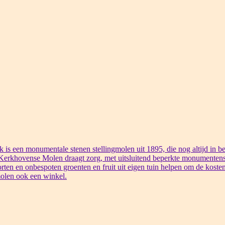
s een monumentale stenen stellingmolen uit 1895, die nog altijd in bed
 Kerkhovense Molen draagt zorg, met uitsluitend beperkte monumentens
rten en onbespoten groenten en fruit uit eigen tuin helpen om de kosten
olen ook een winkel.