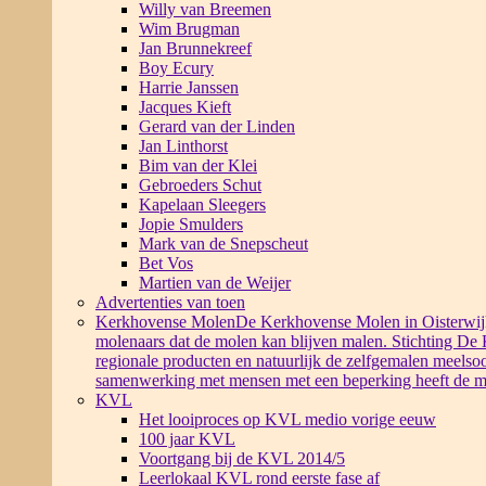
Willy van Breemen
Wim Brugman
Jan Brunnekreef
Boy Ecury
Harrie Janssen
Jacques Kieft
Gerard van der Linden
Jan Linthorst
Bim van der Klei
Gebroeders Schut
Kapelaan Sleegers
Jopie Smulders
Mark van de Snepscheut
Bet Vos
Martien van de Weijer
Advertenties van toen
Kerkhovense Molen
De Kerkhovense Molen in Oisterwijk i
molenaars dat de molen kan blijven malen. Stichting De
regionale producten en natuurlijk de zelfgemalen meelsoo
samenwerking met mensen met een beperking heeft de m
KVL
Het looiproces op KVL medio vorige eeuw
100 jaar KVL
Voortgang bij de KVL 2014/5
Leerlokaal KVL rond eerste fase af