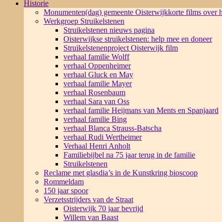
Historie
Monumenten(dag) gemeente Oisterwijk
korte films over
Werkgroep Struikelstenen
Struikelstenen nieuws pagina
Oisterwijkse struikelstenen: help mee en doneer
Struikelstenenproject Oisterwijk film
verhaal familie Wolff
verhaal Oppenheimer
verhaal Gluck en May
verhaal familie Mayer
verhaal Rosenbaum
verhaal Sara van Oss
verhaal familie Heijmans van Ments en Spanjaard
verhaal familie Bing
verhaal Blanca Strauss-Batscha
verhaal Rudi Wertheimer
Verhaal Henri Anholt
Familiebijbel na 75 jaar terug in de familie
Struikelstenen
Reclame met glasdia’s in de Kunstkring bioscoop
Rommeldam
150 jaar spoor
Verzetsstrijders van de Straat
Oisterwijk 70 jaar bevrijd
Willem van Baast