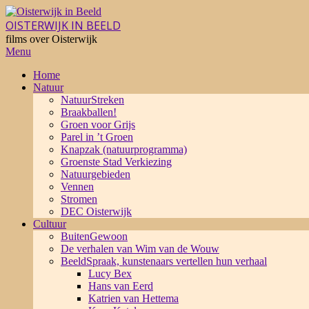
Skip
to
OISTERWIJK IN BEELD
content
films over Oisterwijk
Primary
Menu
Navigation
Home
Menu
Natuur
NatuurStreken
Braakballen!
Groen voor Grijs
Parel in ’t Groen
Knapzak (natuurprogramma)
Groenste Stad Verkiezing
Natuurgebieden
Vennen
Stromen
DEC Oisterwijk
Cultuur
BuitenGewoon
De verhalen van Wim van de Wouw
BeeldSpraak, kunstenaars vertellen hun verhaal
Lucy Bex
Hans van Eerd
Katrien van Hettema