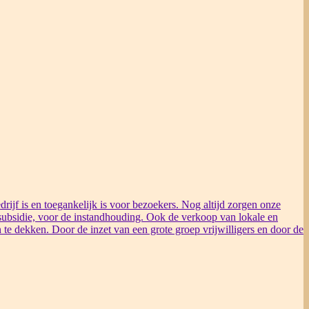
rijf is en toegankelijk is voor bezoekers. Nog altijd zorgen onze
ubsidie, voor de instandhouding. Ook de verkoop van lokale en
 te dekken. Door de inzet van een grote groep vrijwilligers en door de