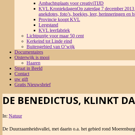
Ambachtsplaats voor creativiTIJD
KVL Kroniekdagen
Op zaterdag 7 december 2013 
anekdotes, foto’s, boekjes, leer, herinneringen en 
Provincie koopt KVL
Leegstand
KVL leerfabriek
Lichtpuntje voor maar 50 cent
Kerkeind tot Linde eind
Buitengebied van O’wijk
Documentaires
Oisterwijk is mooi
Haaren
Straat in Beeld
Contact
uw gift
Gratis Nieuwsbrief
DE BENEDICTUS, KLINKT D
In:
Natuur
De Duurzaamheidsvallei, met daarin o.a. het gebied rond Moerenburg 