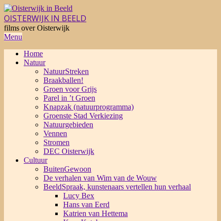
Skip
to
OISTERWIJK IN BEELD
content
films over Oisterwijk
Primary
Menu
Navigation
Home
Menu
Natuur
NatuurStreken
Braakballen!
Groen voor Grijs
Parel in ’t Groen
Knapzak (natuurprogramma)
Groenste Stad Verkiezing
Natuurgebieden
Vennen
Stromen
DEC Oisterwijk
Cultuur
BuitenGewoon
De verhalen van Wim van de Wouw
BeeldSpraak, kunstenaars vertellen hun verhaal
Lucy Bex
Hans van Eerd
Katrien van Hettema