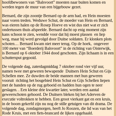
hoofdbewoners van “Balsvoort” moesten naar buiten komen en
werden tegen de muur van een bijgebouw gezet.
Bernard, die zijn zoontje Bernard op de arm had, en Hein moesten
naar voren treden. Weduwe Schut, de moeder van Hein en Bernard,
was eieren halen op de Rosep Hoeve en wist dus niet wat er zich
ondertussen thuis afspeelde. Bernard dacht op enig moment zijn
kans schoon te zien, wendde voor dat hij moest plassen en liep
weg, maar hij werd gevolgd door Duitse soldaten. Er klonken plots
schoten… Bernard kwam niet meer terug. Op de hoek, ongeveer
100 meter van “Boerderij Balsvoort” in de richting van Oisterwijk,
is Bernard op 6 oktober 1944 dood geschoten. Zijn lichaam is in een
schuttersput gegooid.
De volgende dag, zaterdagmiddag 7 oktober rond vier vijf uur,
namen twee met geweren bewapende Duitsers Hein Schut en Gijs
Schellen mee. Ze duwden de beide mannen met hun geweren
vooruit richting het bosgebied Hein Schut en Gijs Schellen liepen
met de handen op de rug geboeid en hadden hun ogen te neer
geslagen. . Een kleine drie kwartier later, werden een aantal
geweerschoten gehoord. De Duitsers bleken bij het Aderven de
executie voltrokken te hebben. Een groot vierkant gat en een kruis,
in de boom gekerfd zijn nu nog de stille getuigen van dit drama. De
volgende dag, zondagmorgen, heeft Jo Roozen, die lid was van het
Rode Kruis, met een fiets-brancard de lijken opgehaald.