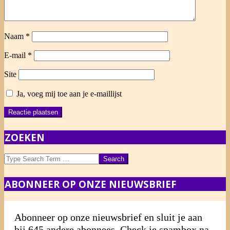
Naam
*
E-mail
*
Site
Ja, voeg mij toe aan je e-maillijst
ZOEKEN
Search
ABONNEER OP ONZE NIEUWSBRIEF
Abonneer op onze nieuwsbrief en sluit je aan
bij 645 andere abonnees. Check je spambox na