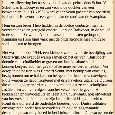
In deze aflevering het trieste verhaal van de gebroeders Schut. Vader
Schut was landbouwer en zijn vrouw de dochter van een
boswachter. In 1931-1932 werd vader Schut pachter van boerderij
Balsvoort. Balsvoort is een gebied aan de rand van de Kampina.
Hein en zijn broer Theo hadden in de oorlog contacten met het
verzet en er zaten geregeld onderduikers op Balsvoort, in de stal of
in de schuur. Er waren Amerikaanse parachutisten gedropt op de
Kampina en Hein ging vaak met de ondergrondse mee om deze
soldaten eten te brengen.
Het was 6 okto­ber 1944, een kleine 3 weken voor de bevrijding van
Oisterwijk. De evacués waren samen op het erf van “Balsvoort”
doende een schuilkelder te graven om hun kostbare spul­len te
kunnen bergen, voor het geval dat ze moesten verder trekken. Ver­
derop in de bossen was Bernard Schut, met behulp van evacués,
bezig bomen om te hakken om het geheel te kunnen verstevigen.
Plots werden ze geconfronteerd met drie haveloos uitziende Duitsers
die zeiden gedeserteerd te zijn en vertelden dat ze een schuilplaats
zochten om zich vervolgens aan het verzet over te geven. Het
bleken echter provocateurs en Hein ging huis­waarts, nog onwetend
van het vreselijke lot hem en zijn broer die middag zou treffen.
Rond drie uur werd de ouderlijke boerderij door Duitse soldaten
omsingeld en onder hen bevonden zich ook de zogenaamde
deserteurs, maar nu gekleed in het Duitse uniform. De evacués en de