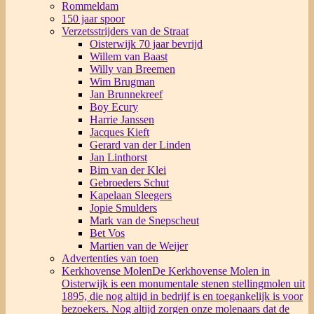
Rommeldam
150 jaar spoor
Verzetsstrijders van de Straat
Oisterwijk 70 jaar bevrijd
Willem van Baast
Willy van Breemen
Wim Brugman
Jan Brunnekreef
Boy Ecury
Harrie Janssen
Jacques Kieft
Gerard van der Linden
Jan Linthorst
Bim van der Klei
Gebroeders Schut
Kapelaan Sleegers
Jopie Smulders
Mark van de Snepscheut
Bet Vos
Martien van de Weijer
Advertenties van toen
Kerkhovense Molen
De Kerkhovense Molen in
Oisterwijk is een monumentale stenen stellingmolen uit
1895, die nog altijd in bedrijf is en toegankelijk is voor
bezoekers. Nog altijd zorgen onze molenaars dat de