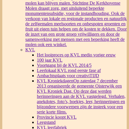
molen kan blijven malen. Stichting De Kerkhovense
Molen draagt zorg, met uitsluitend beperkte
monumentensubsidie, voor de instandhouding. Ook de
verkoop van lokale en regionale producten en natuurlijk
de zelfgemalen meelsoorten en onbespoten groenten en
fruit uit eigen tuin helpen om de kosten te dekken. Door
de inzet van een grote groep vrijwilligers en door de
samenwerking met mensen met een beperking heeft de
molen ook een winkel.
KVL
Het looiproces op KVL medio vorige eeuw
100 jaar KVL
Voortgang bij de KVL 2014/5
Leerlokaal KVL rond eerste fase af
Ambachtsplaats voor creativiTIJD
KVL Kroniekdagen
Op zaterdag 7 december
2013 organiseerde de gemeente Oisterwijk een
KVL Kroniek Dag. Op deze dag werden
herinneringen aan de KVL vastgelegd. Verhalen,
anekdotes, foto’s, boekjes, leer, herinneringen en
bijzondere voorwerpen zijn de insteek voor een
serie korte films.
Provincie koopt KVL
Leegstand
KVL leerfabriek