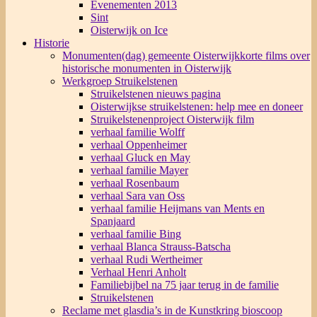
Evenementen 2013
Sint
Oisterwijk on Ice
Historie
Monumenten(dag) gemeente Oisterwijk
korte films over
historische monumenten in Oisterwijk
Werkgroep Struikelstenen
Struikelstenen nieuws pagina
Oisterwijkse struikelstenen: help mee en doneer
Struikelstenenproject Oisterwijk film
verhaal familie Wolff
verhaal Oppenheimer
verhaal Gluck en May
verhaal familie Mayer
verhaal Rosenbaum
verhaal Sara van Oss
verhaal familie Heijmans van Ments en
Spanjaard
verhaal familie Bing
verhaal Blanca Strauss-Batscha
verhaal Rudi Wertheimer
Verhaal Henri Anholt
Familiebijbel na 75 jaar terug in de familie
Struikelstenen
Reclame met glasdia’s in de Kunstkring bioscoop