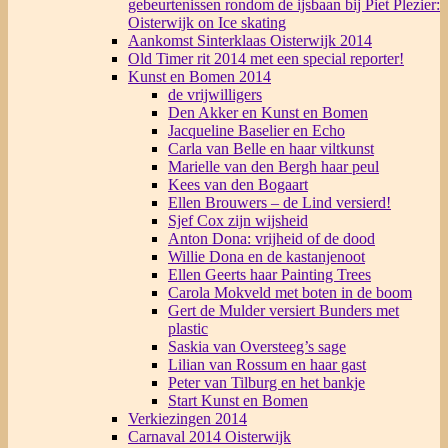
gebeurtenissen rondom de ijsbaan bij Piet Plezier:
Oisterwijk on Ice skating
Aankomst Sinterklaas Oisterwijk 2014
Old Timer rit 2014 met een special reporter!
Kunst en Bomen 2014
de vrijwilligers
Den Akker en Kunst en Bomen
Jacqueline Baselier en Echo
Carla van Belle en haar viltkunst
Marielle van den Bergh haar peul
Kees van den Bogaart
Ellen Brouwers – de Lind versierd!
Sjef Cox zijn wijsheid
Anton Dona: vrijheid of de dood
Willie Dona en de kastanjenoot
Ellen Geerts haar Painting Trees
Carola Mokveld met boten in de boom
Gert de Mulder versiert Bunders met
plastic
Saskia van Oversteeg’s sage
Lilian van Rossum en haar gast
Peter van Tilburg en het bankje
Start Kunst en Bomen
Verkiezingen 2014
Carnaval 2014 Oisterwijk