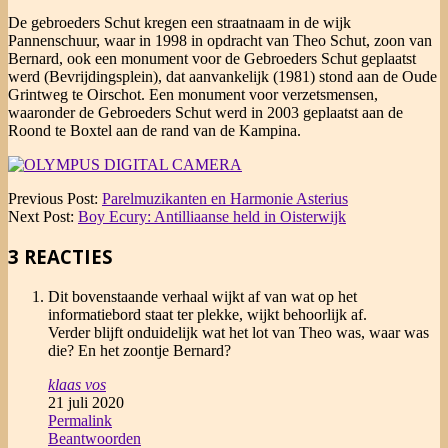
De gebroeders Schut kregen een straatnaam in de wijk
Pannenschuur, waar in 1998 in opdracht van Theo Schut, zoon van
Bernard, ook een monument voor de Gebroeders Schut geplaatst
werd (Bevrijdingsplein), dat aanvankelijk (1981) stond aan de Oude
Grintweg te Oirschot. Een monument voor verzetsmensen,
waaronder de Gebroeders Schut werd in 2003 geplaatst aan de
Roond te Boxtel aan de rand van de Kampina.
2016-
Previous Post:
Parelmuzikanten en Harmonie Asterius
05-
Next Post:
Boy Ecury: Antilliaanse held in Oisterwijk
03
3 REACTIES
Dit bovenstaande verhaal wijkt af van wat op het
informatiebord staat ter plekke, wijkt behoorlijk af.
Verder blijft onduidelijk wat het lot van Theo was, waar was
die? En het zoontje Bernard?
klaas vos
21 juli 2020
Permalink
Beantwoorden