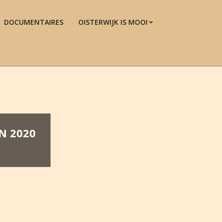
DOCUMENTAIRES
OISTERWIJK IS MOOI
Prim
Navi
Men
N 2020