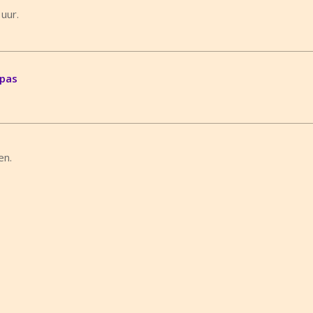
uur.
mpas
en.