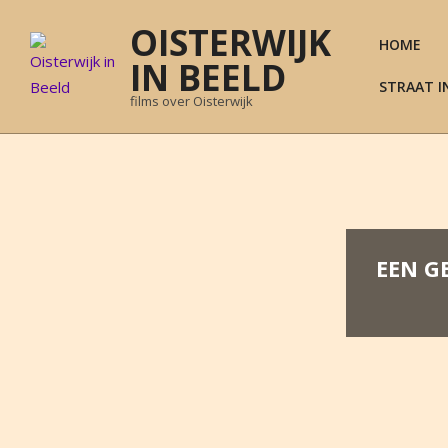
Skip
OISTERWIJK
to
HOME
content
IN BEELD
STRAAT I
films over Oisterwijk
EEN G