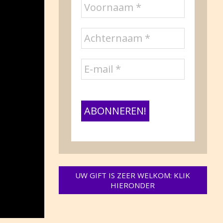
UW GIFT IS ZEER WELKOM: KLIK
HIERONDER