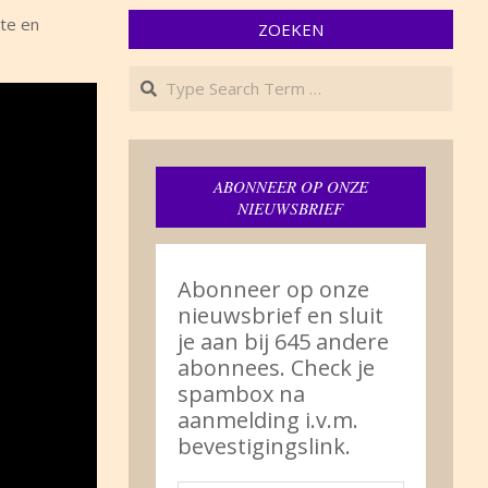
ite en
ZOEKEN
Search
ABONNEER OP ONZE
NIEUWSBRIEF
Abonneer op onze
nieuwsbrief en sluit
je aan bij 645 andere
abonnees. Check je
spambox na
aanmelding i.v.m.
bevestigingslink.