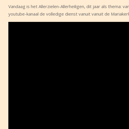
Vandaag is het Allerzielen-Allerheiligen, dit jaar als thema
youtube-kanaal de volledige dienst vanuit vanuit de Mariakerk