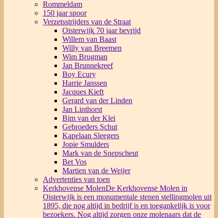
Rommeldam
150 jaar spoor
Verzetsstrijders van de Straat
Oisterwijk 70 jaar bevrijd
Willem van Baast
Willy van Breemen
Wim Brugman
Jan Brunnekreef
Boy Ecury
Harrie Janssen
Jacques Kieft
Gerard van der Linden
Jan Linthorst
Bim van der Klei
Gebroeders Schut
Kapelaan Sleegers
Jopie Smulders
Mark van de Snepscheut
Bet Vos
Martien van de Weijer
Advertenties van toen
Kerkhovense Molen
De Kerkhovense Molen in
Oisterwijk is een monumentale stenen stellingmolen uit
1895, die nog altijd in bedrijf is en toegankelijk is voor
bezoekers. Nog altijd zorgen onze molenaars dat de