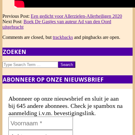
2020-
Previous Post:
Een gedicht voor Allerzielen-Allerheiligen 2020
11-
Next Post:
Boek De Gastjes van auteur Ad van den Oord
04
uitgebracht
Comments are closed, but
trackbacks
and pingbacks are open.
ZOEKEN
Search
ABONNEER OP ONZE NIEUWSBRIEF
Abonneer op onze nieuwsbrief en sluit je aan
bij 645 andere abonnees. Check je spambox na
aanmelding i.v.m. bevestigingslink.