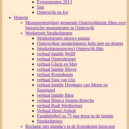
Evenementen 2013
Sint
Oisterwijk on Ice
Historie
Monumenten(dag) gemeente Oisterwijk
korte films over
historische monumenten in Oisterwijk
Werkgroep Struikelstenen
Struikelstenen nieuws pagina
Oisterwijkse struikelstenen: help mee en doneer
Struikelstenenproject Oisterwijk film
verhaal familie Wolff
verhaal Oppenheimer
verhaal Gluck en May
verhaal familie Mayer
verhaal Rosenbaum
verhaal Sara van Oss
verhaal familie Heijmans van Ments en
Spanjaard
verhaal familie Bing
verhaal Blanca Strauss-Batscha
verhaal Rudi Wertheimer
Verhaal Henri Anholt
Familiebijbel na 75 jaar terug in de familie
Struikelstenen
Reclame met glasdia’s in de Kunstkring bioscoop