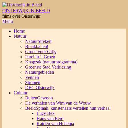
Skip
to
OISTERWIJK IN BEELD
content
films over Oisterwijk
Primary
Menu
Navigation
Home
Menu
Natuur
NatuurStreken
Braakballen!
Groen voor Grijs
Parel in ’t Groen
Knapzak (natuurprogramma)
Groenste Stad Verkiezing
Natuurgebieden
Vennen
Stromen
DEC Oisterwijk
Cultuur
BuitenGewoon
De verhalen van Wim van de Wouw
BeeldSpraak, kunstenaars vertellen hun verhaal
Lucy Bex
Hans van Eerd
Katrien van Hettema