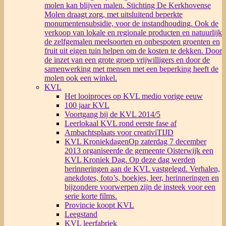
molen kan blijven malen. Stichting De Kerkhovense
Molen draagt zorg, met uitsluitend beperkte
monumentensubsidie, voor de instandhouding. Ook de
verkoop van lokale en regionale producten en natuurlijk
de zelfgemalen meelsoorten en onbespoten groenten en
fruit uit eigen tuin helpen om de kosten te dekken. Door
de inzet van een grote groep vrijwilligers en door de
samenwerking met mensen met een beperking heeft de
molen ook een winkel.
KVL
Het looiproces op KVL medio vorige eeuw
100 jaar KVL
Voortgang bij de KVL 2014/5
Leerlokaal KVL rond eerste fase af
Ambachtsplaats voor creativiTIJD
KVL Kroniekdagen
Op zaterdag 7 december
2013 organiseerde de gemeente Oisterwijk een
KVL Kroniek Dag. Op deze dag werden
herinneringen aan de KVL vastgelegd. Verhalen,
anekdotes, foto’s, boekjes, leer, herinneringen en
bijzondere voorwerpen zijn de insteek voor een
serie korte films.
Provincie koopt KVL
Leegstand
KVL leerfabriek