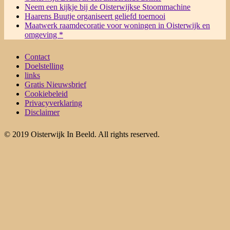
Neem een kijkje bij de Oisterwijkse Stoommachine
Haarens Buutje organiseert geliefd toernooi
Maatwerk raamdecoratie voor woningen in Oisterwijk en
omgeving *
Contact
Doelstelling
links
Gratis Nieuwsbrief
Cookiebeleid
Privacyverklaring
Disclaimer
© 2019 Oisterwijk In Beeld. All rights reserved.