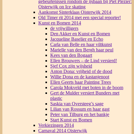
gebeurtenissen rondom de ijsbaan bij Piet Plezier:
Oisterwijk on Ice skating
Aankomst Sinterklaas Oisterwijk 2014
Old Timer rit 2014 met een special reporter!
Kunst en Bomen 2014
de vrijwilligers
Den Akker en Kunst en Bomen
Jacqueline Baselier en Echo
Carla van Belle en haar viltkunst
Marielle van den Bergh haar peul
Kees van den Bogaart
Ellen Brouwers – de Lind versierd!
Sjef Cox zijn wijsheid
Anton Dona: vrijheid of de dood
Willie Dona en de kastanjenoot
Ellen Geerts haar Painting Trees
Carola Mokveld met boten in de boom
Gert de Mulder versiert Bunders met
plastic
Saskia van Oversteeg’s sage
Lilian van Rossum en haar gast
Peter van Tilburg en het bankje
Start Kunst en Bomen
Verkiezingen 2014
Carnaval 2014 Oisterwijk