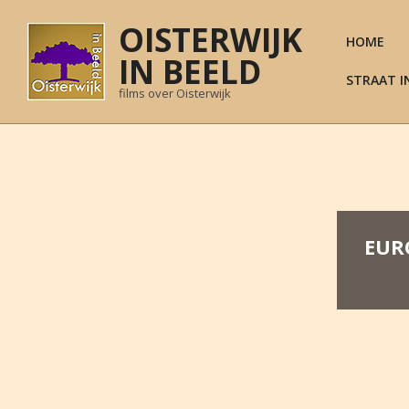
Skip
OISTERWIJK
to
HOME
content
IN BEELD
STRAAT I
films over Oisterwijk
EUR