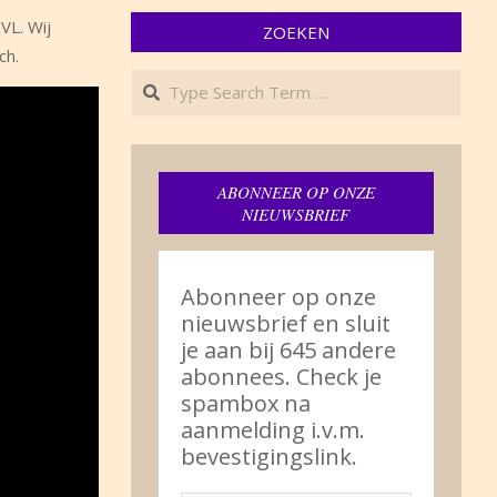
VL. Wij
ZOEKEN
ch.
Search
ABONNEER OP ONZE
NIEUWSBRIEF
Abonneer op onze
nieuwsbrief en sluit
je aan bij 645 andere
abonnees. Check je
spambox na
aanmelding i.v.m.
bevestigingslink.