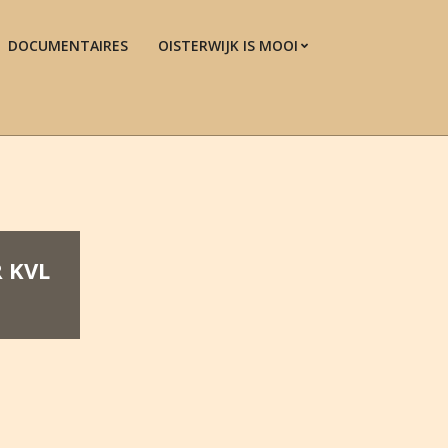
DOCUMENTAIRES
OISTERWIJK IS MOOI
Prim
Navi
Men
 KVL