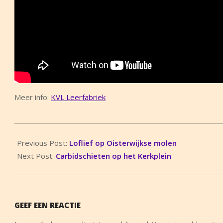
Meer info:
KVL Leerfabriek
2015-
02-
Previous Post:
Loflief op Oisterwijkse molen
01
Next Post:
Carbidschieten op het Kerkplein
GEEF EEN REACTIE