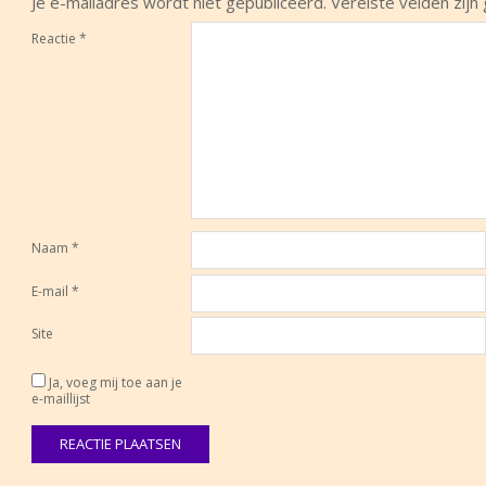
Je e-mailadres wordt niet gepubliceerd.
Vereiste velden zij
Reactie
*
Naam
*
E-mail
*
Site
Ja, voeg mij toe aan je
e-maillijst