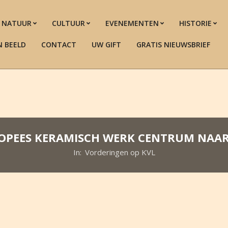
NATUUR
CULTUUR
EVENEMENTEN
HISTORIE
N BEELD
CONTACT
UW GIFT
GRATIS NIEUWSBRIEF
OPEES KERAMISCH WERK CENTRUM NAAR
In:
Vorderingen op KVL