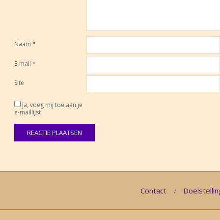
Naam
*
E-mail
*
Site
Ja, voeg mij toe aan je
e-maillijst
Contact
Doelstellin