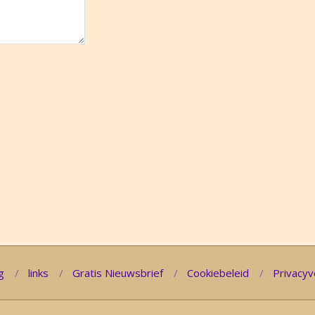
g
links
Gratis Nieuwsbrief
Cookiebeleid
Privacyv