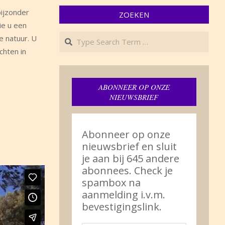
bijzonder
ZOEKEN
ie u een
Search
e natuur. U
chten in
ABONNEER OP ONZE
NIEUWSBRIEF
Abonneer op onze
nieuwsbrief en sluit
je aan bij 645 andere
abonnees. Check je
spambox na
aanmelding i.v.m.
bevestigingslink.