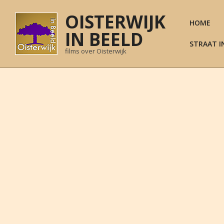
Skip
OISTERWIJK
to
HOME
content
IN BEELD
STRAAT I
films over Oisterwijk