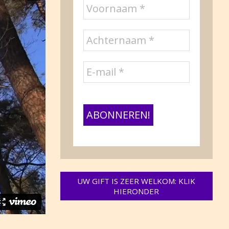
UW GIFT IS ZEER WELKOM: KLIK
HIERONDER