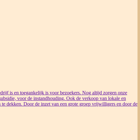
rijf is en toegankelijk is voor bezoekers. Nog altijd zorgen onze
ubsidie, voor de instandhouding. Ook de verkoop van lokale en
 te dekken. Door de inzet van een grote groep vrijwilligers en door de