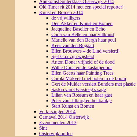
Aankomst Sinterklaas Oisterwijk 2014
Old Timer rit 2014 met een special reporter!
Kunst en Bomen 2014
de vrijwilligers
Den Akker en Kunst en Bomen
Jacqueline Baselier en Echo
Carla van Belle en haar viltkunst
Marielle van den Bergh haar peul
Kees van den Bogaart
Ellen Brouwers – de Lind versierd!
Sjef Cox zijn wijsheid
Anton Dona: vrijheid of de dood
Willie Dona en de kastanjenoot
Ellen Geerts haar Painting Trees
Carola Mokveld met boten in de boom
Gert de Mulder versiert Bunders met plastic
Saskia van Oversteeg’s sage
Lilian van Rossum en haar gast
Peter van Tilburg en het bankje
Start Kunst en Bomen
Verkiezingen 2014
Carnaval 2014 Oisterwijk
Evenementen 2013
Sint
Oisterwijk on Ice