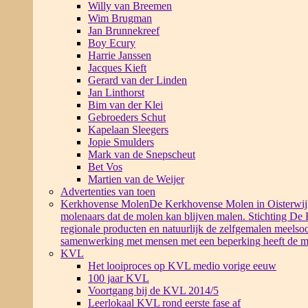
Willy van Breemen
Wim Brugman
Jan Brunnekreef
Boy Ecury
Harrie Janssen
Jacques Kieft
Gerard van der Linden
Jan Linthorst
Bim van der Klei
Gebroeders Schut
Kapelaan Sleegers
Jopie Smulders
Mark van de Snepscheut
Bet Vos
Martien van de Weijer
Advertenties van toen
Kerkhovense Molen
De Kerkhovense Molen in Oisterwijk i
molenaars dat de molen kan blijven malen. Stichting De
regionale producten en natuurlijk de zelfgemalen meelsoo
samenwerking met mensen met een beperking heeft de m
KVL
Het looiproces op KVL medio vorige eeuw
100 jaar KVL
Voortgang bij de KVL 2014/5
Leerlokaal KVL rond eerste fase af