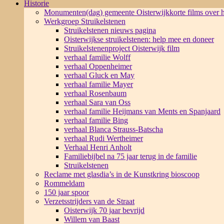
Historie
Monumenten(dag) gemeente Oisterwijk
korte films over
Werkgroep Struikelstenen
Struikelstenen nieuws pagina
Oisterwijkse struikelstenen: help mee en doneer
Struikelstenenproject Oisterwijk film
verhaal familie Wolff
verhaal Oppenheimer
verhaal Gluck en May
verhaal familie Mayer
verhaal Rosenbaum
verhaal Sara van Oss
verhaal familie Heijmans van Ments en Spanjaard
verhaal familie Bing
verhaal Blanca Strauss-Batscha
verhaal Rudi Wertheimer
Verhaal Henri Anholt
Familiebijbel na 75 jaar terug in de familie
Struikelstenen
Reclame met glasdia’s in de Kunstkring bioscoop
Rommeldam
150 jaar spoor
Verzetsstrijders van de Straat
Oisterwijk 70 jaar bevrijd
Willem van Baast