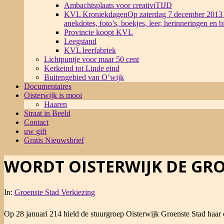
Ambachtsplaats voor creativiTIJD
KVL Kroniekdagen
Op zaterdag 7 december 2013 
anekdotes, foto’s, boekjes, leer, herinneringen en 
Provincie koopt KVL
Leegstand
KVL leerfabriek
Lichtpuntje voor maar 50 cent
Kerkeind tot Linde eind
Buitengebied van O’wijk
Documentaires
Oisterwijk is mooi
Haaren
Straat in Beeld
Contact
uw gift
Gratis Nieuwsbrief
WORDT OISTERWIJK DE GR
In:
Groenste Stad Verkiezing
Op 28 januari 214 hield de stuurgroep Oisterwijk Groenste Stad haar 