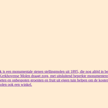
s een monumentale stenen stellingmolen uit 1895, die nog altijd in bed
 Kerkhovense Molen draagt zorg, met uitsluitend beperkte monumentens
rten en onbespoten groenten en fruit uit eigen tuin helpen om de kosten
olen ook een winkel.