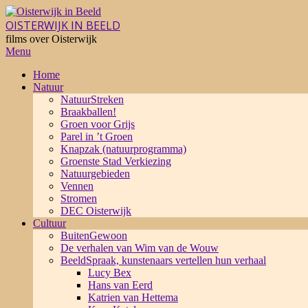
Skip
to
OISTERWIJK IN BEELD
content
films over Oisterwijk
Primary
Menu
Navigation
Home
Menu
Natuur
NatuurStreken
Braakballen!
Groen voor Grijs
Parel in ’t Groen
Knapzak (natuurprogramma)
Groenste Stad Verkiezing
Natuurgebieden
Vennen
Stromen
DEC Oisterwijk
Cultuur
BuitenGewoon
De verhalen van Wim van de Wouw
BeeldSpraak, kunstenaars vertellen hun verhaal
Lucy Bex
Hans van Eerd
Katrien van Hettema