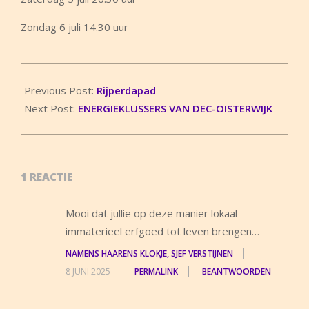
Zondag 6 juli 14.30 uur
2025-
06-
Previous Post:
Rijperdapad
04
Next Post:
ENERGIEKLUSSERS VAN DEC-OISTERWIJK
1 REACTIE
Mooi dat jullie op deze manier lokaal
immaterieel erfgoed tot leven brengen…
NAMENS HAARENS KLOKJE, SJEF VERSTIJNEN
8 JUNI 2025
PERMALINK
BEANTWOORDEN