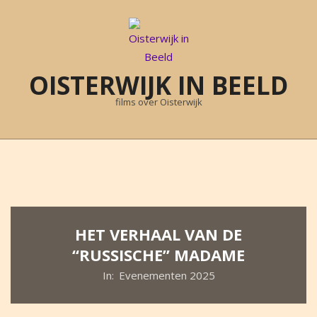
Skip
to
content
OISTERWIJK IN BEELD
films over Oisterwijk
Primary
Navigation
Menu
HET VERHAAL VAN DE
“RUSSISCHE” MADAME
In:
Evenementen 2025