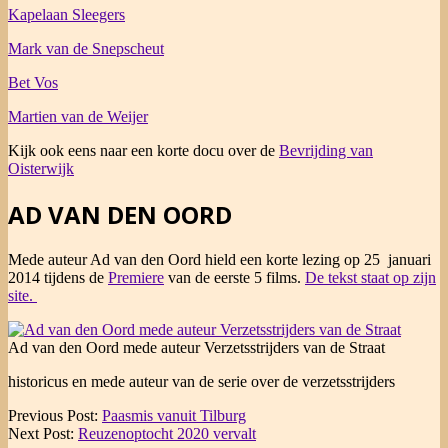
Kapelaan Sleegers
Mark van de Snepscheut
Bet Vos
Martien van de Weijer
Kijk ook eens naar een korte docu over de
Bevrijding van
Oisterwijk
AD VAN DEN OORD
Mede auteur Ad van den Oord hield een korte lezing op 25 januari
2014 tijdens de
Premiere
van de eerste 5 films.
De tekst staat op zijn
site.
Ad van den Oord mede auteur Verzetsstrijders van de Straat
historicus en mede auteur van de serie over de verzetsstrijders
2020-
Previous Post:
Paasmis vanuit Tilburg
05-
Next Post:
Reuzenoptocht 2020 vervalt