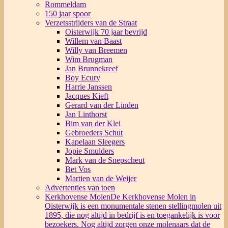
Rommeldam
150 jaar spoor
Verzetsstrijders van de Straat
Oisterwijk 70 jaar bevrijd
Willem van Baast
Willy van Breemen
Wim Brugman
Jan Brunnekreef
Boy Ecury
Harrie Janssen
Jacques Kieft
Gerard van der Linden
Jan Linthorst
Bim van der Klei
Gebroeders Schut
Kapelaan Sleegers
Jopie Smulders
Mark van de Snepscheut
Bet Vos
Martien van de Weijer
Advertenties van toen
Kerkhovense Molen
De Kerkhovense Molen in
Oisterwijk is een monumentale stenen stellingmolen uit
1895, die nog altijd in bedrijf is en toegankelijk is voor
bezoekers. Nog altijd zorgen onze molenaars dat de