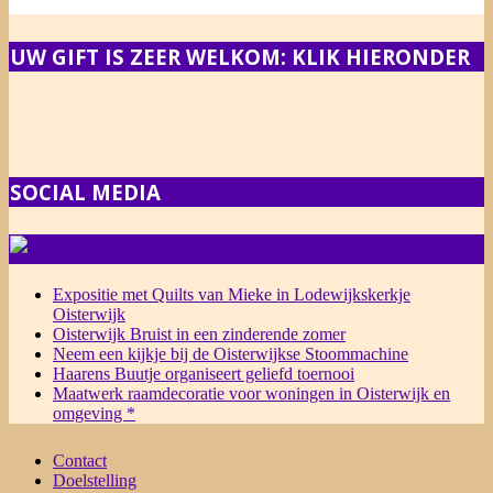
UW GIFT IS ZEER WELKOM: KLIK HIERONDER
SOCIAL MEDIA
NIEUWS
Expositie met Quilts van Mieke in Lodewijkskerkje
Oisterwijk
Oisterwijk Bruist in een zinderende zomer
Neem een kijkje bij de Oisterwijkse Stoommachine
Haarens Buutje organiseert geliefd toernooi
Maatwerk raamdecoratie voor woningen in Oisterwijk en
omgeving *
Contact
Doelstelling