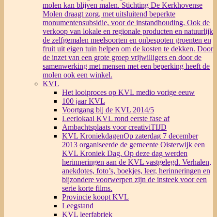
molen kan blijven malen. Stichting De Kerkhovense
Molen draagt zorg, met uitsluitend beperkte
monumentensubsidie, voor de instandhouding. Ook de
verkoop van lokale en regionale producten en natuurlijk
de zelfgemalen meelsoorten en onbespoten groenten en
fruit uit eigen tuin helpen om de kosten te dekken. Door
de inzet van een grote groep vrijwilligers en door de
samenwerking met mensen met een beperking heeft de
molen ook een winkel.
KVL
Het looiproces op KVL medio vorige eeuw
100 jaar KVL
Voortgang bij de KVL 2014/5
Leerlokaal KVL rond eerste fase af
Ambachtsplaats voor creativiTIJD
KVL Kroniekdagen
Op zaterdag 7 december
2013 organiseerde de gemeente Oisterwijk een
KVL Kroniek Dag. Op deze dag werden
herinneringen aan de KVL vastgelegd. Verhalen,
anekdotes, foto’s, boekjes, leer, herinneringen en
bijzondere voorwerpen zijn de insteek voor een
serie korte films.
Provincie koopt KVL
Leegstand
KVL leerfabriek