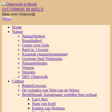
Skip
to
OISTERWIJK IN BEELD
content
films over Oisterwijk
Primary
Menu
Navigation
Home
Menu
Natuur
NatuurStreken
Braakballen!
Groen voor Grijs
Parel in ’t Groen
Knapzak (natuurprogramma)
Groenste Stad Verkiezing
Natuurgebieden
Vennen
Stromen
DEC Oisterwijk
Cultuur
BuitenGewoon
De verhalen van Wim van de Wouw
BeeldSpraak, kunstenaars vertellen hun verhaal
Lucy Bex
Hans van Eerd
Katrien van Hettema