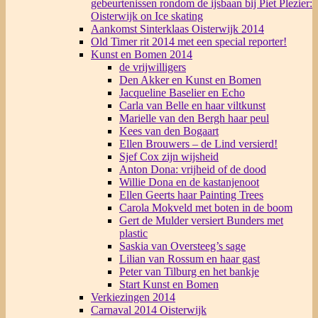
gebeurtenissen rondom de ijsbaan bij Piet Plezier:
Oisterwijk on Ice skating
Aankomst Sinterklaas Oisterwijk 2014
Old Timer rit 2014 met een special reporter!
Kunst en Bomen 2014
de vrijwilligers
Den Akker en Kunst en Bomen
Jacqueline Baselier en Echo
Carla van Belle en haar viltkunst
Marielle van den Bergh haar peul
Kees van den Bogaart
Ellen Brouwers – de Lind versierd!
Sjef Cox zijn wijsheid
Anton Dona: vrijheid of de dood
Willie Dona en de kastanjenoot
Ellen Geerts haar Painting Trees
Carola Mokveld met boten in de boom
Gert de Mulder versiert Bunders met
plastic
Saskia van Oversteeg’s sage
Lilian van Rossum en haar gast
Peter van Tilburg en het bankje
Start Kunst en Bomen
Verkiezingen 2014
Carnaval 2014 Oisterwijk