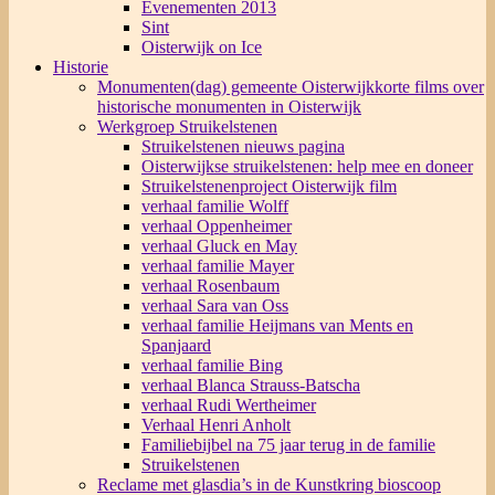
Evenementen 2013
Sint
Oisterwijk on Ice
Historie
Monumenten(dag) gemeente Oisterwijk
korte films over
historische monumenten in Oisterwijk
Werkgroep Struikelstenen
Struikelstenen nieuws pagina
Oisterwijkse struikelstenen: help mee en doneer
Struikelstenenproject Oisterwijk film
verhaal familie Wolff
verhaal Oppenheimer
verhaal Gluck en May
verhaal familie Mayer
verhaal Rosenbaum
verhaal Sara van Oss
verhaal familie Heijmans van Ments en
Spanjaard
verhaal familie Bing
verhaal Blanca Strauss-Batscha
verhaal Rudi Wertheimer
Verhaal Henri Anholt
Familiebijbel na 75 jaar terug in de familie
Struikelstenen
Reclame met glasdia’s in de Kunstkring bioscoop