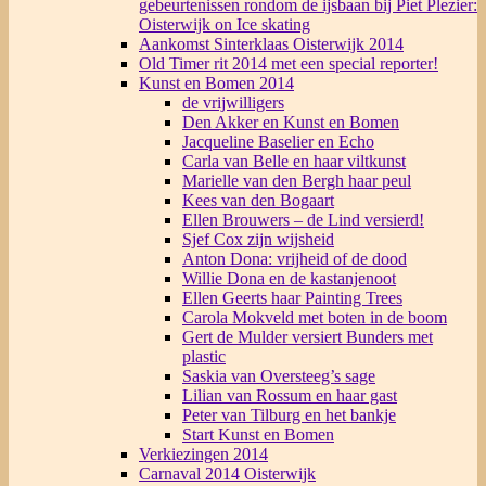
gebeurtenissen rondom de ijsbaan bij Piet Plezier:
Oisterwijk on Ice skating
Aankomst Sinterklaas Oisterwijk 2014
Old Timer rit 2014 met een special reporter!
Kunst en Bomen 2014
de vrijwilligers
Den Akker en Kunst en Bomen
Jacqueline Baselier en Echo
Carla van Belle en haar viltkunst
Marielle van den Bergh haar peul
Kees van den Bogaart
Ellen Brouwers – de Lind versierd!
Sjef Cox zijn wijsheid
Anton Dona: vrijheid of de dood
Willie Dona en de kastanjenoot
Ellen Geerts haar Painting Trees
Carola Mokveld met boten in de boom
Gert de Mulder versiert Bunders met
plastic
Saskia van Oversteeg’s sage
Lilian van Rossum en haar gast
Peter van Tilburg en het bankje
Start Kunst en Bomen
Verkiezingen 2014
Carnaval 2014 Oisterwijk