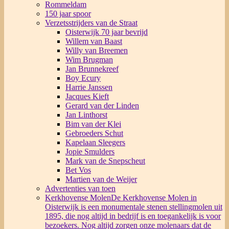
Rommeldam
150 jaar spoor
Verzetsstrijders van de Straat
Oisterwijk 70 jaar bevrijd
Willem van Baast
Willy van Breemen
Wim Brugman
Jan Brunnekreef
Boy Ecury
Harrie Janssen
Jacques Kieft
Gerard van der Linden
Jan Linthorst
Bim van der Klei
Gebroeders Schut
Kapelaan Sleegers
Jopie Smulders
Mark van de Snepscheut
Bet Vos
Martien van de Weijer
Advertenties van toen
Kerkhovense Molen
De Kerkhovense Molen in
Oisterwijk is een monumentale stenen stellingmolen uit
1895, die nog altijd in bedrijf is en toegankelijk is voor
bezoekers. Nog altijd zorgen onze molenaars dat de