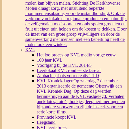
molen kan blijven malen. Stichting De Kerkhovense
Molen draagt zorg, met uitsluitend beperkte
monumentensubsidie, voor de instandhouding. Ook de
verkoop van lokale en regionale producten en natuurlijk
de zelfgemalen meelsoorten en onbespoten groenten en
fruit uit eigen tuin helpen om de kosten te dekken. Door
de inzet van een grote groep vrijwilligers en door de
samenwerking met mensen met een beperking heeft de
molen ook een winkel.
KVL
Het looiproces op KVL medio vorige eeuw
100 jaar KVL
Voortgang bij de KVL 2014/5
Leerlokaal KVL rond eerste fase af
Ambachtsplaats voor creativiTIJD
KVL Kroniekdagen
Op zaterdag 7 december
2013 organiseerde de gemeente Oisterwijk een
KVL Kroniek Dag. Op deze dag werden
herinneringen aan de KVL vastgelegd. Verhalen,
anekdotes, foto’s, boekjes, leer, herinneringen en
bijzondere voorwerpen zijn de insteek voor een
serie korte films.
Provincie koopt KVL
Leegstand
KVL leerfabriek