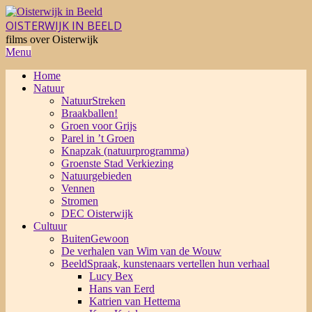
Skip
to
OISTERWIJK IN BEELD
content
films over Oisterwijk
Primary
Menu
Navigation
Home
Menu
Natuur
NatuurStreken
Braakballen!
Groen voor Grijs
Parel in ’t Groen
Knapzak (natuurprogramma)
Groenste Stad Verkiezing
Natuurgebieden
Vennen
Stromen
DEC Oisterwijk
Cultuur
BuitenGewoon
De verhalen van Wim van de Wouw
BeeldSpraak, kunstenaars vertellen hun verhaal
Lucy Bex
Hans van Eerd
Katrien van Hettema