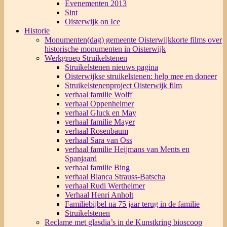
Evenementen 2013
Sint
Oisterwijk on Ice
Historie
Monumenten(dag) gemeente Oisterwijk
korte films over
historische monumenten in Oisterwijk
Werkgroep Struikelstenen
Struikelstenen nieuws pagina
Oisterwijkse struikelstenen: help mee en doneer
Struikelstenenproject Oisterwijk film
verhaal familie Wolff
verhaal Oppenheimer
verhaal Gluck en May
verhaal familie Mayer
verhaal Rosenbaum
verhaal Sara van Oss
verhaal familie Heijmans van Ments en
Spanjaard
verhaal familie Bing
verhaal Blanca Strauss-Batscha
verhaal Rudi Wertheimer
Verhaal Henri Anholt
Familiebijbel na 75 jaar terug in de familie
Struikelstenen
Reclame met glasdia’s in de Kunstkring bioscoop