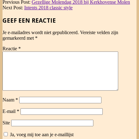
2018-
Previous Post:
Gezellige Molendag 2018 bij Kerkhovense Molen
05-
Next Post:
Intents 2018 classic style
25
GEEF EEN REACTIE
Je e-mailadres wordt niet gepubliceerd.
Vereiste velden zijn
gemarkeerd met
*
Reactie
*
Naam
*
E-mail
*
Site
Ja, voeg mij toe aan je e-maillijst