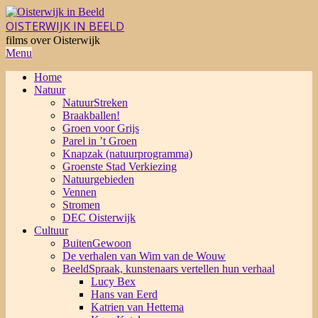
Skip
to
OISTERWIJK IN BEELD
content
films over Oisterwijk
Primary
Menu
Navigation
Home
Menu
Natuur
NatuurStreken
Braakballen!
Groen voor Grijs
Parel in ’t Groen
Knapzak (natuurprogramma)
Groenste Stad Verkiezing
Natuurgebieden
Vennen
Stromen
DEC Oisterwijk
Cultuur
BuitenGewoon
De verhalen van Wim van de Wouw
BeeldSpraak, kunstenaars vertellen hun verhaal
Lucy Bex
Hans van Eerd
Katrien van Hettema