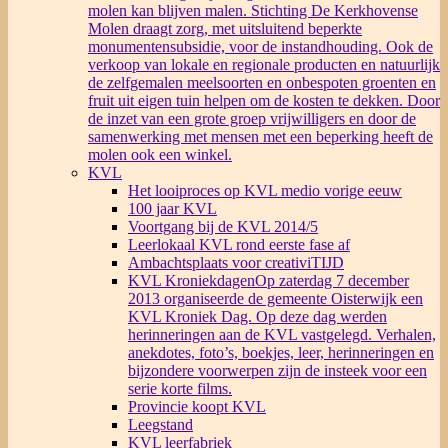
molen kan blijven malen. Stichting De Kerkhovense
Molen draagt zorg, met uitsluitend beperkte
monumentensubsidie, voor de instandhouding. Ook de
verkoop van lokale en regionale producten en natuurlijk
de zelfgemalen meelsoorten en onbespoten groenten en
fruit uit eigen tuin helpen om de kosten te dekken. Door
de inzet van een grote groep vrijwilligers en door de
samenwerking met mensen met een beperking heeft de
molen ook een winkel.
KVL
Het looiproces op KVL medio vorige eeuw
100 jaar KVL
Voortgang bij de KVL 2014/5
Leerlokaal KVL rond eerste fase af
Ambachtsplaats voor creativiTIJD
KVL Kroniekdagen
Op zaterdag 7 december
2013 organiseerde de gemeente Oisterwijk een
KVL Kroniek Dag. Op deze dag werden
herinneringen aan de KVL vastgelegd. Verhalen,
anekdotes, foto’s, boekjes, leer, herinneringen en
bijzondere voorwerpen zijn de insteek voor een
serie korte films.
Provincie koopt KVL
Leegstand
KVL leerfabriek