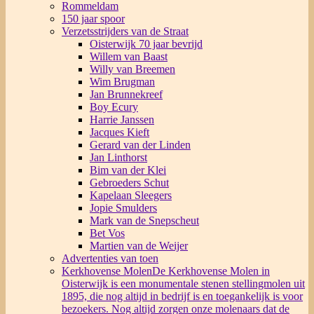
Rommeldam
150 jaar spoor
Verzetsstrijders van de Straat
Oisterwijk 70 jaar bevrijd
Willem van Baast
Willy van Breemen
Wim Brugman
Jan Brunnekreef
Boy Ecury
Harrie Janssen
Jacques Kieft
Gerard van der Linden
Jan Linthorst
Bim van der Klei
Gebroeders Schut
Kapelaan Sleegers
Jopie Smulders
Mark van de Snepscheut
Bet Vos
Martien van de Weijer
Advertenties van toen
Kerkhovense Molen
De Kerkhovense Molen in
Oisterwijk is een monumentale stenen stellingmolen uit
1895, die nog altijd in bedrijf is en toegankelijk is voor
bezoekers. Nog altijd zorgen onze molenaars dat de