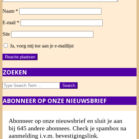
Naam
*
E-mail
*
Site
Ja, voeg mij toe aan je e-maillijst
ZOEKEN
Search
ABONNEER OP ONZE NIEUWSBRIEF
Abonneer op onze nieuwsbrief en sluit je aan
bij 645 andere abonnees. Check je spambox na
aanmelding i.v.m. bevestigingslink.