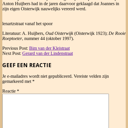
Anton Huijbers had in de jaren daarvoor geklaagd dat Joannes in
zijn eigen Oisterwijk nauwelijks vereerd werd.
lenartzstraat vanaf het spoor
Literatuur: A. Huijbers,
Oud Oisterwijk
(Oisterwijk 1923);
De Rooie
Roeptoeter
, nummer 44 (oktober 1997).
2025-
Previous Post:
Bim van der Kleistraat
03-
Next Post:
Gerard van der Lindenstraat
22
GEEF EEN REACTIE
Je e-mailadres wordt niet gepubliceerd.
Vereiste velden zijn
gemarkeerd met
*
Reactie
*