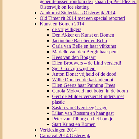
gebeurtenissen rondom de ijsbaan bij Piet Plezier:
Oisterwijk on Ice skating
Aankomst Sinterklaas Oisterwijk 2014
Old Timer rit 2014 met een special reporter!
Kunst en Bomen 2014
de vrijwilligers
Den Akker en Kunst en Bomen
Jacqueline Baselier en Echo
Carla van Belle en haar viltkunst
Marielle van den Bergh haar peul
Kees van den Bogaart
Ellen Brouwers – de Lind versierd!
Sjef Cox zijn wijsheid
Anton Dona: vrijheid of de dood
Willie Dona en de kastanjenoot
Ellen Geerts haar Painting Trees
Carola Mokveld met boten in de boom
Gert de Mulder versiert Bunders met
plastic
Saskia van Oversteeg’s sage
Lilian van Rossum en haar gast
Peter van Tilburg en het bankje
Start Kunst en Bomen
Verkiezingen 2014
Carnaval 2014 Oisterwijk