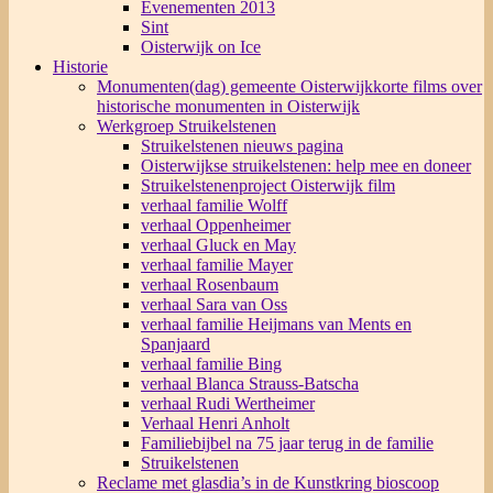
Evenementen 2013
Sint
Oisterwijk on Ice
Historie
Monumenten(dag) gemeente Oisterwijk
korte films over
historische monumenten in Oisterwijk
Werkgroep Struikelstenen
Struikelstenen nieuws pagina
Oisterwijkse struikelstenen: help mee en doneer
Struikelstenenproject Oisterwijk film
verhaal familie Wolff
verhaal Oppenheimer
verhaal Gluck en May
verhaal familie Mayer
verhaal Rosenbaum
verhaal Sara van Oss
verhaal familie Heijmans van Ments en
Spanjaard
verhaal familie Bing
verhaal Blanca Strauss-Batscha
verhaal Rudi Wertheimer
Verhaal Henri Anholt
Familiebijbel na 75 jaar terug in de familie
Struikelstenen
Reclame met glasdia’s in de Kunstkring bioscoop