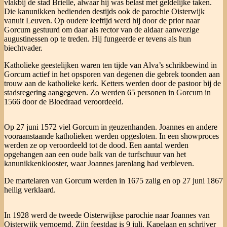
vlakbij de stad Brielle, alwaar hij was belast met geldelijke taken.
Die kanunikken bedienden destijds ook de parochie Oisterwijk
vanuit Leuven. Op oudere leeftijd werd hij door de prior naar
Gorcum gestuurd om daar als rector van de aldaar aanwezige
augustinessen op te treden. Hij fungeerde er tevens als hun
biechtvader.
Katholieke geestelijken waren ten tijde van Alva’s schrikbewind in
Gorcum actief in het opsporen van degenen die gebrek toonden aan
trouw aan de katholieke kerk. Ketters werden door de pastoor bij de
stadsregering aangegeven. Zo werden 65 personen in Gorcum in
1566 door de Bloedraad veroordeeld.
Op 27 juni 1572 viel Gorcum in geuzenhanden. Joannes en andere
vooraanstaande katholieken werden opgesloten. In een showproces
werden ze op veroordeeld tot de dood. Een aantal werden
opgehangen aan een oude balk van de turfschuur van het
kanunikkenklooster, waar Joannes jarenlang had verbleven.
De martelaren van Gorcum werden in 1675 zalig en op 27 juni 1867
heilig verklaard.
In 1928 werd de tweede Oisterwijkse parochie naar Joannes van
Oisterwijk vernoemd. Zijn feestdag is 9 juli. Kapelaan en schrijver