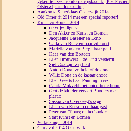
gebeurtenissen rondom de ijsbaan bij Piet Plezier:
Oisterwijk on Ice skating
Aankomst Sinterklaas Oisterwijk 2014
Old Timer rit 2014 met een special reporter!
Kunst en Bomen 2014
de vrijwilligers
Den Akker en Kunst en Bomen
Jacqueline Baselier en Echo
Carla van Belle en haar viltkunst
Marielle van den Bergh haar peul
Kees van den Bogaart
Ellen Brouwers – de Lind versierd!
Sjef Cox zijn wijsheid
Anton Dona: vrijheid of de dood
Willie Dona en de kastanjenoot
Ellen Geerts haar Painting Trees
Carola Mokveld met boten in de boom
Gert de Mulder versiert Bunders met
plastic
Saskia van Oversteeg’s sage
Lilian van Rossum en haar gast
Peter van Tilburg en het bankje
Start Kunst en Bomen
Verkiezingen 2014
Carnaval 2014 Oisterwijk