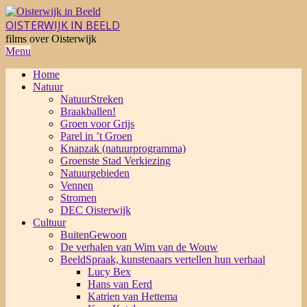
Skip
to
OISTERWIJK IN BEELD
content
films over Oisterwijk
Primary
Menu
Navigation
Home
Menu
Natuur
NatuurStreken
Braakballen!
Groen voor Grijs
Parel in ’t Groen
Knapzak (natuurprogramma)
Groenste Stad Verkiezing
Natuurgebieden
Vennen
Stromen
DEC Oisterwijk
Cultuur
BuitenGewoon
De verhalen van Wim van de Wouw
BeeldSpraak, kunstenaars vertellen hun verhaal
Lucy Bex
Hans van Eerd
Katrien van Hettema