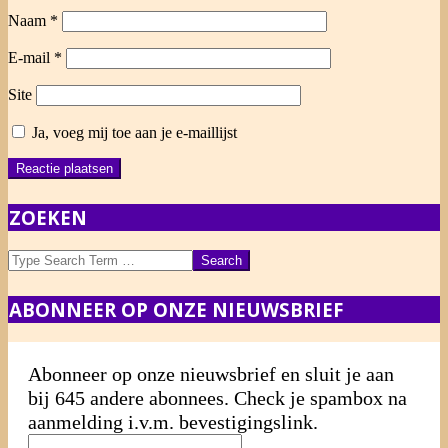
Naam
*
E-mail
*
Site
Ja, voeg mij toe aan je e-maillijst
ZOEKEN
Search
ABONNEER OP ONZE NIEUWSBRIEF
Abonneer op onze nieuwsbrief en sluit je aan
bij 645 andere abonnees. Check je spambox na
aanmelding i.v.m. bevestigingslink.