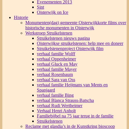
Evenementen 2013
Sint
Oisterwijk on Ice
Historie
Monumenten(dag) gemeente Oisterwijk
korte films over
historische monumenten in Oisterwijk
Werkgroep Struikelstenen
Struikelstenen nieuws pagina
Oisterwijkse struikelstenen: help mee en doneer
Struikelstenenproject Oisterwijk film
verhaal familie Wolff
verhaal Oppenheimer
verhaal Gluck en May
verhaal familie Mayer
verhaal Rosenbaum
verhaal Sara van Oss
verhaal familie Heijmans van Ments en
Spanjaard
verhaal familie Bing
verhaal Blanca Strauss-Batscha
verhaal Rudi Wertheimer
Verhaal Henri Anholt
Familiebijbel na 75 jaar terug in de familie
Struikelstenen
Reclame met glasdia’s in de Kunstkring bioscoop