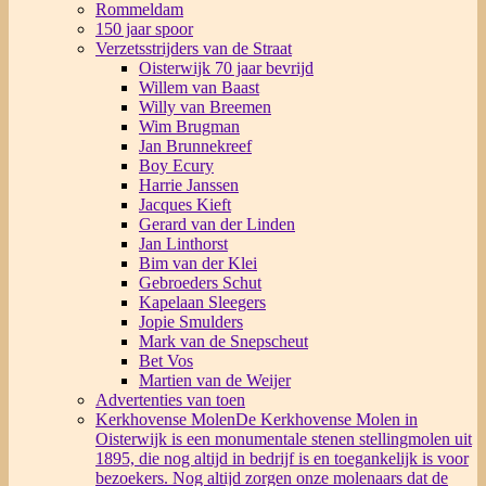
Rommeldam
150 jaar spoor
Verzetsstrijders van de Straat
Oisterwijk 70 jaar bevrijd
Willem van Baast
Willy van Breemen
Wim Brugman
Jan Brunnekreef
Boy Ecury
Harrie Janssen
Jacques Kieft
Gerard van der Linden
Jan Linthorst
Bim van der Klei
Gebroeders Schut
Kapelaan Sleegers
Jopie Smulders
Mark van de Snepscheut
Bet Vos
Martien van de Weijer
Advertenties van toen
Kerkhovense Molen
De Kerkhovense Molen in
Oisterwijk is een monumentale stenen stellingmolen uit
1895, die nog altijd in bedrijf is en toegankelijk is voor
bezoekers. Nog altijd zorgen onze molenaars dat de