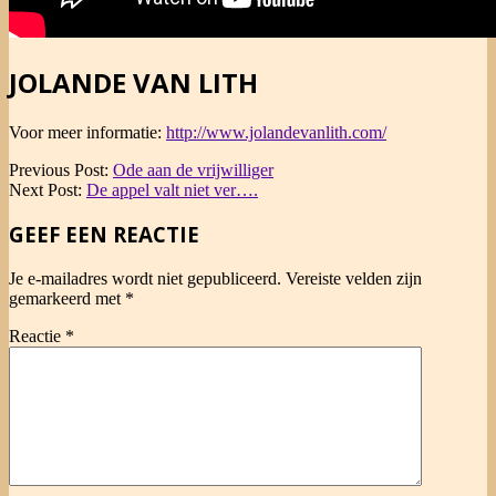
JOLANDE VAN LITH
Voor meer informatie:
http://www.jolandevanlith.com/
2014-
Previous Post:
Ode aan de vrijwilliger
05-
Next Post:
De appel valt niet ver….
09
GEEF EEN REACTIE
Je e-mailadres wordt niet gepubliceerd.
Vereiste velden zijn
gemarkeerd met
*
Reactie
*