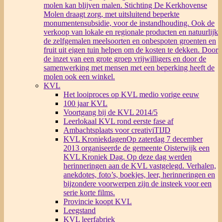
molen kan blijven malen. Stichting De Kerkhovense
Molen draagt zorg, met uitsluitend beperkte
monumentensubsidie, voor de instandhouding. Ook de
verkoop van lokale en regionale producten en natuurlijk
de zelfgemalen meelsoorten en onbespoten groenten en
fruit uit eigen tuin helpen om de kosten te dekken. Door
de inzet van een grote groep vrijwilligers en door de
samenwerking met mensen met een beperking heeft de
molen ook een winkel.
KVL
Het looiproces op KVL medio vorige eeuw
100 jaar KVL
Voortgang bij de KVL 2014/5
Leerlokaal KVL rond eerste fase af
Ambachtsplaats voor creativiTIJD
KVL Kroniekdagen
Op zaterdag 7 december
2013 organiseerde de gemeente Oisterwijk een
KVL Kroniek Dag. Op deze dag werden
herinneringen aan de KVL vastgelegd. Verhalen,
anekdotes, foto’s, boekjes, leer, herinneringen en
bijzondere voorwerpen zijn de insteek voor een
serie korte films.
Provincie koopt KVL
Leegstand
KVL leerfabriek