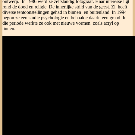
ontwerp. In 1986 werd ze zelfstandig fotograaf. Haar interesse ligt
rond de dood en religie. De innerlijke strijd van de geest. Zij heeft
diverse tentoonstellingen gehad in binnen- en buitenland. In 1994
begon ze een studie psychologie en behaalde daarin een graad. In
die periode werkte ze ook met nieuwe vormen, zoals acryl op
linnen.