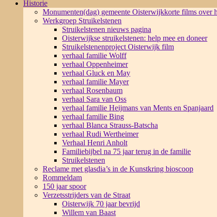
Historie
Monumenten(dag) gemeente Oisterwijk
korte films over
Werkgroep Struikelstenen
Struikelstenen nieuws pagina
Oisterwijkse struikelstenen: help mee en doneer
Struikelstenenproject Oisterwijk film
verhaal familie Wolff
verhaal Oppenheimer
verhaal Gluck en May
verhaal familie Mayer
verhaal Rosenbaum
verhaal Sara van Oss
verhaal familie Heijmans van Ments en Spanjaard
verhaal familie Bing
verhaal Blanca Strauss-Batscha
verhaal Rudi Wertheimer
Verhaal Henri Anholt
Familiebijbel na 75 jaar terug in de familie
Struikelstenen
Reclame met glasdia’s in de Kunstkring bioscoop
Rommeldam
150 jaar spoor
Verzetsstrijders van de Straat
Oisterwijk 70 jaar bevrijd
Willem van Baast