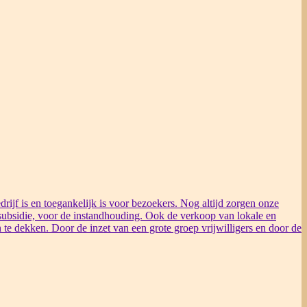
rijf is en toegankelijk is voor bezoekers. Nog altijd zorgen onze
ubsidie, voor de instandhouding. Ook de verkoop van lokale en
 te dekken. Door de inzet van een grote groep vrijwilligers en door de