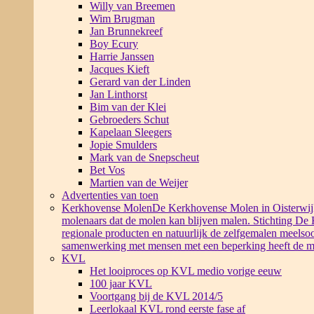
Willy van Breemen
Wim Brugman
Jan Brunnekreef
Boy Ecury
Harrie Janssen
Jacques Kieft
Gerard van der Linden
Jan Linthorst
Bim van der Klei
Gebroeders Schut
Kapelaan Sleegers
Jopie Smulders
Mark van de Snepscheut
Bet Vos
Martien van de Weijer
Advertenties van toen
Kerkhovense Molen
De Kerkhovense Molen in Oisterwijk i
molenaars dat de molen kan blijven malen. Stichting De
regionale producten en natuurlijk de zelfgemalen meelsoo
samenwerking met mensen met een beperking heeft de m
KVL
Het looiproces op KVL medio vorige eeuw
100 jaar KVL
Voortgang bij de KVL 2014/5
Leerlokaal KVL rond eerste fase af