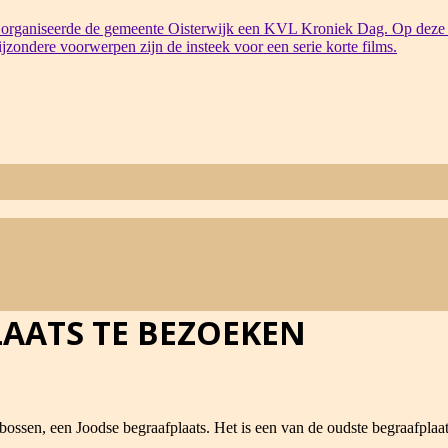
organiseerde de gemeente Oisterwijk een KVL Kroniek Dag. Op deze 
bijzondere voorwerpen zijn de insteek voor een serie korte films.
AATS TE BEZOEKEN
 bossen, een Joodse begraafplaats. Het is een van de oudste begraafplaat