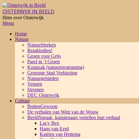
Skip
to
OISTERWIJK IN BEELD
content
films over Oisterwijk
Primary
Menu
Navigation
Home
Menu
Natuur
NatuurStreken
Braakballen!
Groen voor Grijs
Parel in ’t Groen
Knapzak (natuurprogramma)
Groenste Stad Verkiezing
Natuurgebieden
Vennen
Stromen
DEC Oisterwijk
Cultuur
BuitenGewoon
De verhalen van Wim van de Wouw
BeeldSpraak, kunstenaars vertellen hun verhaal
Lucy Bex
Hans van Eerd
Katrien van Hettema