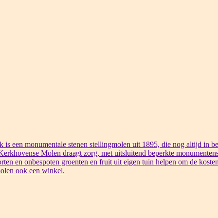
s een monumentale stenen stellingmolen uit 1895, die nog altijd in bed
 Kerkhovense Molen draagt zorg, met uitsluitend beperkte monumentens
rten en onbespoten groenten en fruit uit eigen tuin helpen om de kosten
olen ook een winkel.