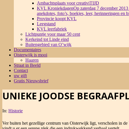
Ambachtsplaats voor creativiTIJD
KVL Kroniekdagen
Op zaterdag 7 december 2013 
anekdotes, foto’s, boekjes, leer, herinneringen en 
Provincie koopt KVL
Leegstand
KVL leerfabriek
Lichtpuntje voor maar 50 cent
Kerkeind tot Linde eind
Buitengebied van O’wijk
Documentaires
Oisterwijk is mooi
Haaren
Straat in Beeld
Contact
uw gift
Gratis Nieuwsbrief
UNIEKE JOODSE BEGRAAFPL
In:
Historie
Ver buiten het gezellige centrum van Oisterwijk ligt, verscholen in de
vindt u er een serene plek die een indrukwekkend verhaal vertelt.