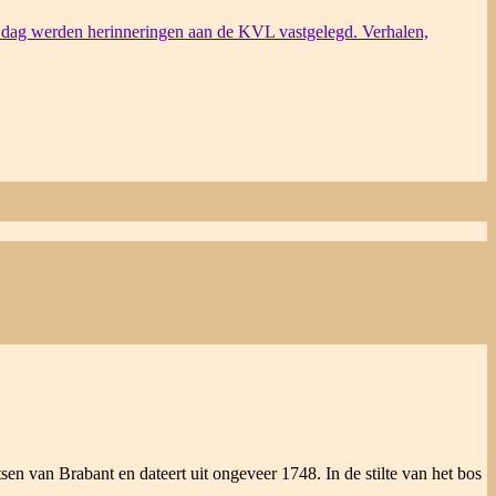
dag werden herinneringen aan de KVL vastgelegd. Verhalen,
sen van Brabant en dateert uit ongeveer 1748. In de stilte van het bos