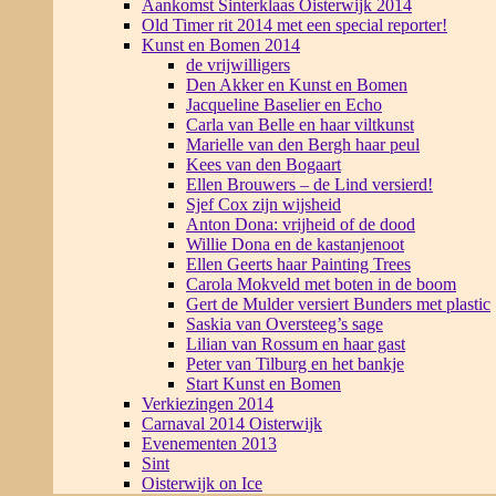
Aankomst Sinterklaas Oisterwijk 2014
Old Timer rit 2014 met een special reporter!
Kunst en Bomen 2014
de vrijwilligers
Den Akker en Kunst en Bomen
Jacqueline Baselier en Echo
Carla van Belle en haar viltkunst
Marielle van den Bergh haar peul
Kees van den Bogaart
Ellen Brouwers – de Lind versierd!
Sjef Cox zijn wijsheid
Anton Dona: vrijheid of de dood
Willie Dona en de kastanjenoot
Ellen Geerts haar Painting Trees
Carola Mokveld met boten in de boom
Gert de Mulder versiert Bunders met plastic
Saskia van Oversteeg’s sage
Lilian van Rossum en haar gast
Peter van Tilburg en het bankje
Start Kunst en Bomen
Verkiezingen 2014
Carnaval 2014 Oisterwijk
Evenementen 2013
Sint
Oisterwijk on Ice