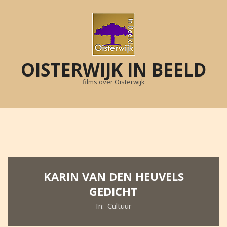
Skip
to
content
OISTERWIJK IN BEELD
films over Oisterwijk
Primary
Navigation
Menu
KARIN VAN DEN HEUVELS
GEDICHT
In:
Cultuur