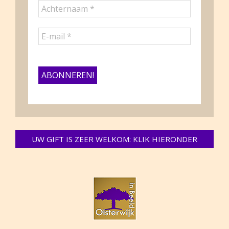
UW GIFT IS ZEER WELKOM: KLIK HIERONDER