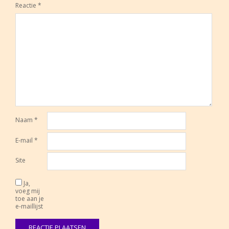
Reactie
*
Naam
*
E-mail
*
Site
Ja,
voeg mij
toe aan je
e-maillijst