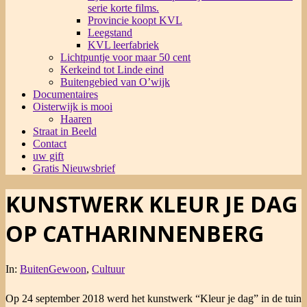
serie korte films.
Provincie koopt KVL
Leegstand
KVL leerfabriek
Lichtpuntje voor maar 50 cent
Kerkeind tot Linde eind
Buitengebied van O’wijk
Documentaires
Oisterwijk is mooi
Haaren
Straat in Beeld
Contact
uw gift
Gratis Nieuwsbrief
KUNSTWERK KLEUR JE DAG
OP CATHARINNENBERG
In:
BuitenGewoon
,
Cultuur
Op 24 september 2018 werd het kunstwerk “Kleur je dag” in de tuin