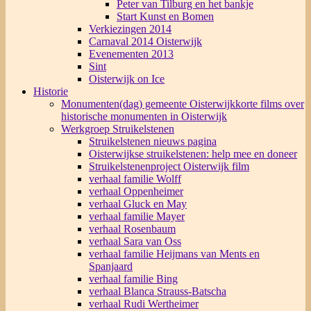
Peter van Tilburg en het bankje
Start Kunst en Bomen
Verkiezingen 2014
Carnaval 2014 Oisterwijk
Evenementen 2013
Sint
Oisterwijk on Ice
Historie
Monumenten(dag) gemeente Oisterwijk
korte films over
historische monumenten in Oisterwijk
Werkgroep Struikelstenen
Struikelstenen nieuws pagina
Oisterwijkse struikelstenen: help mee en doneer
Struikelstenenproject Oisterwijk film
verhaal familie Wolff
verhaal Oppenheimer
verhaal Gluck en May
verhaal familie Mayer
verhaal Rosenbaum
verhaal Sara van Oss
verhaal familie Heijmans van Ments en
Spanjaard
verhaal familie Bing
verhaal Blanca Strauss-Batscha
verhaal Rudi Wertheimer