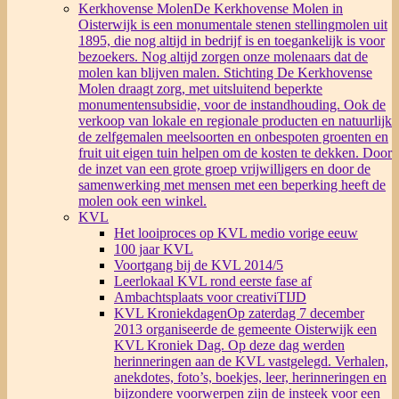
Kerkhovense Molen
De Kerkhovense Molen in
Oisterwijk is een monumentale stenen stellingmolen uit
1895, die nog altijd in bedrijf is en toegankelijk is voor
bezoekers. Nog altijd zorgen onze molenaars dat de
molen kan blijven malen. Stichting De Kerkhovense
Molen draagt zorg, met uitsluitend beperkte
monumentensubsidie, voor de instandhouding. Ook de
verkoop van lokale en regionale producten en natuurlijk
de zelfgemalen meelsoorten en onbespoten groenten en
fruit uit eigen tuin helpen om de kosten te dekken. Door
de inzet van een grote groep vrijwilligers en door de
samenwerking met mensen met een beperking heeft de
molen ook een winkel.
KVL
Het looiproces op KVL medio vorige eeuw
100 jaar KVL
Voortgang bij de KVL 2014/5
Leerlokaal KVL rond eerste fase af
Ambachtsplaats voor creativiTIJD
KVL Kroniekdagen
Op zaterdag 7 december
2013 organiseerde de gemeente Oisterwijk een
KVL Kroniek Dag. Op deze dag werden
herinneringen aan de KVL vastgelegd. Verhalen,
anekdotes, foto’s, boekjes, leer, herinneringen en
bijzondere voorwerpen zijn de insteek voor een