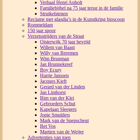
Verhaal Henri Anholt
Familiebijbel na 75 jaar terug in de familie
Struikelstenen
Reclame met glasdia’s in de Kunstkring bioscoop
Rommeldam
150 jaar spoor
Verzetsstrijders van de Straat
Oisterwijk 70 jaar bevrijd
Willem van Baast
Willy van Breemen
Wim Brugman
Jan Brunnekreef
Boy Ecury
Harrie Janssen
Jacques Kieft
Gerard van der Linden
Jan Linthorst
Bim van der Klei
Gebroeders Schut
Kapelaan Sleegers
Jopie Smulders
Mark van de Snepscheut
Bet Vos
Martien van de Weijer
Advertenties van toen