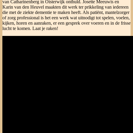
van Catharinenberg in Oisterwijk onthuld. Josette Meeuwis en
Karin van den Heuvel maakten dit werk ter prikkeling van iedereen
die met de ziekte dementie te maken heeft. Als patiënt, mantelzorger
of zorg professional is het een werk wat uitnodigt tot spelen, voelen,
kijken, horen en aanraken, er een gesprek over voeren en in de frisse
lucht te komen. Laat je raken!