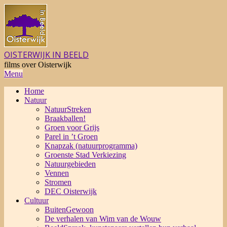
Skip
to
content
OISTERWIJK IN BEELD
films over Oisterwijk
Primary
Menu
Navigation
Home
Menu
Natuur
NatuurStreken
Braakballen!
Groen voor Grijs
Parel in ’t Groen
Knapzak (natuurprogramma)
Groenste Stad Verkiezing
Natuurgebieden
Vennen
Stromen
DEC Oisterwijk
Cultuur
BuitenGewoon
De verhalen van Wim van de Wouw