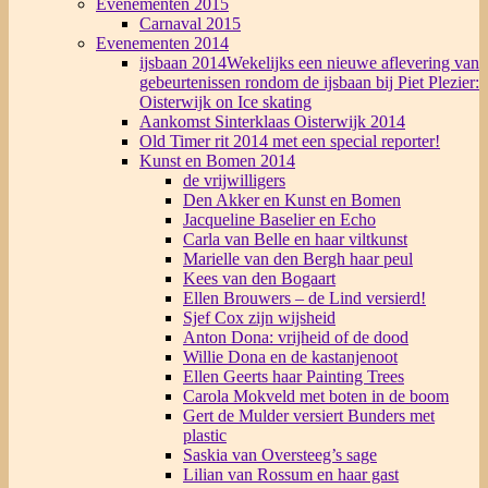
Evenementen 2015
Carnaval 2015
Evenementen 2014
ijsbaan 2014
Wekelijks een nieuwe aflevering van
gebeurtenissen rondom de ijsbaan bij Piet Plezier:
Oisterwijk on Ice skating
Aankomst Sinterklaas Oisterwijk 2014
Old Timer rit 2014 met een special reporter!
Kunst en Bomen 2014
de vrijwilligers
Den Akker en Kunst en Bomen
Jacqueline Baselier en Echo
Carla van Belle en haar viltkunst
Marielle van den Bergh haar peul
Kees van den Bogaart
Ellen Brouwers – de Lind versierd!
Sjef Cox zijn wijsheid
Anton Dona: vrijheid of de dood
Willie Dona en de kastanjenoot
Ellen Geerts haar Painting Trees
Carola Mokveld met boten in de boom
Gert de Mulder versiert Bunders met
plastic
Saskia van Oversteeg’s sage
Lilian van Rossum en haar gast