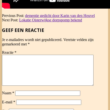
2018-
Previous Post:
dementie gedicht door Karin van den Heuvel
10-
Next Post:
Lokatie Oisterwijkse dorpspomp bekend
09
GEEF EEN REACTIE
Je e-mailadres wordt niet gepubliceerd.
Vereiste velden zijn
gemarkeerd met
*
Reactie
*
Naam
*
E-mail
*