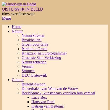
Skip
to
OISTERWIJK IN BEELD
content
films over Oisterwijk
Primary
Menu
Navigation
Home
Menu
Natuur
NatuurStreken
Braakballen!
Groen voor Grijs
Parel in ’t Groen
Knapzak (natuurprogramma)
Groenste Stad Verkiezing
Natuurgebieden
Vennen
Stromen
DEC Oisterwijk
Cultuur
BuitenGewoon
De verhalen van Wim van de Wouw
BeeldSpraak, kunstenaars vertellen hun verhaal
Lucy Bex
Hans van Eerd
Katrien van Hettema