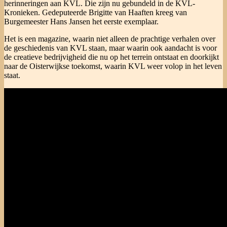
herinneringen aan KVL. Die zijn nu gebundeld in de KVL-
Kronieken. Gedeputeerde Brigitte van Haaften kreeg van
Burgemeester Hans Jansen het eerste exemplaar.
Het is een magazine, waarin niet alleen de prachtige verhalen over
de geschiedenis van KVL staan, maar waarin ook aandacht is voor
de creatieve bedrijvigheid die nu op het terrein ontstaat en doorkijkt
naar de Oisterwijkse toekomst, waarin KVL weer volop in het leven
staat.