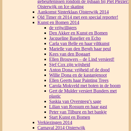
gebeurtenissen rondom de ijsbaan bij Piet Plezier:
Oisterwijk on Ice skating
Aankomst Sinterklaas Oisterwijk 2014
Old Timer rit 2014 met een special reporter!
Kunst en Bomen 2014
de vrijwilligers
Den Akker en Kunst en Bomen
Jacqueline Baselier en Echo
Carla van Belle en haar viltkunst
Marielle van den Bergh haar peul
Kees van den Bogaart
Ellen Brouwers – de Lind versierd!
Sjef Cox zijn wijsheid
Anton Dona: vrijheid of de dood
Willie Dona en de kastanjenoot
Ellen Geerts haar Painting Trees
Carola Mokveld met boten in de boom
Gert de Mulder versiert Bunders met
plastic
Saskia van Oversteeg’s sage
Lilian van Rossum en haar gast
Peter van Tilburg en het bankje
Start Kunst en Bomen
Verkiezingen 2014
Carnaval 2014 Oisterwijk