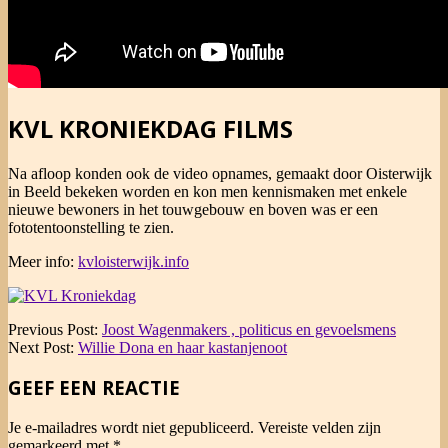
KVL KRONIEKDAG FILMS
Na afloop konden ook de video opnames, gemaakt door Oisterwijk
in Beeld bekeken worden en kon men kennismaken met enkele
nieuwe bewoners in het touwgebouw en boven was er een
fototentoonstelling te zien.
Meer info:
kvloisterwijk.info
2014-
Previous Post:
Joost Wagenmakers , politicus en gevoelsmens
05-
Next Post:
Willie Dona en haar kastanjenoot
25
GEEF EEN REACTIE
Je e-mailadres wordt niet gepubliceerd.
Vereiste velden zijn
gemarkeerd met
*