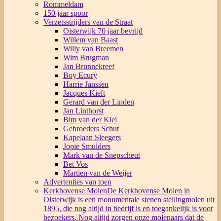
Rommeldam
150 jaar spoor
Verzetsstrijders van de Straat
Oisterwijk 70 jaar bevrijd
Willem van Baast
Willy van Breemen
Wim Brugman
Jan Brunnekreef
Boy Ecury
Harrie Janssen
Jacques Kieft
Gerard van der Linden
Jan Linthorst
Bim van der Klei
Gebroeders Schut
Kapelaan Sleegers
Jopie Smulders
Mark van de Snepscheut
Bet Vos
Martien van de Weijer
Advertenties van toen
Kerkhovense Molen
De Kerkhovense Molen in
Oisterwijk is een monumentale stenen stellingmolen uit
1895, die nog altijd in bedrijf is en toegankelijk is voor
bezoekers. Nog altijd zorgen onze molenaars dat de