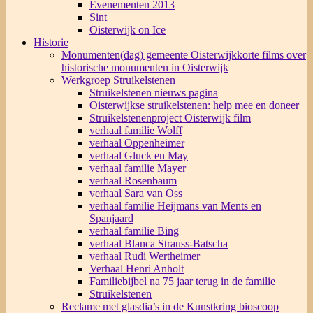
Evenementen 2013
Sint
Oisterwijk on Ice
Historie
Monumenten(dag) gemeente Oisterwijk
korte films over
historische monumenten in Oisterwijk
Werkgroep Struikelstenen
Struikelstenen nieuws pagina
Oisterwijkse struikelstenen: help mee en doneer
Struikelstenenproject Oisterwijk film
verhaal familie Wolff
verhaal Oppenheimer
verhaal Gluck en May
verhaal familie Mayer
verhaal Rosenbaum
verhaal Sara van Oss
verhaal familie Heijmans van Ments en
Spanjaard
verhaal familie Bing
verhaal Blanca Strauss-Batscha
verhaal Rudi Wertheimer
Verhaal Henri Anholt
Familiebijbel na 75 jaar terug in de familie
Struikelstenen
Reclame met glasdia’s in de Kunstkring bioscoop