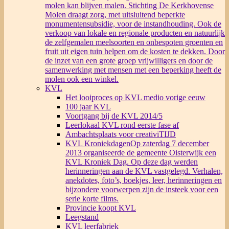
molen kan blijven malen. Stichting De Kerkhovense
Molen draagt zorg, met uitsluitend beperkte
monumentensubsidie, voor de instandhouding. Ook de
verkoop van lokale en regionale producten en natuurlijk
de zelfgemalen meelsoorten en onbespoten groenten en
fruit uit eigen tuin helpen om de kosten te dekken. Door
de inzet van een grote groep vrijwilligers en door de
samenwerking met mensen met een beperking heeft de
molen ook een winkel.
KVL
Het looiproces op KVL medio vorige eeuw
100 jaar KVL
Voortgang bij de KVL 2014/5
Leerlokaal KVL rond eerste fase af
Ambachtsplaats voor creativiTIJD
KVL Kroniekdagen
Op zaterdag 7 december
2013 organiseerde de gemeente Oisterwijk een
KVL Kroniek Dag. Op deze dag werden
herinneringen aan de KVL vastgelegd. Verhalen,
anekdotes, foto’s, boekjes, leer, herinneringen en
bijzondere voorwerpen zijn de insteek voor een
serie korte films.
Provincie koopt KVL
Leegstand
KVL leerfabriek