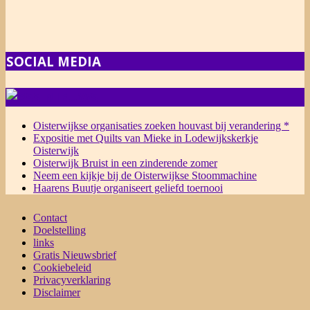
SOCIAL MEDIA
NIEUWS
Oisterwijkse organisaties zoeken houvast bij verandering *
Expositie met Quilts van Mieke in Lodewijkskerkje
Oisterwijk
Oisterwijk Bruist in een zinderende zomer
Neem een kijkje bij de Oisterwijkse Stoommachine
Haarens Buutje organiseert geliefd toernooi
Contact
Doelstelling
links
Gratis Nieuwsbrief
Cookiebeleid
Privacyverklaring
Disclaimer