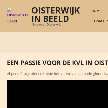
Skip
OISTERWIJK
to
HOME
content
IN BEELD
STRAAT I
films over Oisterwijk
EEN PASSIE VOOR DE KVL IN OIS
Al jaren fotografeert Betsie het verval van de oude glorie. V