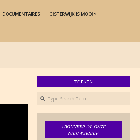
DOCUMENTAIRES
OISTERWIJK IS MOOI
Prim
Navi
Men
ZOEKEN
Search
ABONNEER OP ONZE
NIEUWSBRIEF