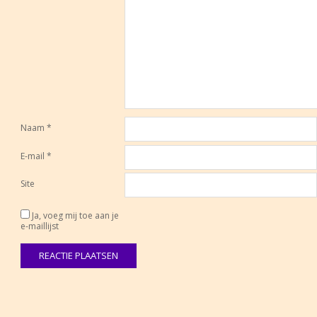
Naam
*
E-mail
*
Site
Ja, voeg mij toe aan je
e-maillijst