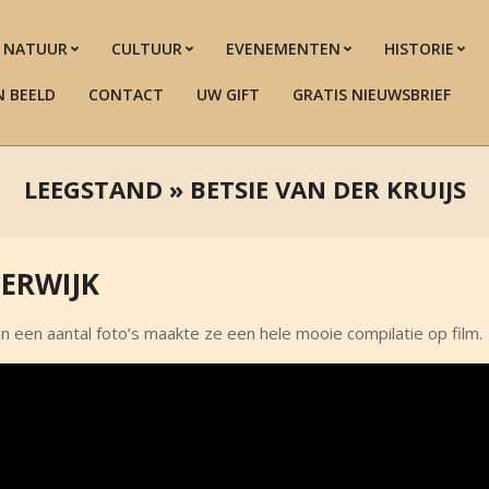
NATUUR
CULTUUR
EVENEMENTEN
HISTORIE
N BEELD
CONTACT
UW GIFT
GRATIS NIEUWSBRIEF
LEEGSTAND »
BETSIE VAN DER KRUIJS
TERWIJK
an een aantal foto’s maakte ze een hele mooie compilatie op film.