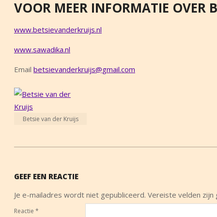
VOOR MEER INFORMATIE OVER BE
www.betsievanderkruijs.nl
www.sawadika.nl
Email
betsievanderkruijs@gmail.com
Betsie van der Kruijs
2013-
12-
GEEF EEN REACTIE
09
Je e-mailadres wordt niet gepubliceerd.
Vereiste velden zij
Reactie
*