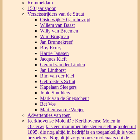
Rommeldam
150 jaar spoor
Verzetsstrijders van de Straat
Oisterwijk 70 jaar bevrijd
Willem van Baast
Willy van Breemen
Wim Brugman
Jan Brunnekreef
Boy Ecury
Harrie Janssen
Jacques Kieft
Gerard van der Linden
Jan Linthorst
Bim van der Klei
Gebroeders Schut
Kapelaan Sleegers
Jopie Smulders
Mark van de Snepscheut
Bet Vos
Martien van de Weijer
Advertenties van toen
Kerkhovense Molen
De Kerkhovense Molen in
Oisterwijk is een monumentale stenen stellingmolen uit
1895, die nog altijd in bedrijf is en toegankelijk is voor
bezoekers. Nog altijd zorgen onze molenaars dat de