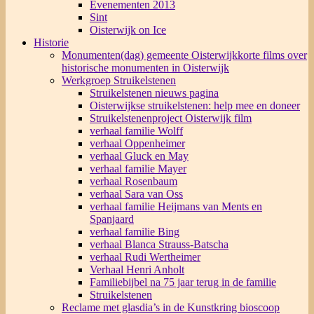
Evenementen 2013
Sint
Oisterwijk on Ice
Historie
Monumenten(dag) gemeente Oisterwijk
korte films over
historische monumenten in Oisterwijk
Werkgroep Struikelstenen
Struikelstenen nieuws pagina
Oisterwijkse struikelstenen: help mee en doneer
Struikelstenenproject Oisterwijk film
verhaal familie Wolff
verhaal Oppenheimer
verhaal Gluck en May
verhaal familie Mayer
verhaal Rosenbaum
verhaal Sara van Oss
verhaal familie Heijmans van Ments en
Spanjaard
verhaal familie Bing
verhaal Blanca Strauss-Batscha
verhaal Rudi Wertheimer
Verhaal Henri Anholt
Familiebijbel na 75 jaar terug in de familie
Struikelstenen
Reclame met glasdia’s in de Kunstkring bioscoop