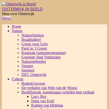
Skip
to
OISTERWIJK IN BEELD
content
films over Oisterwijk
Primary
Menu
Navigation
Home
Menu
Natuur
NatuurStreken
Braakballen!
Groen voor Grijs
Parel in ’t Groen
Knapzak (natuurprogramma)
Groenste Stad Verkiezing
Natuurgebieden
Vennen
Stromen
DEC Oisterwijk
Cultuur
BuitenGewoon
De verhalen van Wim van de Wouw
BeeldSpraak, kunstenaars vertellen hun verhaal
Lucy Bex
Hans van Eerd
Katrien van Hettema