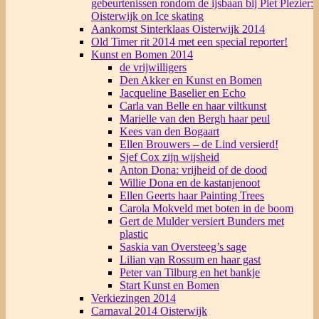
gebeurtenissen rondom de ijsbaan bij Piet Plezier:
Oisterwijk on Ice skating
Aankomst Sinterklaas Oisterwijk 2014
Old Timer rit 2014 met een special reporter!
Kunst en Bomen 2014
de vrijwilligers
Den Akker en Kunst en Bomen
Jacqueline Baselier en Echo
Carla van Belle en haar viltkunst
Marielle van den Bergh haar peul
Kees van den Bogaart
Ellen Brouwers – de Lind versierd!
Sjef Cox zijn wijsheid
Anton Dona: vrijheid of de dood
Willie Dona en de kastanjenoot
Ellen Geerts haar Painting Trees
Carola Mokveld met boten in de boom
Gert de Mulder versiert Bunders met
plastic
Saskia van Oversteeg’s sage
Lilian van Rossum en haar gast
Peter van Tilburg en het bankje
Start Kunst en Bomen
Verkiezingen 2014
Carnaval 2014 Oisterwijk