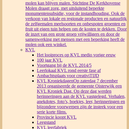
molen kan blijven malen. Stichting De Kerkhovense
Molen draagt zorg, met uitsluitend beperkte
monumentensubsidie, voor de instandhouding. Ook de
verkoop van lokale en regionale producten en natuurlijk
de zelfgemalen meelsoorten en onbespoten groenten en
fruit uit eigen tuin helpen om de kosten te dekken. Door
de inzet van een grote groep vrijwilligers en door de
samenwerking met mensen met een beperking heeft de
molen ook een winkel.
KVL
Het looiproces op KVL medio vorige eeuw
100 jaar KVL
Voortgang bij de KVL 2014/5
Leerlokaal KVL rond eerste fase af
Ambachtsplaats voor creativiTIJD
KVL Kroniekdagen
Op zaterdag 7 december
2013 organiseerde de gemeente Oisterwijk een
KVL Kroniek Dag. Op deze dag werden
herinneringen aan de KVL vastgelegd. Verhalen,
anekdotes, foto’s, boekjes, leer, herinneringen en
bijzondere voorwerpen zijn de insteek voor een
serie korte films.
Provincie koopt KVL
Leegstand
KVL leerfabriek