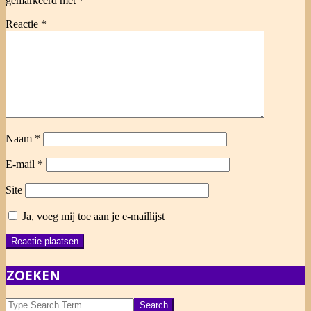
gemarkeerd met
*
Reactie
*
Naam
*
E-mail
*
Site
Ja, voeg mij toe aan je e-maillijst
ZOEKEN
Search