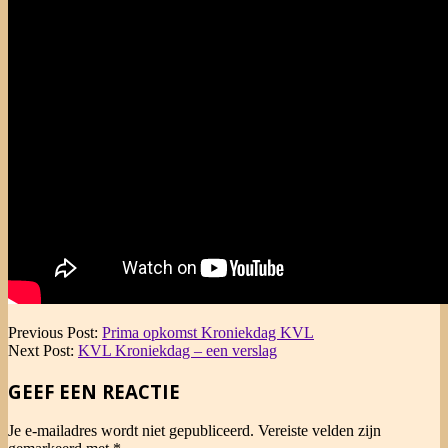
2013-
Previous Post:
Prima opkomst Kroniekdag KVL
12-
Next Post:
KVL Kroniekdag – een verslag
08
GEEF EEN REACTIE
Je e-mailadres wordt niet gepubliceerd.
Vereiste velden zijn