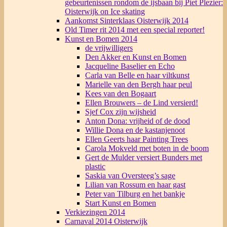
gebeurtenissen rondom de ijsbaan bij Piet Plezier:
Oisterwijk on Ice skating
Aankomst Sinterklaas Oisterwijk 2014
Old Timer rit 2014 met een special reporter!
Kunst en Bomen 2014
de vrijwilligers
Den Akker en Kunst en Bomen
Jacqueline Baselier en Echo
Carla van Belle en haar viltkunst
Marielle van den Bergh haar peul
Kees van den Bogaart
Ellen Brouwers – de Lind versierd!
Sjef Cox zijn wijsheid
Anton Dona: vrijheid of de dood
Willie Dona en de kastanjenoot
Ellen Geerts haar Painting Trees
Carola Mokveld met boten in de boom
Gert de Mulder versiert Bunders met
plastic
Saskia van Oversteeg’s sage
Lilian van Rossum en haar gast
Peter van Tilburg en het bankje
Start Kunst en Bomen
Verkiezingen 2014
Carnaval 2014 Oisterwijk