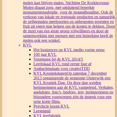
molen kan blijven malen. Stichting De Kerkhovense
Molen draagt zorg, met uitsluitend beperkte
monumentensubsidie, voor de instandhouding. Ook de
verkoop van lokale en regionale producten en natuurlijk
de zelfgemalen meelsoorten en onbespoten groenten en
fruit uit eigen tuin helpen om de kosten te dekken. Door
de inzet van een grote groep vrijwilligers en door de
samenwerking met mensen met een beperking heeft de
molen ook een winkel.
KVL
Het looiproces op KVL medio vorige eeuw
100 jaar KVL
Voortgang bij de KVL 2014/5
Leerlokaal KVL rond eerste fase af
Ambachtsplaats voor creativiTIJD
KVL Kroniekdagen
Op zaterdag 7 december
2013 organiseerde de gemeente Oisterwijk een
KVL Kroniek Dag. Op deze dag werden
herinneringen aan de KVL vastgelegd. Verhalen,
anekdotes, foto’s, boekjes, leer, herinneringen en
bijzondere voorwerpen zijn de insteek voor een
serie korte films.
Provincie koopt KVL
Leegstand
KVL leerfabriek