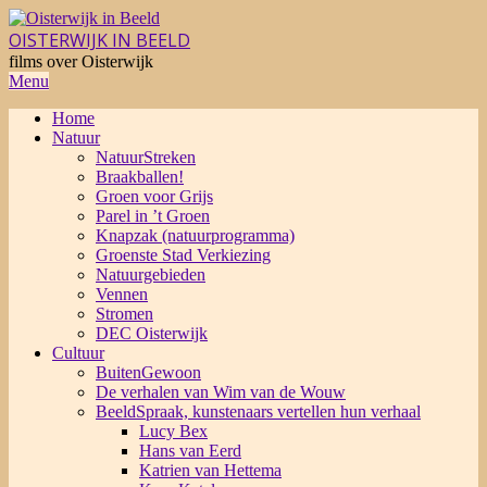
Skip
to
OISTERWIJK IN BEELD
content
films over Oisterwijk
Primary
Menu
Navigation
Home
Menu
Natuur
NatuurStreken
Braakballen!
Groen voor Grijs
Parel in ’t Groen
Knapzak (natuurprogramma)
Groenste Stad Verkiezing
Natuurgebieden
Vennen
Stromen
DEC Oisterwijk
Cultuur
BuitenGewoon
De verhalen van Wim van de Wouw
BeeldSpraak, kunstenaars vertellen hun verhaal
Lucy Bex
Hans van Eerd
Katrien van Hettema