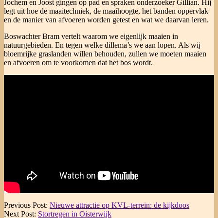
Jochem en Joost gingen op pad en spraken onderzoeker Gillian. Hij
legt uit hoe de maaitechniek, de maaihoogte, het banden oppervlak
en de manier van afvoeren worden getest en wat we daarvan leren.
Boswachter Bram vertelt waarom we eigenlijk maaien in
natuurgebieden. En tegen welke dillema’s we aan lopen. Als wij
bloemrijke graslanden willen behouden, zullen we moeten maaien
en afvoeren om te voorkomen dat het bos wordt.
2024-
Previous Post:
Nieuwe attractie op KVL-terrein: de kijkdoos
05-
Next Post:
Stortregen in Oisterwijk