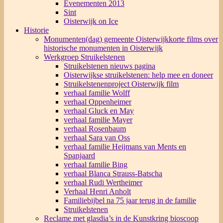
Evenementen 2013
Sint
Oisterwijk on Ice
Historie
Monumenten(dag) gemeente Oisterwijk
korte films over
historische monumenten in Oisterwijk
Werkgroep Struikelstenen
Struikelstenen nieuws pagina
Oisterwijkse struikelstenen: help mee en doneer
Struikelstenenproject Oisterwijk film
verhaal familie Wolff
verhaal Oppenheimer
verhaal Gluck en May
verhaal familie Mayer
verhaal Rosenbaum
verhaal Sara van Oss
verhaal familie Heijmans van Ments en
Spanjaard
verhaal familie Bing
verhaal Blanca Strauss-Batscha
verhaal Rudi Wertheimer
Verhaal Henri Anholt
Familiebijbel na 75 jaar terug in de familie
Struikelstenen
Reclame met glasdia’s in de Kunstkring bioscoop