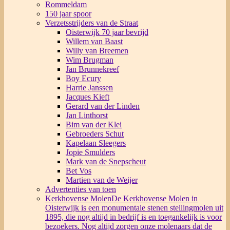
Rommeldam
150 jaar spoor
Verzetsstrijders van de Straat
Oisterwijk 70 jaar bevrijd
Willem van Baast
Willy van Breemen
Wim Brugman
Jan Brunnekreef
Boy Ecury
Harrie Janssen
Jacques Kieft
Gerard van der Linden
Jan Linthorst
Bim van der Klei
Gebroeders Schut
Kapelaan Sleegers
Jopie Smulders
Mark van de Snepscheut
Bet Vos
Martien van de Weijer
Advertenties van toen
Kerkhovense Molen
De Kerkhovense Molen in
Oisterwijk is een monumentale stenen stellingmolen uit
1895, die nog altijd in bedrijf is en toegankelijk is voor
bezoekers. Nog altijd zorgen onze molenaars dat de