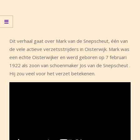
Dit verhaal gaat over Mark van de Snepscheut, één van
de vele actieve verzetsstrijders in Oisterwijk. Mark was
een echte Oisterwijker en werd geboren op 7 februari
1922 als zoon van schoenmaker Jos van de Snepscheut .
Hij zou veel voor het verzet betekenen.