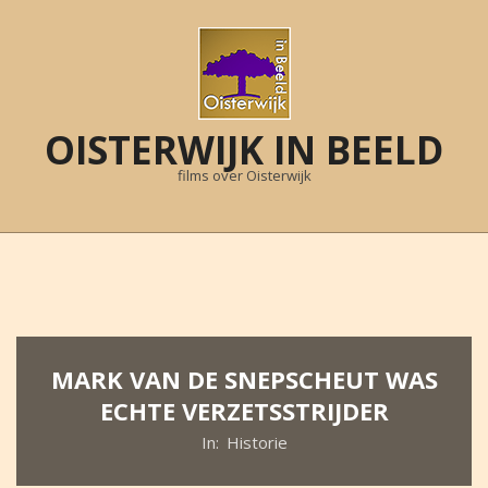
Skip
to
content
OISTERWIJK IN BEELD
films over Oisterwijk
Primary
Navigation
Menu
MARK VAN DE SNEPSCHEUT WAS
ECHTE VERZETSSTRIJDER
In:
Historie