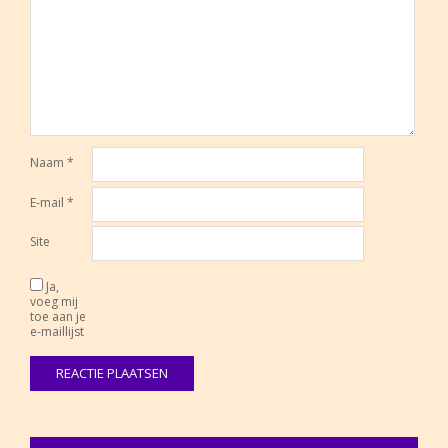
Naam
*
E-mail
*
Site
Ja,
voeg mij
toe aan je
e-maillijst