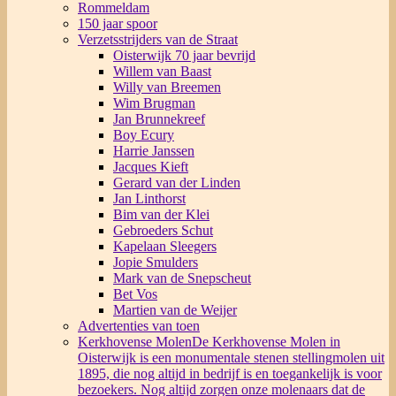
Rommeldam
150 jaar spoor
Verzetsstrijders van de Straat
Oisterwijk 70 jaar bevrijd
Willem van Baast
Willy van Breemen
Wim Brugman
Jan Brunnekreef
Boy Ecury
Harrie Janssen
Jacques Kieft
Gerard van der Linden
Jan Linthorst
Bim van der Klei
Gebroeders Schut
Kapelaan Sleegers
Jopie Smulders
Mark van de Snepscheut
Bet Vos
Martien van de Weijer
Advertenties van toen
Kerkhovense Molen
De Kerkhovense Molen in
Oisterwijk is een monumentale stenen stellingmolen uit
1895, die nog altijd in bedrijf is en toegankelijk is voor
bezoekers. Nog altijd zorgen onze molenaars dat de