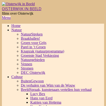
Skip
to
OISTERWIJK IN BEELD
content
films over Oisterwijk
Primary
Menu
Navigation
Home
Menu
Natuur
NatuurStreken
Braakballen!
Groen voor Grijs
Parel in ’t Groen
Knapzak (natuurprogramma)
Groenste Stad Verkiezing
Natuurgebieden
Vennen
Stromen
DEC Oisterwijk
Cultuur
BuitenGewoon
De verhalen van Wim van de Wouw
BeeldSpraak, kunstenaars vertellen hun verhaal
Lucy Bex
Hans van Eerd
Katrien van Hettema