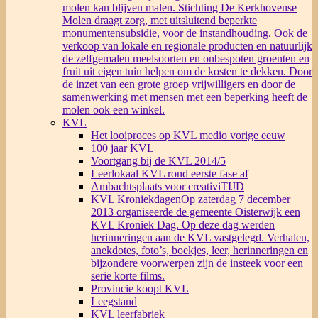
molen kan blijven malen. Stichting De Kerkhovense
Molen draagt zorg, met uitsluitend beperkte
monumentensubsidie, voor de instandhouding. Ook de
verkoop van lokale en regionale producten en natuurlijk
de zelfgemalen meelsoorten en onbespoten groenten en
fruit uit eigen tuin helpen om de kosten te dekken. Door
de inzet van een grote groep vrijwilligers en door de
samenwerking met mensen met een beperking heeft de
molen ook een winkel.
KVL
Het looiproces op KVL medio vorige eeuw
100 jaar KVL
Voortgang bij de KVL 2014/5
Leerlokaal KVL rond eerste fase af
Ambachtsplaats voor creativiTIJD
KVL Kroniekdagen
Op zaterdag 7 december
2013 organiseerde de gemeente Oisterwijk een
KVL Kroniek Dag. Op deze dag werden
herinneringen aan de KVL vastgelegd. Verhalen,
anekdotes, foto’s, boekjes, leer, herinneringen en
bijzondere voorwerpen zijn de insteek voor een
serie korte films.
Provincie koopt KVL
Leegstand
KVL leerfabriek