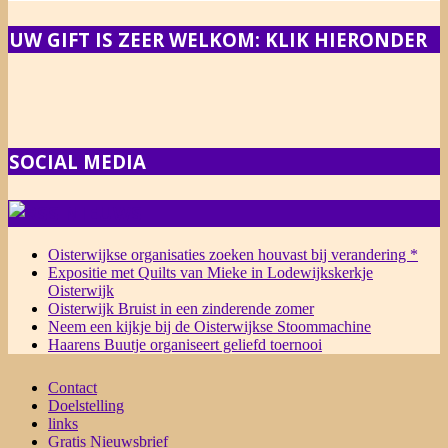
UW GIFT IS ZEER WELKOM: KLIK HIERONDER
SOCIAL MEDIA
NIEUWS
Oisterwijkse organisaties zoeken houvast bij verandering *
Expositie met Quilts van Mieke in Lodewijkskerkje
Oisterwijk
Oisterwijk Bruist in een zinderende zomer
Neem een kijkje bij de Oisterwijkse Stoommachine
Haarens Buutje organiseert geliefd toernooi
Contact
Doelstelling
links
Gratis Nieuwsbrief