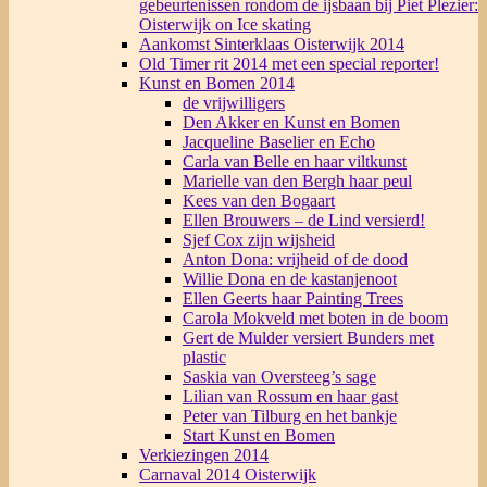
gebeurtenissen rondom de ijsbaan bij Piet Plezier:
Oisterwijk on Ice skating
Aankomst Sinterklaas Oisterwijk 2014
Old Timer rit 2014 met een special reporter!
Kunst en Bomen 2014
de vrijwilligers
Den Akker en Kunst en Bomen
Jacqueline Baselier en Echo
Carla van Belle en haar viltkunst
Marielle van den Bergh haar peul
Kees van den Bogaart
Ellen Brouwers – de Lind versierd!
Sjef Cox zijn wijsheid
Anton Dona: vrijheid of de dood
Willie Dona en de kastanjenoot
Ellen Geerts haar Painting Trees
Carola Mokveld met boten in de boom
Gert de Mulder versiert Bunders met
plastic
Saskia van Oversteeg’s sage
Lilian van Rossum en haar gast
Peter van Tilburg en het bankje
Start Kunst en Bomen
Verkiezingen 2014
Carnaval 2014 Oisterwijk