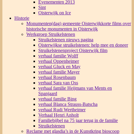
Evenementen 2013
Sint
Oisterwijk on Ice
Historie
Monumenten(dag) gemeente Oisterwijk
korte films over
historische monumenten in Oisterwijk
Werkgroep Struikelstenen
Struikelstenen nieuws pagina
Oisterwijkse struikelstenen: help mee en doneer
Struikelstenenproject Oisterwijk film
verhaal familie Wolff
verhaal Oppenheimer
verhaal Gluck en May
verhaal familie Mayer
verhaal Rosenbaum
verhaal Sara van Oss
verhaal familie Heijmans van Ments en
Spanjaard
verhaal familie Bing
verhaal Blanca Strauss-Batscha
verhaal Rudi Wertheimer
Verhaal Henri Anholt
Familiebijbel na 75 jaar terug in de familie
Struikelstenen
Reclame met glasdia’s in de Kunstkring bioscoop