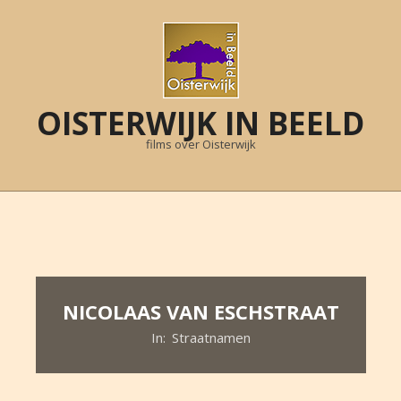
Skip
to
content
OISTERWIJK IN BEELD
films over Oisterwijk
Primary
Navigation
Menu
NICOLAAS VAN ESCHSTRAAT
In:
Straatnamen