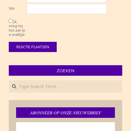
Site
Ja,
voeg mij
toe aan je
e-maillijst
ZOEKEN
Search
ABONNEER OP ONZE NIEUWSBRIEF