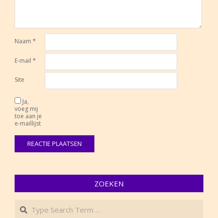
Naam
*
E-mail
*
Site
Ja,
voeg mij
toe aan je
e-maillijst
ZOEKEN
Search