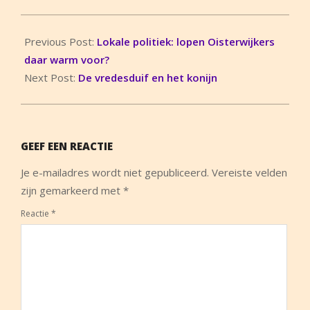
2018-
01-
Previous Post:
Lokale politiek: lopen Oisterwijkers
15
daar warm voor?
Next Post:
De vredesduif en het konijn
GEEF EEN REACTIE
Je e-mailadres wordt niet gepubliceerd.
Vereiste velden
zijn gemarkeerd met
*
Reactie
*