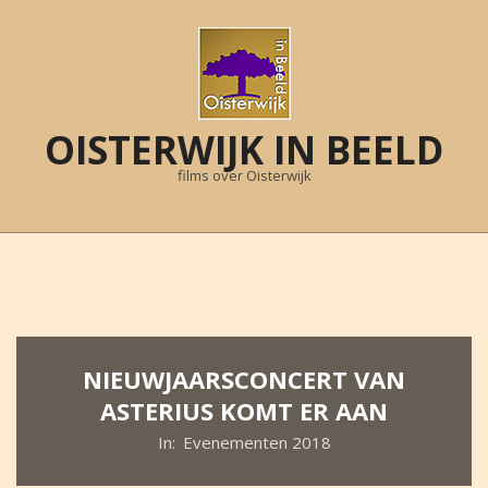
Skip
to
content
OISTERWIJK IN BEELD
films over Oisterwijk
Primary
Navigation
Menu
NIEUWJAARSCONCERT VAN
ASTERIUS KOMT ER AAN
In:
Evenementen 2018