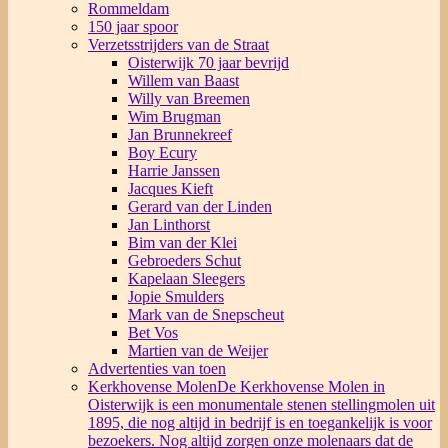
Rommeldam
150 jaar spoor
Verzetsstrijders van de Straat
Oisterwijk 70 jaar bevrijd
Willem van Baast
Willy van Breemen
Wim Brugman
Jan Brunnekreef
Boy Ecury
Harrie Janssen
Jacques Kieft
Gerard van der Linden
Jan Linthorst
Bim van der Klei
Gebroeders Schut
Kapelaan Sleegers
Jopie Smulders
Mark van de Snepscheut
Bet Vos
Martien van de Weijer
Advertenties van toen
Kerkhovense Molen
De Kerkhovense Molen in
Oisterwijk is een monumentale stenen stellingmolen uit
1895, die nog altijd in bedrijf is en toegankelijk is voor
bezoekers. Nog altijd zorgen onze molenaars dat de