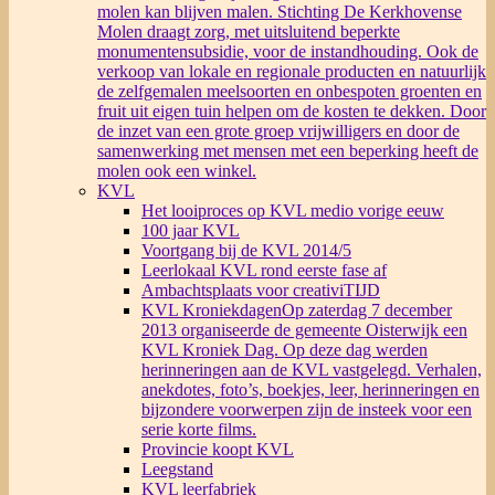
molen kan blijven malen. Stichting De Kerkhovense
Molen draagt zorg, met uitsluitend beperkte
monumentensubsidie, voor de instandhouding. Ook de
verkoop van lokale en regionale producten en natuurlijk
de zelfgemalen meelsoorten en onbespoten groenten en
fruit uit eigen tuin helpen om de kosten te dekken. Door
de inzet van een grote groep vrijwilligers en door de
samenwerking met mensen met een beperking heeft de
molen ook een winkel.
KVL
Het looiproces op KVL medio vorige eeuw
100 jaar KVL
Voortgang bij de KVL 2014/5
Leerlokaal KVL rond eerste fase af
Ambachtsplaats voor creativiTIJD
KVL Kroniekdagen
Op zaterdag 7 december
2013 organiseerde de gemeente Oisterwijk een
KVL Kroniek Dag. Op deze dag werden
herinneringen aan de KVL vastgelegd. Verhalen,
anekdotes, foto’s, boekjes, leer, herinneringen en
bijzondere voorwerpen zijn de insteek voor een
serie korte films.
Provincie koopt KVL
Leegstand
KVL leerfabriek