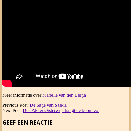
Meer informatie over
Marielle van den Bergh
2014-
Previous Post:
De Sage van Saskia
04-
Next Post:
Den Akker Oisterwijk hangt de boom vol
28
GEEF EEN REACTIE