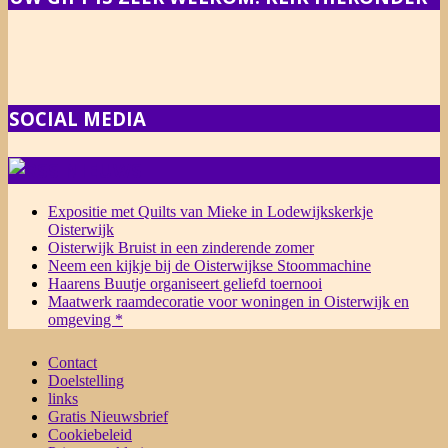
SOCIAL MEDIA
NIEUWS
Expositie met Quilts van Mieke in Lodewijkskerkje
Oisterwijk
Oisterwijk Bruist in een zinderende zomer
Neem een kijkje bij de Oisterwijkse Stoommachine
Haarens Buutje organiseert geliefd toernooi
Maatwerk raamdecoratie voor woningen in Oisterwijk en
omgeving *
Contact
Doelstelling
links
Gratis Nieuwsbrief
Cookiebeleid