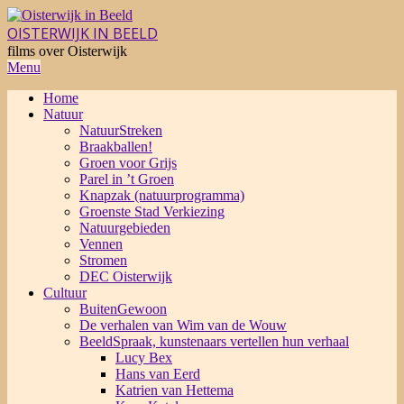
Skip
to
OISTERWIJK IN BEELD
content
films over Oisterwijk
Primary
Menu
Navigation
Home
Menu
Natuur
NatuurStreken
Braakballen!
Groen voor Grijs
Parel in ’t Groen
Knapzak (natuurprogramma)
Groenste Stad Verkiezing
Natuurgebieden
Vennen
Stromen
DEC Oisterwijk
Cultuur
BuitenGewoon
De verhalen van Wim van de Wouw
BeeldSpraak, kunstenaars vertellen hun verhaal
Lucy Bex
Hans van Eerd
Katrien van Hettema