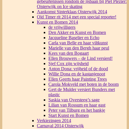
gebeurtenissen rondom de ijsbaan bij Piet Plezier:
Oisterwijk on Ice skating
Aankomst Sinterklaas Oisterwijk 2014
Old Timer rit 2014 met een special reporter!
Kunst en Bomen 2014
de vrijwilligers
Den Akker en Kunst en Bomen
Jacqueline Baselier en Echo
Carla van Belle en haar viltkunst
Marielle van den Bergh haar peul
Kees van den Bogaart
Ellen Brouwers – de Lind versierd!
Sjef Cox zijn wijsheid
Anton Dona: vrijheid of de dood
Willie Dona en de kastanjenoot
Ellen Geerts haar Painting Trees
Carola Mokveld met boten in de boom
Gert de Mulder versiert Bunders met
plastic
Saskia van Oversteeg’s sage
Lilian van Rossum en haar gast
Peter van Tilburg en het bankje
Start Kunst en Bomen
Verkiezingen 2014
Carnaval 2014 Oisterwijk