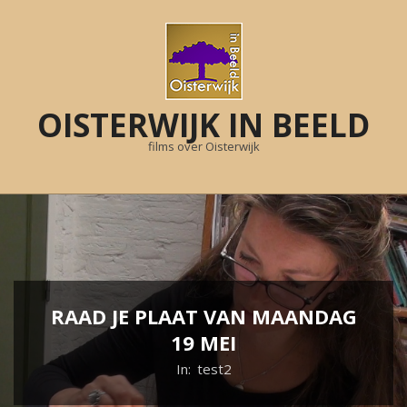
Skip
to
content
OISTERWIJK IN BEELD
films over Oisterwijk
Primary
Navigation
Menu
RAAD JE PLAAT VAN MAANDAG
19 MEI
In:
test2