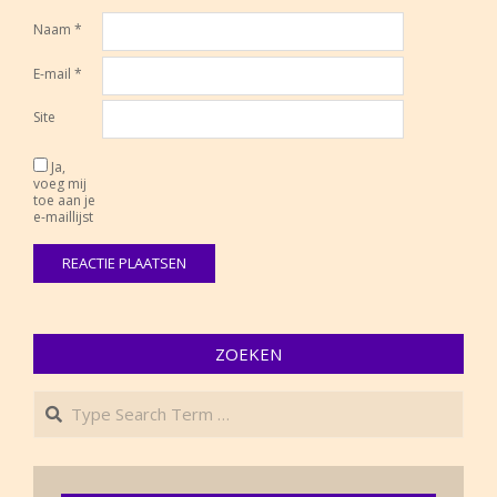
Naam
*
E-mail
*
Site
Ja,
voeg mij
toe aan je
e-maillijst
ZOEKEN
Search