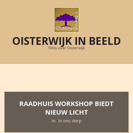
Skip
to
content
OISTERWIJK IN BEELD
films over Oisterwijk
Primary
Navigation
Menu
RAADHUIS WORKSHOP BIEDT
NIEUW LICHT
In:
In ons dorp