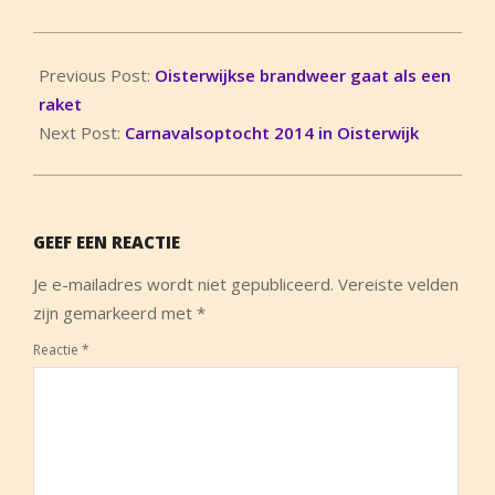
2014-
02-
Previous Post:
Oisterwijkse brandweer gaat als een
26
raket
Next Post:
Carnavalsoptocht 2014 in Oisterwijk
GEEF EEN REACTIE
Je e-mailadres wordt niet gepubliceerd.
Vereiste velden
zijn gemarkeerd met
*
Reactie
*