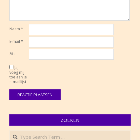
Naam
*
E-mail
*
Site
Ja,
voeg mij
toe aan je
e-maillijst
ZOEKEN
Search