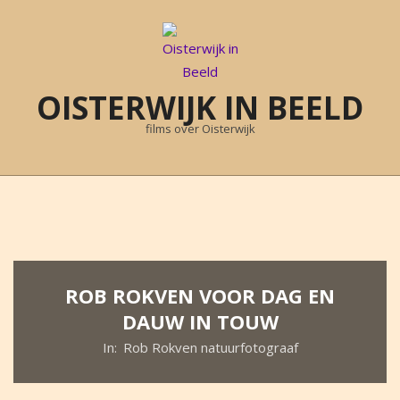
Skip
to
content
OISTERWIJK IN BEELD
films over Oisterwijk
Primary
Navigation
Menu
ROB ROKVEN VOOR DAG EN
DAUW IN TOUW
In:
Rob Rokven natuurfotograaf