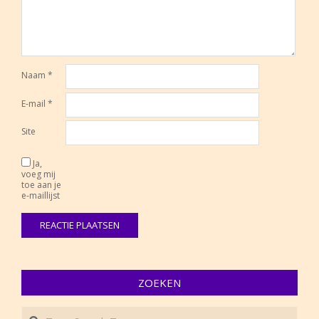
Naam
*
E-mail
*
Site
Ja,
voeg mij
toe aan je
e-maillijst
ZOEKEN
Search