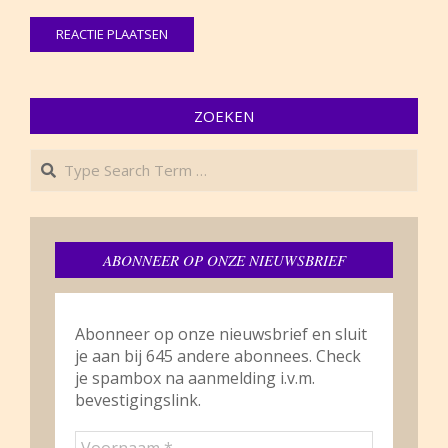
ZOEKEN
Search
ABONNEER OP ONZE NIEUWSBRIEF
Abonneer op onze nieuwsbrief en sluit
je aan bij 645 andere abonnees. Check
je spambox na aanmelding i.v.m.
bevestigingslink.