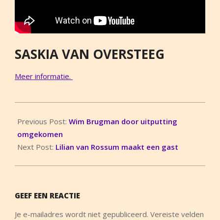
SASKIA VAN OVERSTEEG
Meer informatie.
2014-
04-
Previous Post:
Wim Brugman door uitputting
16
omgekomen
Next Post:
Lilian van Rossum maakt een gast
GEEF EEN REACTIE
Je e-mailadres wordt niet gepubliceerd.
Vereiste velden