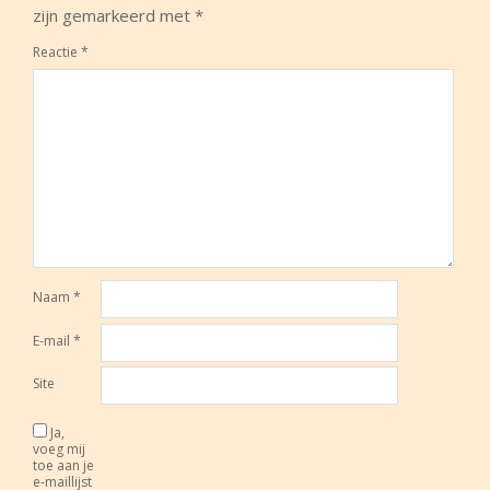
zijn gemarkeerd met
*
Reactie
*
Naam
*
E-mail
*
Site
Ja,
voeg mij
toe aan je
e-maillijst