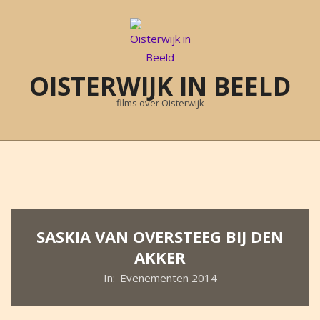
Skip
to
content
OISTERWIJK IN BEELD
films over Oisterwijk
Primary
Navigation
Menu
SASKIA VAN OVERSTEEG BIJ DEN
AKKER
In:
Evenementen 2014