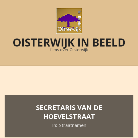
Skip
to
content
OISTERWIJK IN BEELD
films over Oisterwijk
Primary
Navigation
Menu
SECRETARIS VAN DE
HOEVELSTRAAT
In:
Straatnamen