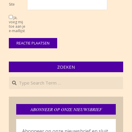
Site
Ja,
voeg mij
toe aan je
e-maillijst
ZOEKEN
Search
ABONNEER OP ONZE NIEUWSBRIEF
Abonneer op onze nieuwsbrief en sluit