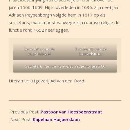
jaren 1566-1609. Hij is overleden in 1636. Zijn neef Jan
Adriaen Peynenborgh volgde hem in 1617 op als
secretaris, maar moest vanwege zijn roomse religie de
functie rond 1652 neerleggen.
Secretaris van de
Secretaris van de
Hoevelstraat
Hoevelstraat
Secretaris van de Hoevelstraat anno jaren 80
Literatuur: uitgeverij Ad van den Oord
2025-
02-
Previous Post:
Pastoor van Heesbeenstraat
01
Next Post:
Kapelaan Huijberslaan