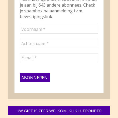
je aan bij 643 andere abonnees. Check
je spambox na aanmelding i.v.m.
bevestigingslink.
UW GIFT IS ZEER WELKOM: KLIK HIERONDER