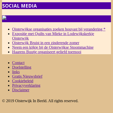
SOCIAL MEDIA
NIEUWS
Oisterwijkse organisaties zoeken houvast bij verandering *
Expositie met Quilts van Mieke in Lodewijkskerkje
Oisterwijk
Oisterwijk Bruist in een zinderende zomer
Neem een kijkje bij de Oisterwijkse Stoommachine
Haarens Buutje organiseert geliefd toernooi
Contact
Doelstelling
links
Gratis Nieuwsbrief
Cookiebeleid
Privacyverklaring
Disclaimer
© 2019 Oisterwijk In Beeld. All rights reserved.