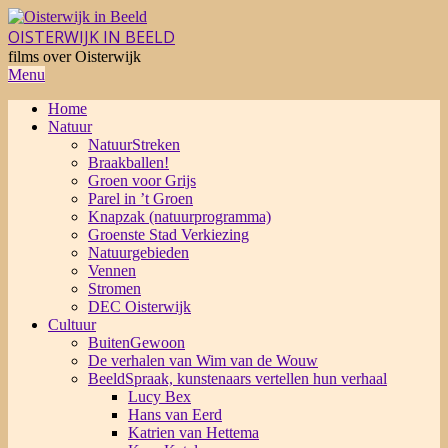
Skip
to
OISTERWIJK IN BEELD
content
films over Oisterwijk
Primary
Menu
Navigation
Home
Menu
Natuur
NatuurStreken
Braakballen!
Groen voor Grijs
Parel in ’t Groen
Knapzak (natuurprogramma)
Groenste Stad Verkiezing
Natuurgebieden
Vennen
Stromen
DEC Oisterwijk
Cultuur
BuitenGewoon
De verhalen van Wim van de Wouw
BeeldSpraak, kunstenaars vertellen hun verhaal
Lucy Bex
Hans van Eerd
Katrien van Hettema