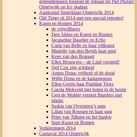
gebeurtenissen rondom de ijsbaan bij Piet Plezier:
Oisterwijk on Ice skating
Aankomst Sinterklaas Oisterwijk 2014
Old Timer rit 2014 met een special reporter!
Kunst en Bomen 2014
de vrijwilligers
Den Akker en Kunst en Bomen
Jacqueline Baselier en Echo
Carla van Belle en haar viltkunst
Marielle van den Bergh haar peul
Kees van den Bogaart
Ellen Brouwers – de Lind versierd!
Sjef Cox zijn wijsheid
Anton Dona: vrijheid of de dood
Willie Dona en de kastanjenoot
Ellen Geerts haar Painting Trees
Carola Mokveld met boten in de boom
Gert de Mulder versiert Bunders met
plastic
Saskia van Oversteeg’s sage
Lilian van Rossum en haar gast
Peter van Tilburg en het bankje
Start Kunst en Bomen
Verkiezingen 2014
Carnaval 2014 Oisterwijk