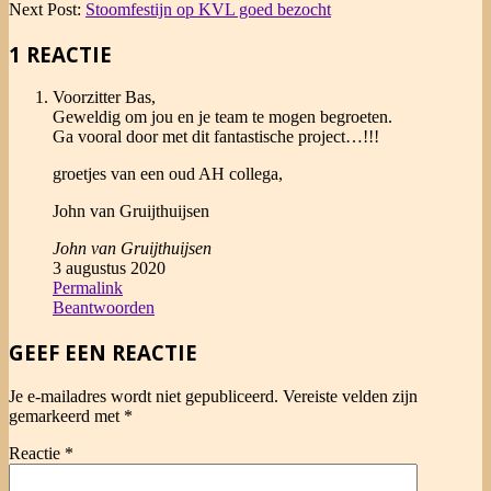
09-
Next Post:
Stoomfestijn op KVL goed bezocht
14
1 REACTIE
Voorzitter Bas,
Geweldig om jou en je team te mogen begroeten.
Ga vooral door met dit fantastische project…!!!
groetjes van een oud AH collega,
John van Gruijthuijsen
John van Gruijthuijsen
3 augustus 2020
Permalink
Beantwoorden
GEEF EEN REACTIE
Je e-mailadres wordt niet gepubliceerd.
Vereiste velden zijn
gemarkeerd met
*
Reactie
*