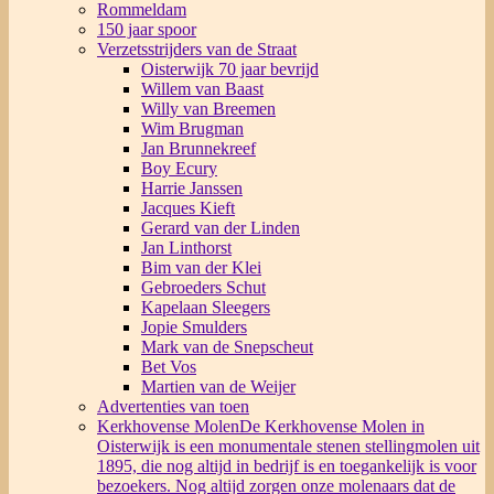
Rommeldam
150 jaar spoor
Verzetsstrijders van de Straat
Oisterwijk 70 jaar bevrijd
Willem van Baast
Willy van Breemen
Wim Brugman
Jan Brunnekreef
Boy Ecury
Harrie Janssen
Jacques Kieft
Gerard van der Linden
Jan Linthorst
Bim van der Klei
Gebroeders Schut
Kapelaan Sleegers
Jopie Smulders
Mark van de Snepscheut
Bet Vos
Martien van de Weijer
Advertenties van toen
Kerkhovense Molen
De Kerkhovense Molen in
Oisterwijk is een monumentale stenen stellingmolen uit
1895, die nog altijd in bedrijf is en toegankelijk is voor
bezoekers. Nog altijd zorgen onze molenaars dat de