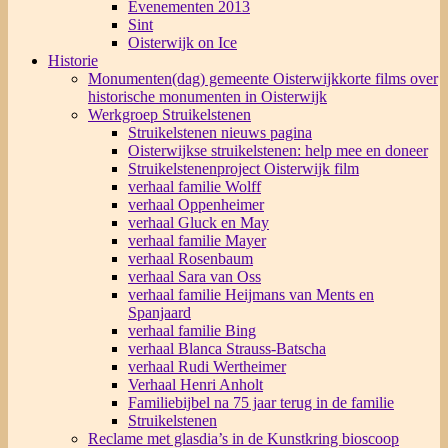
Evenementen 2013
Sint
Oisterwijk on Ice
Historie
Monumenten(dag) gemeente Oisterwijk
korte films over
historische monumenten in Oisterwijk
Werkgroep Struikelstenen
Struikelstenen nieuws pagina
Oisterwijkse struikelstenen: help mee en doneer
Struikelstenenproject Oisterwijk film
verhaal familie Wolff
verhaal Oppenheimer
verhaal Gluck en May
verhaal familie Mayer
verhaal Rosenbaum
verhaal Sara van Oss
verhaal familie Heijmans van Ments en
Spanjaard
verhaal familie Bing
verhaal Blanca Strauss-Batscha
verhaal Rudi Wertheimer
Verhaal Henri Anholt
Familiebijbel na 75 jaar terug in de familie
Struikelstenen
Reclame met glasdia’s in de Kunstkring bioscoop