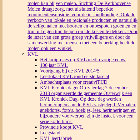
molen kan blijven malen. Stichting De Kerkhovense
Molen draagt zorg, met uitsluitend beperkte
monumentensubsidie, voor de instandhouding. Ook de
verkoop van lokale en regionale producten en natuurlijk
de zelfgemalen meelsoorten en onbespoten groenten en
fruit uit eigen tuin helpen om de kosten te dekken. Door
de inzet van een grote groep vrijwilligers en door de
samenwerking met mensen met een beperking heeft de
molen ook een winkel.
KVL
Het looiproces op KVL medio vorige eeuw
100 jaar KVL
Voortgang bij de KVL 2014/5
Leerlokaal KVL rond eerste fase af
Ambachtsplaats voor creativiTIJD
KVL Kroniekdagen
Op zaterdag 7 december
2013 organiseerde de gemeente Oisterwijk een
KVL Kroniek Dag. Op deze dag werden
herinneringen aan de KVL vastgelegd. Verhalen,
anekdotes, foto’s, boekjes, leer, herinneringen en
bijzondere voorwerpen zijn de insteek voor een
serie korte films.
Provincie koopt KVL
Leegstand
KVL leerfabriek