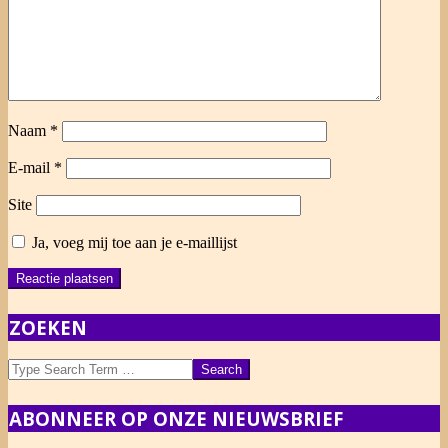
Naam
*
E-mail
*
Site
Ja, voeg mij toe aan je e-maillijst
ZOEKEN
Search
ABONNEER OP ONZE NIEUWSBRIEF