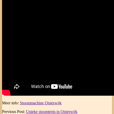
Meer info:
Stoommachine Oisterwijk
2015-
Previous Post:
Unieke stoomtrein in Oisterwijk