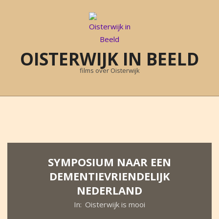
Skip
to
content
OISTERWIJK IN BEELD
films over Oisterwijk
Primary
Navigation
Menu
SYMPOSIUM NAAR EEN
DEMENTIEVRIENDELIJK
NEDERLAND
In:
Oisterwijk is mooi