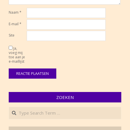
Naam
*
E-mail
*
Site
Ja,
voeg mij
toe aan je
e-maillijst
ZOEKEN
Search