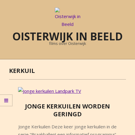
Skip
to
content
OISTERWIJK IN BEELD
films over Oisterwijk
Primary
Navigation
KERKUIL
Menu
JONGE KERKUILEN WORDEN
GERINGD
2014-
Jonge Kerkuilen Deze keer jonge kerkuilen in de
04-
serie “Braakballen! een informatief programma”.