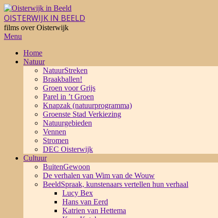
Skip
to
OISTERWIJK IN BEELD
content
films over Oisterwijk
Primary
Menu
Navigation
Home
Menu
Natuur
NatuurStreken
Braakballen!
Groen voor Grijs
Parel in ’t Groen
Knapzak (natuurprogramma)
Groenste Stad Verkiezing
Natuurgebieden
Vennen
Stromen
DEC Oisterwijk
Cultuur
BuitenGewoon
De verhalen van Wim van de Wouw
BeeldSpraak, kunstenaars vertellen hun verhaal
Lucy Bex
Hans van Eerd
Katrien van Hettema