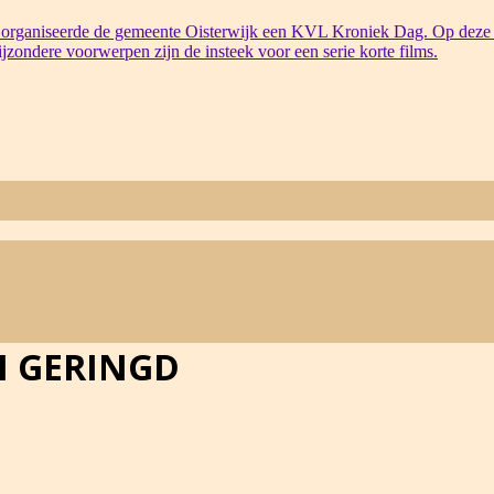
organiseerde de gemeente Oisterwijk een KVL Kroniek Dag. Op deze 
bijzondere voorwerpen zijn de insteek voor een serie korte films.
N GERINGD