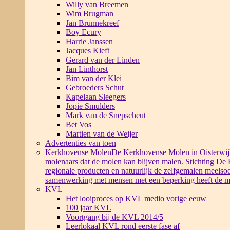
Willy van Breemen
Wim Brugman
Jan Brunnekreef
Boy Ecury
Harrie Janssen
Jacques Kieft
Gerard van der Linden
Jan Linthorst
Bim van der Klei
Gebroeders Schut
Kapelaan Sleegers
Jopie Smulders
Mark van de Snepscheut
Bet Vos
Martien van de Weijer
Advertenties van toen
Kerkhovense Molen
De Kerkhovense Molen in Oisterwijk i
molenaars dat de molen kan blijven malen. Stichting De
regionale producten en natuurlijk de zelfgemalen meelsoo
samenwerking met mensen met een beperking heeft de m
KVL
Het looiproces op KVL medio vorige eeuw
100 jaar KVL
Voortgang bij de KVL 2014/5
Leerlokaal KVL rond eerste fase af