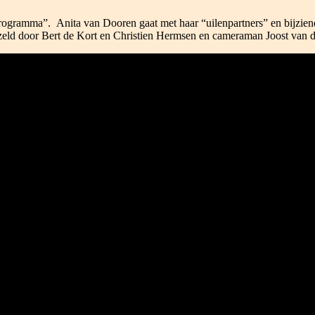
f programma”. Anita van Dooren gaat met haar “uilenpartners” en bijzi
ezeld door Bert de Kort en Christien Hermsen en cameraman Joost van d