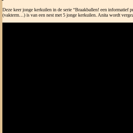
Deze keer jonge kerkuilen in de serie “Braakballen! een informatie
(vakterm…) is van een nest met 5 jonge kerkuilen. Anita wordt verg