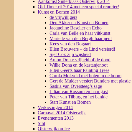
Aankomst Sinterklaas Oisterwijk 2014
Old Timer rit 2014 met een special reporter!
Kunst en Bomen 2014
de vrijwilligers
Den Akker en Kunst en Bomen
Jacqueline Baselier en Echo
Carla van Belle en haar viltkunst
Marielle van den Bergh haar peul
Kees van den Bogaart
Ellen Brouwers – de Lind versierd!
Sjef Cox zijn wijsheid
Anton Dona: vrijheid of de dood
Willie Dona en de kastanjenoot
Ellen Geerts haar Painting Trees
Carola Mokveld met boten in de boom
Gert de Mulder versiert Bunders met plastic
Saskia van Oversteeg’s sage
Lilian van Rossum en haar gast
Peter van Tilburg en het bankje
Start Kunst en Bomen
Verkiezingen 2014
Carnaval 2014 Oisterwijk
Evenementen 2013
Sint
Oisterwijk on Ice