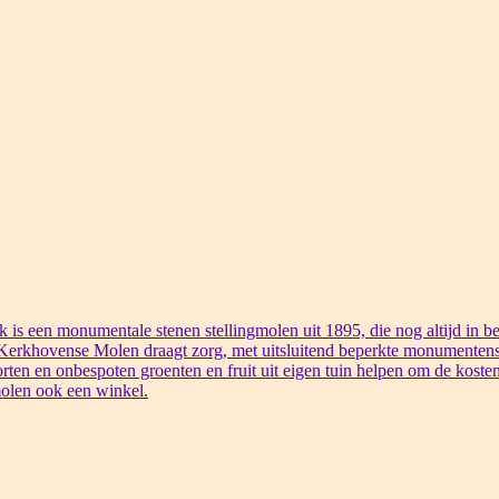
s een monumentale stenen stellingmolen uit 1895, die nog altijd in bed
 Kerkhovense Molen draagt zorg, met uitsluitend beperkte monumentens
rten en onbespoten groenten en fruit uit eigen tuin helpen om de kosten
olen ook een winkel.