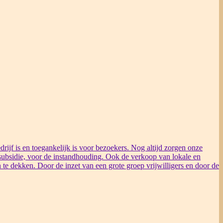
rijf is en toegankelijk is voor bezoekers. Nog altijd zorgen onze
ubsidie, voor de instandhouding. Ook de verkoop van lokale en
 te dekken. Door de inzet van een grote groep vrijwilligers en door de