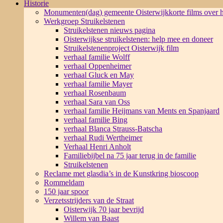
Historie
Monumenten(dag) gemeente Oisterwijk
korte films over
Werkgroep Struikelstenen
Struikelstenen nieuws pagina
Oisterwijkse struikelstenen: help mee en doneer
Struikelstenenproject Oisterwijk film
verhaal familie Wolff
verhaal Oppenheimer
verhaal Gluck en May
verhaal familie Mayer
verhaal Rosenbaum
verhaal Sara van Oss
verhaal familie Heijmans van Ments en Spanjaard
verhaal familie Bing
verhaal Blanca Strauss-Batscha
verhaal Rudi Wertheimer
Verhaal Henri Anholt
Familiebijbel na 75 jaar terug in de familie
Struikelstenen
Reclame met glasdia’s in de Kunstkring bioscoop
Rommeldam
150 jaar spoor
Verzetsstrijders van de Straat
Oisterwijk 70 jaar bevrijd
Willem van Baast