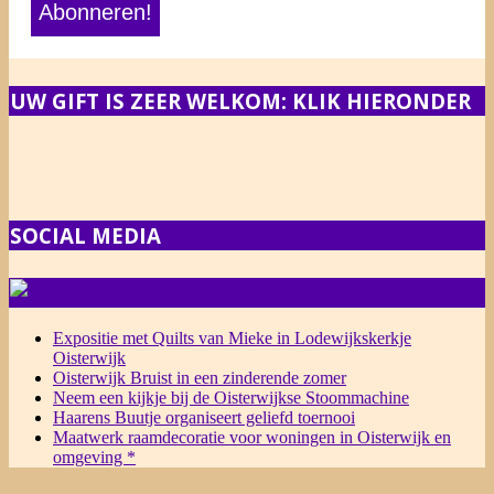
UW GIFT IS ZEER WELKOM: KLIK HIERONDER
SOCIAL MEDIA
NIEUWS
Expositie met Quilts van Mieke in Lodewijkskerkje
Oisterwijk
Oisterwijk Bruist in een zinderende zomer
Neem een kijkje bij de Oisterwijkse Stoommachine
Haarens Buutje organiseert geliefd toernooi
Maatwerk raamdecoratie voor woningen in Oisterwijk en
omgeving *