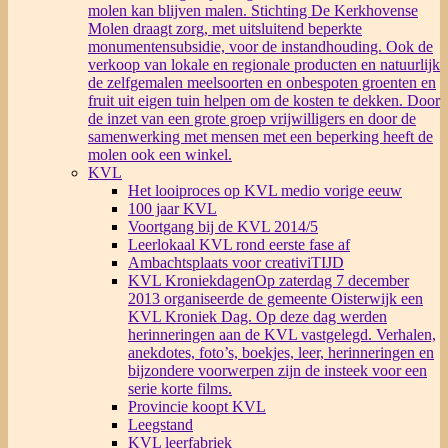
molen kan blijven malen. Stichting De Kerkhovense
Molen draagt zorg, met uitsluitend beperkte
monumentensubsidie, voor de instandhouding. Ook de
verkoop van lokale en regionale producten en natuurlijk
de zelfgemalen meelsoorten en onbespoten groenten en
fruit uit eigen tuin helpen om de kosten te dekken. Door
de inzet van een grote groep vrijwilligers en door de
samenwerking met mensen met een beperking heeft de
molen ook een winkel.
KVL
Het looiproces op KVL medio vorige eeuw
100 jaar KVL
Voortgang bij de KVL 2014/5
Leerlokaal KVL rond eerste fase af
Ambachtsplaats voor creativiTIJD
KVL Kroniekdagen
Op zaterdag 7 december
2013 organiseerde de gemeente Oisterwijk een
KVL Kroniek Dag. Op deze dag werden
herinneringen aan de KVL vastgelegd. Verhalen,
anekdotes, foto’s, boekjes, leer, herinneringen en
bijzondere voorwerpen zijn de insteek voor een
serie korte films.
Provincie koopt KVL
Leegstand
KVL leerfabriek