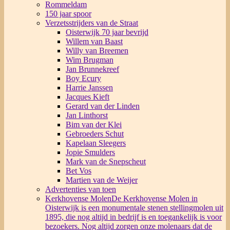
Rommeldam
150 jaar spoor
Verzetsstrijders van de Straat
Oisterwijk 70 jaar bevrijd
Willem van Baast
Willy van Breemen
Wim Brugman
Jan Brunnekreef
Boy Ecury
Harrie Janssen
Jacques Kieft
Gerard van der Linden
Jan Linthorst
Bim van der Klei
Gebroeders Schut
Kapelaan Sleegers
Jopie Smulders
Mark van de Snepscheut
Bet Vos
Martien van de Weijer
Advertenties van toen
Kerkhovense Molen
De Kerkhovense Molen in
Oisterwijk is een monumentale stenen stellingmolen uit
1895, die nog altijd in bedrijf is en toegankelijk is voor
bezoekers. Nog altijd zorgen onze molenaars dat de