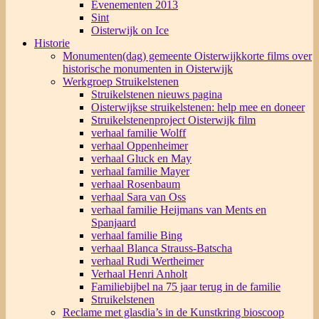
Evenementen 2013
Sint
Oisterwijk on Ice
Historie
Monumenten(dag) gemeente Oisterwijk
korte films over
historische monumenten in Oisterwijk
Werkgroep Struikelstenen
Struikelstenen nieuws pagina
Oisterwijkse struikelstenen: help mee en doneer
Struikelstenenproject Oisterwijk film
verhaal familie Wolff
verhaal Oppenheimer
verhaal Gluck en May
verhaal familie Mayer
verhaal Rosenbaum
verhaal Sara van Oss
verhaal familie Heijmans van Ments en
Spanjaard
verhaal familie Bing
verhaal Blanca Strauss-Batscha
verhaal Rudi Wertheimer
Verhaal Henri Anholt
Familiebijbel na 75 jaar terug in de familie
Struikelstenen
Reclame met glasdia’s in de Kunstkring bioscoop