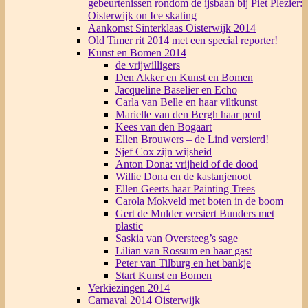
gebeurtenissen rondom de ijsbaan bij Piet Plezier:
Oisterwijk on Ice skating
Aankomst Sinterklaas Oisterwijk 2014
Old Timer rit 2014 met een special reporter!
Kunst en Bomen 2014
de vrijwilligers
Den Akker en Kunst en Bomen
Jacqueline Baselier en Echo
Carla van Belle en haar viltkunst
Marielle van den Bergh haar peul
Kees van den Bogaart
Ellen Brouwers – de Lind versierd!
Sjef Cox zijn wijsheid
Anton Dona: vrijheid of de dood
Willie Dona en de kastanjenoot
Ellen Geerts haar Painting Trees
Carola Mokveld met boten in de boom
Gert de Mulder versiert Bunders met
plastic
Saskia van Oversteeg’s sage
Lilian van Rossum en haar gast
Peter van Tilburg en het bankje
Start Kunst en Bomen
Verkiezingen 2014
Carnaval 2014 Oisterwijk