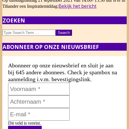
Op dinsdagmiddag 21 september 2021 van 14.00- 15.30 uur is er in
08-
Bekijk het bericht
Tiliander een Inspiratiemiddag:
07
ZOEKEN
Search
ABONNEER OP ONZE NIEUWSBRIEF
Abonneer op onze nieuwsbrief en sluit je aan
bij 645 andere abonnees. Check je spambox na
aanmelding i.v.m. bevestigingslink.
Dit veld is vereist.