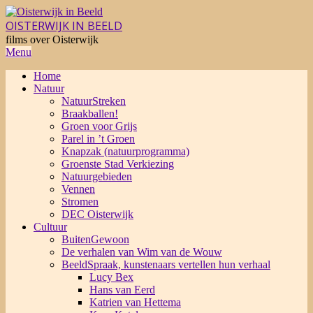
Skip
to
OISTERWIJK IN BEELD
content
films over Oisterwijk
Primary
Menu
Navigation
Home
Menu
Natuur
NatuurStreken
Braakballen!
Groen voor Grijs
Parel in ’t Groen
Knapzak (natuurprogramma)
Groenste Stad Verkiezing
Natuurgebieden
Vennen
Stromen
DEC Oisterwijk
Cultuur
BuitenGewoon
De verhalen van Wim van de Wouw
BeeldSpraak, kunstenaars vertellen hun verhaal
Lucy Bex
Hans van Eerd
Katrien van Hettema