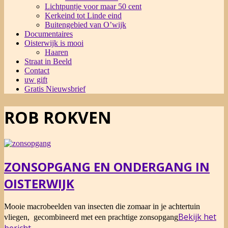
Lichtpuntje voor maar 50 cent
Kerkeind tot Linde eind
Buitengebied van O’wijk
Documentaires
Oisterwijk is mooi
Haaren
Straat in Beeld
Contact
uw gift
Gratis Nieuwsbrief
ROB ROKVEN
ZONSOPGANG EN ONDERGANG IN
OISTERWIJK
2016-
Mooie macrobeelden van insecten die zomaar in je achtertuin
09-
Bekijk het
vliegen, gecombineerd met een prachtige zonsopgang
27