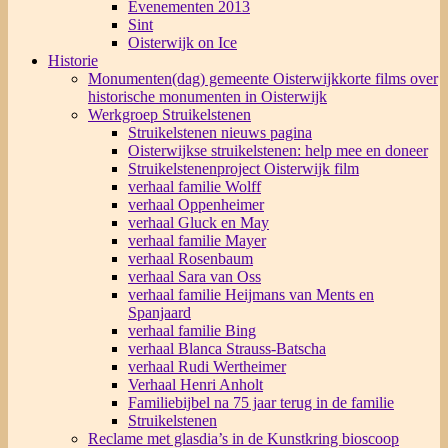
Evenementen 2013
Sint
Oisterwijk on Ice
Historie
Monumenten(dag) gemeente Oisterwijk
korte films over
historische monumenten in Oisterwijk
Werkgroep Struikelstenen
Struikelstenen nieuws pagina
Oisterwijkse struikelstenen: help mee en doneer
Struikelstenenproject Oisterwijk film
verhaal familie Wolff
verhaal Oppenheimer
verhaal Gluck en May
verhaal familie Mayer
verhaal Rosenbaum
verhaal Sara van Oss
verhaal familie Heijmans van Ments en
Spanjaard
verhaal familie Bing
verhaal Blanca Strauss-Batscha
verhaal Rudi Wertheimer
Verhaal Henri Anholt
Familiebijbel na 75 jaar terug in de familie
Struikelstenen
Reclame met glasdia’s in de Kunstkring bioscoop