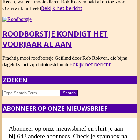
2014-
Reeën, wat een mooie dieren Rob Rokven pakt af en toe voor
04-
Bekijk het bericht
Oisterwijk in Beeld
06
ROODBORSTJE KONDIGT HET
VOORJAAR AL AAN
2014-
Prachtig mooi roodborstje Gefilmd door Rob Rokven, die bijna
02-
Bekijk het bericht
dagelijks met zijn fototoestel in de
23
ZOEKEN
Search
ABONNEER OP ONZE NIEUWSBRIEF
Abonneer op onze nieuwsbrief en sluit je aan
bij 643 andere abonnees. Check je spambox na