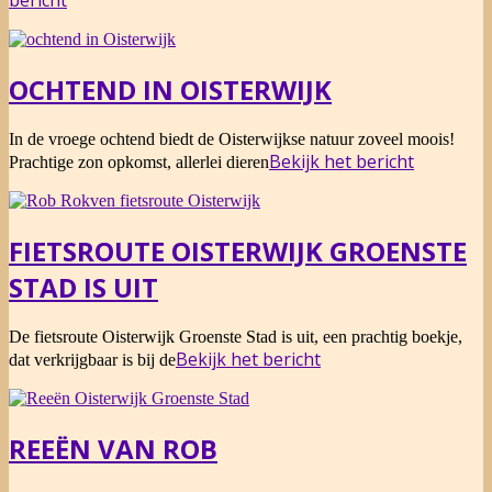
bericht
OCHTEND IN OISTERWIJK
2015-
In de vroege ochtend biedt de Oisterwijkse natuur zoveel moois!
08-
Bekijk het bericht
Prachtige zon opkomst, allerlei dieren
10
FIETSROUTE OISTERWIJK GROENSTE
STAD IS UIT
2014-
De fietsroute Oisterwijk Groenste Stad is uit, een prachtig boekje,
07-
Bekijk het bericht
dat verkrijgbaar is bij de
11
REEËN VAN ROB