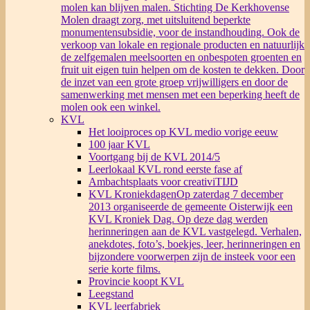
molen kan blijven malen. Stichting De Kerkhovense
Molen draagt zorg, met uitsluitend beperkte
monumentensubsidie, voor de instandhouding. Ook de
verkoop van lokale en regionale producten en natuurlijk
de zelfgemalen meelsoorten en onbespoten groenten en
fruit uit eigen tuin helpen om de kosten te dekken. Door
de inzet van een grote groep vrijwilligers en door de
samenwerking met mensen met een beperking heeft de
molen ook een winkel.
KVL
Het looiproces op KVL medio vorige eeuw
100 jaar KVL
Voortgang bij de KVL 2014/5
Leerlokaal KVL rond eerste fase af
Ambachtsplaats voor creativiTIJD
KVL Kroniekdagen
Op zaterdag 7 december
2013 organiseerde de gemeente Oisterwijk een
KVL Kroniek Dag. Op deze dag werden
herinneringen aan de KVL vastgelegd. Verhalen,
anekdotes, foto’s, boekjes, leer, herinneringen en
bijzondere voorwerpen zijn de insteek voor een
serie korte films.
Provincie koopt KVL
Leegstand
KVL leerfabriek