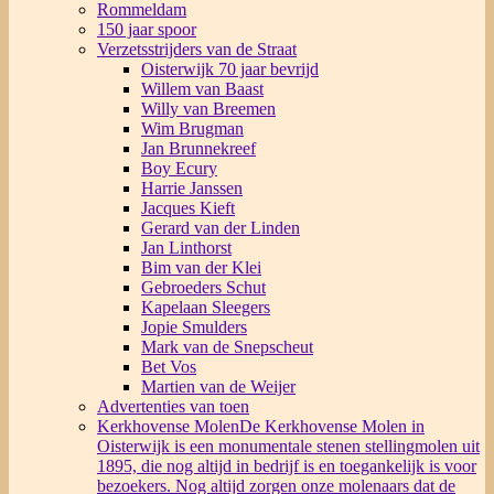
Rommeldam
150 jaar spoor
Verzetsstrijders van de Straat
Oisterwijk 70 jaar bevrijd
Willem van Baast
Willy van Breemen
Wim Brugman
Jan Brunnekreef
Boy Ecury
Harrie Janssen
Jacques Kieft
Gerard van der Linden
Jan Linthorst
Bim van der Klei
Gebroeders Schut
Kapelaan Sleegers
Jopie Smulders
Mark van de Snepscheut
Bet Vos
Martien van de Weijer
Advertenties van toen
Kerkhovense Molen
De Kerkhovense Molen in
Oisterwijk is een monumentale stenen stellingmolen uit
1895, die nog altijd in bedrijf is en toegankelijk is voor
bezoekers. Nog altijd zorgen onze molenaars dat de