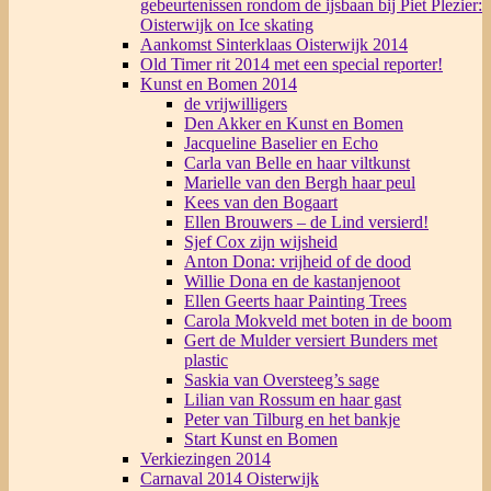
gebeurtenissen rondom de ijsbaan bij Piet Plezier:
Oisterwijk on Ice skating
Aankomst Sinterklaas Oisterwijk 2014
Old Timer rit 2014 met een special reporter!
Kunst en Bomen 2014
de vrijwilligers
Den Akker en Kunst en Bomen
Jacqueline Baselier en Echo
Carla van Belle en haar viltkunst
Marielle van den Bergh haar peul
Kees van den Bogaart
Ellen Brouwers – de Lind versierd!
Sjef Cox zijn wijsheid
Anton Dona: vrijheid of de dood
Willie Dona en de kastanjenoot
Ellen Geerts haar Painting Trees
Carola Mokveld met boten in de boom
Gert de Mulder versiert Bunders met
plastic
Saskia van Oversteeg’s sage
Lilian van Rossum en haar gast
Peter van Tilburg en het bankje
Start Kunst en Bomen
Verkiezingen 2014
Carnaval 2014 Oisterwijk