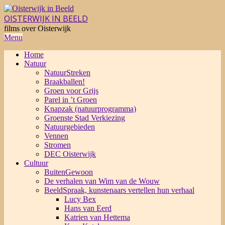
Skip
to
OISTERWIJK IN BEELD
content
films over Oisterwijk
Primary
Menu
Navigation
Home
Menu
Natuur
NatuurStreken
Braakballen!
Groen voor Grijs
Parel in ’t Groen
Knapzak (natuurprogramma)
Groenste Stad Verkiezing
Natuurgebieden
Vennen
Stromen
DEC Oisterwijk
Cultuur
BuitenGewoon
De verhalen van Wim van de Wouw
BeeldSpraak, kunstenaars vertellen hun verhaal
Lucy Bex
Hans van Eerd
Katrien van Hettema