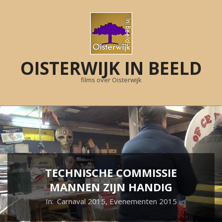
Skip
to
content
OISTERWIJK IN BEELD
films over Oisterwijk
Primary
Navigation
Menu
TECHNISCHE COMMISSIE
MANNEN ZIJN HANDIG
In:
Carnaval 2015
,
Evenementen 2015