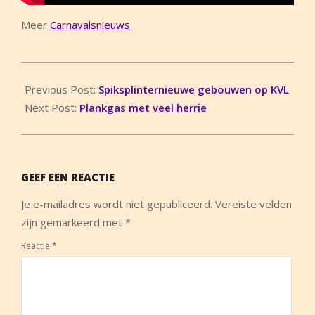
Meer
Carnavalsnieuws
2015-
02-
Previous Post:
Spiksplinternieuwe gebouwen op KVL
13
Next Post:
Plankgas met veel herrie
GEEF EEN REACTIE
Je e-mailadres wordt niet gepubliceerd.
Vereiste velden
zijn gemarkeerd met
*
Reactie
*