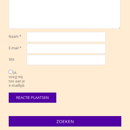
Naam
*
E-mail
*
Site
Ja,
voeg mij
toe aan je
e-maillijst
ZOEKEN