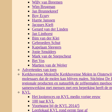
Willy van Breemen
Wim Brugman
Jan Brunnekreef
Boy Ecury
Harrie Janssen
Jacques Kieft
Gerard van der Linden
Jan Linthorst
Bim van der Klei
Gebroeders Schut
Kapelaan Sleegers
Jopie Smulders
Mark van de Snepscheut
Bet Vos
Martien van de Weijer
Advertenties van toen
Kerkhovense Molen
De Kerkhovense Molen in Oisterwijk i
molenaars dat de molen kan blijven malen. Stichting De
regionale producten en natuurlijk de zelfgemalen meelsoo
samenwerking met mensen met een beperking heeft de m
KVL
Het looiproces op KVL medio vorige eeuw
100 jaar KVL
Voortgang bij de KVL 2014/5
Leerlokaal KVL rond eerste fase af