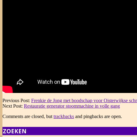
2021-
Previous Post:
Frenkie de Jong met boodschap voor Oisterwijkse schri
11-
Next Post:
Restauratie generator stoommachine in volle gang
30
Comments are closed, but
trackbacks
and pingbacks are open.
ZOEKEN