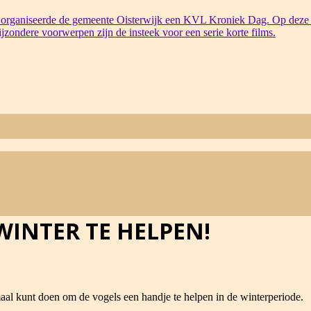
organiseerde de gemeente Oisterwijk een KVL Kroniek Dag. Op deze 
bijzondere voorwerpen zijn de insteek voor een serie korte films.
WINTER TE HELPEN!
emaal kunt doen om de vogels een handje te helpen in de winterperiode.