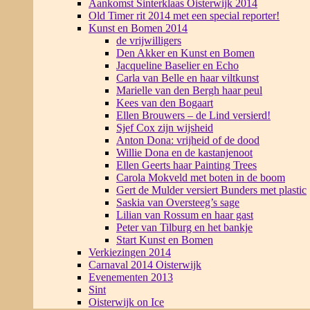
Aankomst Sinterklaas Oisterwijk 2014
Old Timer rit 2014 met een special reporter!
Kunst en Bomen 2014
de vrijwilligers
Den Akker en Kunst en Bomen
Jacqueline Baselier en Echo
Carla van Belle en haar viltkunst
Marielle van den Bergh haar peul
Kees van den Bogaart
Ellen Brouwers – de Lind versierd!
Sjef Cox zijn wijsheid
Anton Dona: vrijheid of de dood
Willie Dona en de kastanjenoot
Ellen Geerts haar Painting Trees
Carola Mokveld met boten in de boom
Gert de Mulder versiert Bunders met plastic
Saskia van Oversteeg’s sage
Lilian van Rossum en haar gast
Peter van Tilburg en het bankje
Start Kunst en Bomen
Verkiezingen 2014
Carnaval 2014 Oisterwijk
Evenementen 2013
Sint
Oisterwijk on Ice