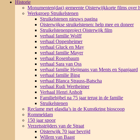
Historie
Monumenten(dag) gemeente Oisterwijk
korte films over
Werkgroep Struikelstenen
Struikelstenen nieuws pagina
Oisterwijkse struikelstenen: help mee en doneer
Struikelstenenproject Oisterwijk film
verhaal familie Wolff
verhaal Oppenheimer
verhaal Gluck en May
verhaal familie Mayer
verhaal Rosenbaum
verhaal Sara van Oss
verhaal familie Heijmans van Ments en Spanjaard
verhaal familie Bing
verhaal Blanca Strauss-Batscha
verhaal Rudi Wertheimer
Verhaal Henri Anholt
Familiebijbel na 75 jaar terug in de familie
Struikelstenen
Reclame met glasdia’s in de Kunstkring bioscoop
Rommeldam
150 jaar spoor
Verzetsstrijders van de Straat
Oisterwijk 70 jaar bevrijd
Willem van Baast