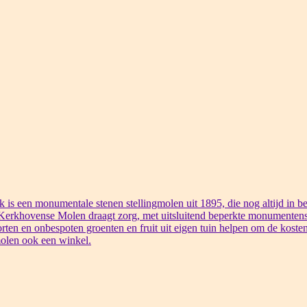
s een monumentale stenen stellingmolen uit 1895, die nog altijd in bed
 Kerkhovense Molen draagt zorg, met uitsluitend beperkte monumentens
rten en onbespoten groenten en fruit uit eigen tuin helpen om de kosten
olen ook een winkel.