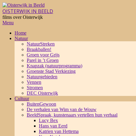
Skip
to
OISTERWIJK IN BEELD
content
films over Oisterwijk
Primary
Menu
Navigation
Home
Menu
Natuur
NatuurStreken
Braakballen!
Groen voor Grijs
Parel in ’t Groen
Knapzak (natuurprogramma)
Groenste Stad Verkiezing
Natuurgebieden
Vennen
Stromen
DEC Oisterwijk
Cultuur
BuitenGewoon
De verhalen van Wim van de Wouw
BeeldSpraak, kunstenaars vertellen hun verhaal
Lucy Bex
Hans van Eerd
Katrien van Hettema