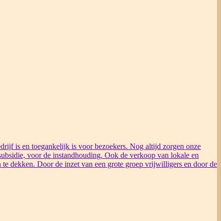
rijf is en toegankelijk is voor bezoekers. Nog altijd zorgen onze
ubsidie, voor de instandhouding. Ook de verkoop van lokale en
 te dekken. Door de inzet van een grote groep vrijwilligers en door de