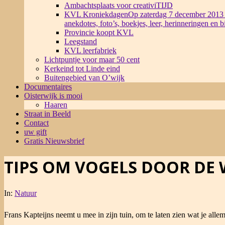
Ambachtsplaats voor creativiTIJD
KVL Kroniekdagen
Op zaterdag 7 december 2013 
anekdotes, foto’s, boekjes, leer, herinneringen en 
Provincie koopt KVL
Leegstand
KVL leerfabriek
Lichtpuntje voor maar 50 cent
Kerkeind tot Linde eind
Buitengebied van O’wijk
Documentaires
Oisterwijk is mooi
Haaren
Straat in Beeld
Contact
uw gift
Gratis Nieuwsbrief
TIPS OM VOGELS DOOR DE 
In:
Natuur
Frans Kapteijns neemt u mee in zijn tuin, om te laten zien wat je all