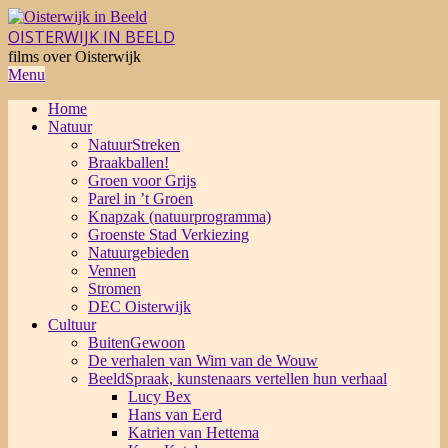
Skip
to
OISTERWIJK IN BEELD
content
films over Oisterwijk
Primary
Menu
Navigation
Home
Menu
Natuur
NatuurStreken
Braakballen!
Groen voor Grijs
Parel in ’t Groen
Knapzak (natuurprogramma)
Groenste Stad Verkiezing
Natuurgebieden
Vennen
Stromen
DEC Oisterwijk
Cultuur
BuitenGewoon
De verhalen van Wim van de Wouw
BeeldSpraak, kunstenaars vertellen hun verhaal
Lucy Bex
Hans van Eerd
Katrien van Hettema