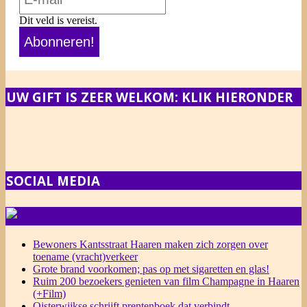
Dit veld is vereist.
UW GIFT IS ZEER WELKOM: KLIK HIERONDER
SOCIAL MEDIA
NIEUWS
Bewoners Kantsstraat Haaren maken zich zorgen over
toename (vracht)verkeer
Grote brand voorkomen; pas op met sigaretten en glas!
Ruim 200 bezoekers genieten van film Champagne in Haaren
(+Film)
Oisterwijkse schrijft prentenboek dat verbindt