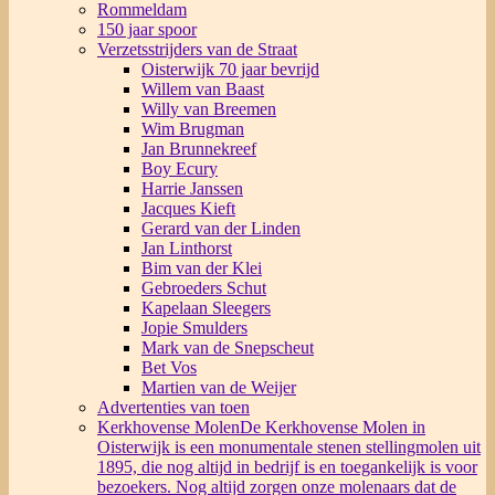
Rommeldam
150 jaar spoor
Verzetsstrijders van de Straat
Oisterwijk 70 jaar bevrijd
Willem van Baast
Willy van Breemen
Wim Brugman
Jan Brunnekreef
Boy Ecury
Harrie Janssen
Jacques Kieft
Gerard van der Linden
Jan Linthorst
Bim van der Klei
Gebroeders Schut
Kapelaan Sleegers
Jopie Smulders
Mark van de Snepscheut
Bet Vos
Martien van de Weijer
Advertenties van toen
Kerkhovense Molen
De Kerkhovense Molen in
Oisterwijk is een monumentale stenen stellingmolen uit
1895, die nog altijd in bedrijf is en toegankelijk is voor
bezoekers. Nog altijd zorgen onze molenaars dat de