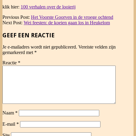
klik hier:
100 verhalen over de looierij
2016-
Previous Post:
Het Voorste Goorven in de vroege ochtend
04-
Next Post:
Wei feesten: de koeien gaan los in Heukelom
05
GEEF EEN REACTIE
Je e-mailadres wordt niet gepubliceerd.
Vereiste velden zijn
gemarkeerd met
*
Reactie
*
Naam
*
E-mail
*
Site