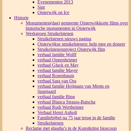
Evenementen 2013
Sint
Oisterwijk on Ice
Historie
Monumenten(dag) gemeente Oisterwijk
korte films over
historische monumenten in Oisterwijk
Werkgroep Struikelstenen
Struikelstenen nieuws pagina
Oisterwijkse struikelstenen: help mee en doneer
Struikelstenenproject Oisterwijk film
verhaal familie Wolff
verhaal Oppenheimer
verhaal Gluck en May
verhaal familie Mayer
verhaal Rosenbaum
verhaal Sara van Oss
verhaal familie Heijmans van Ments en
Spanjaard
verhaal familie Bing
verhaal Blanca Strauss-Batscha
verhaal Rudi Wertheimer
Verhaal Henri Anholt
Familiebijbel na 75 jaar terug in de familie
Struikelstenen
Reclame met glasdia’s in de Kunstkring bioscoop