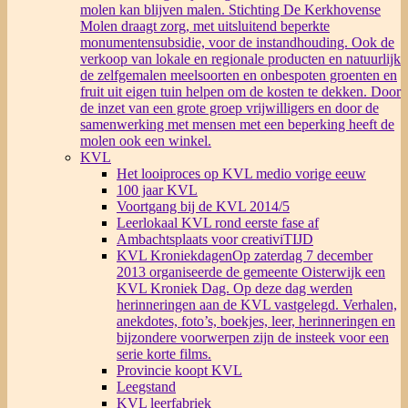
molen kan blijven malen. Stichting De Kerkhovense
Molen draagt zorg, met uitsluitend beperkte
monumentensubsidie, voor de instandhouding. Ook de
verkoop van lokale en regionale producten en natuurlijk
de zelfgemalen meelsoorten en onbespoten groenten en
fruit uit eigen tuin helpen om de kosten te dekken. Door
de inzet van een grote groep vrijwilligers en door de
samenwerking met mensen met een beperking heeft de
molen ook een winkel.
KVL
Het looiproces op KVL medio vorige eeuw
100 jaar KVL
Voortgang bij de KVL 2014/5
Leerlokaal KVL rond eerste fase af
Ambachtsplaats voor creativiTIJD
KVL Kroniekdagen
Op zaterdag 7 december
2013 organiseerde de gemeente Oisterwijk een
KVL Kroniek Dag. Op deze dag werden
herinneringen aan de KVL vastgelegd. Verhalen,
anekdotes, foto’s, boekjes, leer, herinneringen en
bijzondere voorwerpen zijn de insteek voor een
serie korte films.
Provincie koopt KVL
Leegstand
KVL leerfabriek