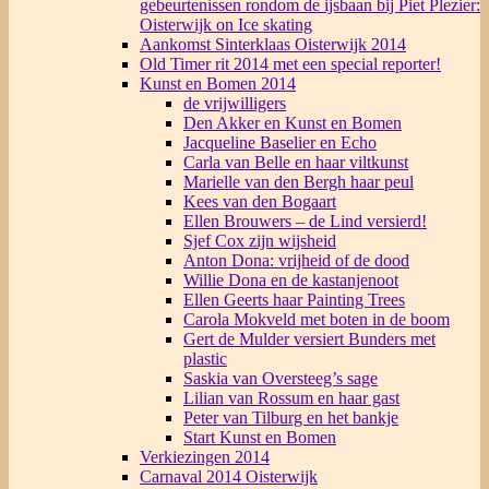
gebeurtenissen rondom de ijsbaan bij Piet Plezier:
Oisterwijk on Ice skating
Aankomst Sinterklaas Oisterwijk 2014
Old Timer rit 2014 met een special reporter!
Kunst en Bomen 2014
de vrijwilligers
Den Akker en Kunst en Bomen
Jacqueline Baselier en Echo
Carla van Belle en haar viltkunst
Marielle van den Bergh haar peul
Kees van den Bogaart
Ellen Brouwers – de Lind versierd!
Sjef Cox zijn wijsheid
Anton Dona: vrijheid of de dood
Willie Dona en de kastanjenoot
Ellen Geerts haar Painting Trees
Carola Mokveld met boten in de boom
Gert de Mulder versiert Bunders met
plastic
Saskia van Oversteeg’s sage
Lilian van Rossum en haar gast
Peter van Tilburg en het bankje
Start Kunst en Bomen
Verkiezingen 2014
Carnaval 2014 Oisterwijk