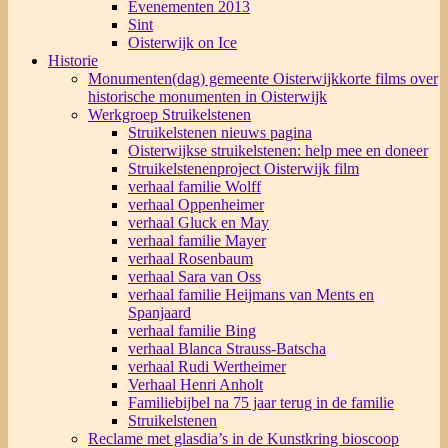
Evenementen 2013
Sint
Oisterwijk on Ice
Historie
Monumenten(dag) gemeente Oisterwijk
korte films over
historische monumenten in Oisterwijk
Werkgroep Struikelstenen
Struikelstenen nieuws pagina
Oisterwijkse struikelstenen: help mee en doneer
Struikelstenenproject Oisterwijk film
verhaal familie Wolff
verhaal Oppenheimer
verhaal Gluck en May
verhaal familie Mayer
verhaal Rosenbaum
verhaal Sara van Oss
verhaal familie Heijmans van Ments en
Spanjaard
verhaal familie Bing
verhaal Blanca Strauss-Batscha
verhaal Rudi Wertheimer
Verhaal Henri Anholt
Familiebijbel na 75 jaar terug in de familie
Struikelstenen
Reclame met glasdia’s in de Kunstkring bioscoop