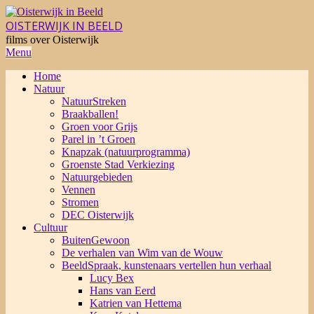
Skip
to
OISTERWIJK IN BEELD
content
films over Oisterwijk
Primary
Menu
Navigation
Home
Menu
Natuur
NatuurStreken
Braakballen!
Groen voor Grijs
Parel in ’t Groen
Knapzak (natuurprogramma)
Groenste Stad Verkiezing
Natuurgebieden
Vennen
Stromen
DEC Oisterwijk
Cultuur
BuitenGewoon
De verhalen van Wim van de Wouw
BeeldSpraak, kunstenaars vertellen hun verhaal
Lucy Bex
Hans van Eerd
Katrien van Hettema