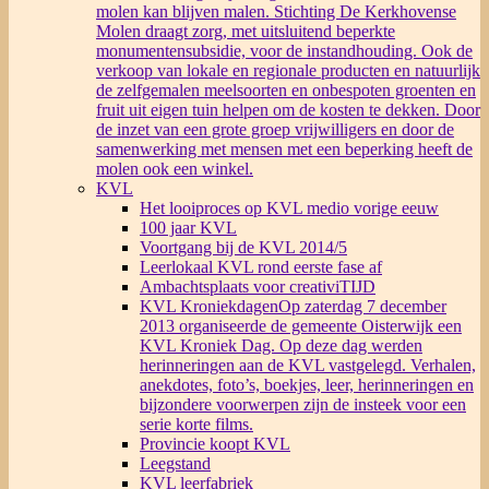
molen kan blijven malen. Stichting De Kerkhovense
Molen draagt zorg, met uitsluitend beperkte
monumentensubsidie, voor de instandhouding. Ook de
verkoop van lokale en regionale producten en natuurlijk
de zelfgemalen meelsoorten en onbespoten groenten en
fruit uit eigen tuin helpen om de kosten te dekken. Door
de inzet van een grote groep vrijwilligers en door de
samenwerking met mensen met een beperking heeft de
molen ook een winkel.
KVL
Het looiproces op KVL medio vorige eeuw
100 jaar KVL
Voortgang bij de KVL 2014/5
Leerlokaal KVL rond eerste fase af
Ambachtsplaats voor creativiTIJD
KVL Kroniekdagen
Op zaterdag 7 december
2013 organiseerde de gemeente Oisterwijk een
KVL Kroniek Dag. Op deze dag werden
herinneringen aan de KVL vastgelegd. Verhalen,
anekdotes, foto’s, boekjes, leer, herinneringen en
bijzondere voorwerpen zijn de insteek voor een
serie korte films.
Provincie koopt KVL
Leegstand
KVL leerfabriek