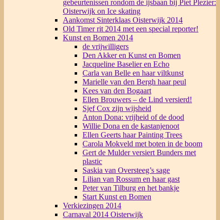
gebeurtenissen rondom de ijsbaan bij Piet Plezier:
Oisterwijk on Ice skating
Aankomst Sinterklaas Oisterwijk 2014
Old Timer rit 2014 met een special reporter!
Kunst en Bomen 2014
de vrijwilligers
Den Akker en Kunst en Bomen
Jacqueline Baselier en Echo
Carla van Belle en haar viltkunst
Marielle van den Bergh haar peul
Kees van den Bogaart
Ellen Brouwers – de Lind versierd!
Sjef Cox zijn wijsheid
Anton Dona: vrijheid of de dood
Willie Dona en de kastanjenoot
Ellen Geerts haar Painting Trees
Carola Mokveld met boten in de boom
Gert de Mulder versiert Bunders met
plastic
Saskia van Oversteeg’s sage
Lilian van Rossum en haar gast
Peter van Tilburg en het bankje
Start Kunst en Bomen
Verkiezingen 2014
Carnaval 2014 Oisterwijk