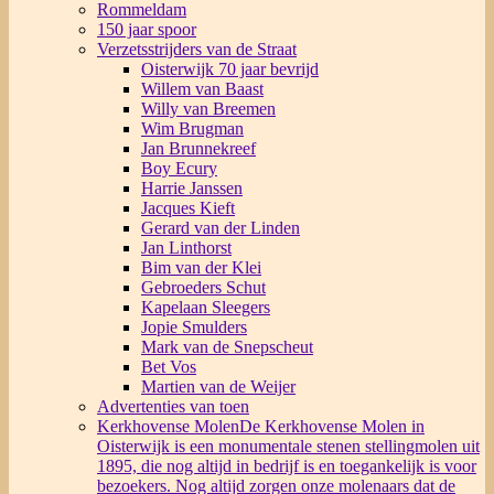
Rommeldam
150 jaar spoor
Verzetsstrijders van de Straat
Oisterwijk 70 jaar bevrijd
Willem van Baast
Willy van Breemen
Wim Brugman
Jan Brunnekreef
Boy Ecury
Harrie Janssen
Jacques Kieft
Gerard van der Linden
Jan Linthorst
Bim van der Klei
Gebroeders Schut
Kapelaan Sleegers
Jopie Smulders
Mark van de Snepscheut
Bet Vos
Martien van de Weijer
Advertenties van toen
Kerkhovense Molen
De Kerkhovense Molen in
Oisterwijk is een monumentale stenen stellingmolen uit
1895, die nog altijd in bedrijf is en toegankelijk is voor
bezoekers. Nog altijd zorgen onze molenaars dat de