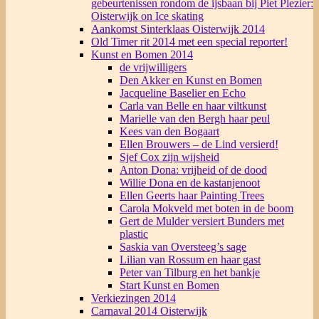
gebeurtenissen rondom de ijsbaan bij Piet Plezier:
Oisterwijk on Ice skating
Aankomst Sinterklaas Oisterwijk 2014
Old Timer rit 2014 met een special reporter!
Kunst en Bomen 2014
de vrijwilligers
Den Akker en Kunst en Bomen
Jacqueline Baselier en Echo
Carla van Belle en haar viltkunst
Marielle van den Bergh haar peul
Kees van den Bogaart
Ellen Brouwers – de Lind versierd!
Sjef Cox zijn wijsheid
Anton Dona: vrijheid of de dood
Willie Dona en de kastanjenoot
Ellen Geerts haar Painting Trees
Carola Mokveld met boten in de boom
Gert de Mulder versiert Bunders met
plastic
Saskia van Oversteeg’s sage
Lilian van Rossum en haar gast
Peter van Tilburg en het bankje
Start Kunst en Bomen
Verkiezingen 2014
Carnaval 2014 Oisterwijk