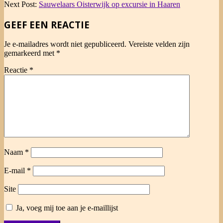
03
Next Post:
Sauwelaars Oisterwijk op excursie in Haaren
GEEF EEN REACTIE
Je e-mailadres wordt niet gepubliceerd.
Vereiste velden zijn
gemarkeerd met
*
Reactie
*
Naam
*
E-mail
*
Site
Ja, voeg mij toe aan je e-maillijst