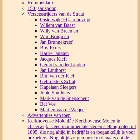
Rommeldam
150 jaar spoor
Verzetsstrijders van de Straat
Oisterwijk 70 jaar bevrijd
Willem van Baast
Willy van Breemen
Wim Brugman
Jan Brunnekreef
Boy Ecury
Harrie Janssen
Jacques Kieft
Gerard van der Linden
Jan Linthorst
Bim van der Klei
Gebroeders Schut
Kapelaan Sleegers
Jopie Smulders
Mark van de Snepscheut
Bet Vos
Martien van de Weijer
Advertenties van toen
Kerkhovense Molen
De Kerkhovense Molen in
Oisterwijk is een monumentale stenen stellingmolen uit
1895, die nog altijd in bedrijf is en toegankelijk is voor
bezoekers. Nog altijd zorgen onze molenaars dat de