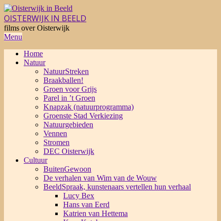
Skip
to
OISTERWIJK IN BEELD
content
films over Oisterwijk
Primary
Menu
Navigation
Home
Menu
Natuur
NatuurStreken
Braakballen!
Groen voor Grijs
Parel in ’t Groen
Knapzak (natuurprogramma)
Groenste Stad Verkiezing
Natuurgebieden
Vennen
Stromen
DEC Oisterwijk
Cultuur
BuitenGewoon
De verhalen van Wim van de Wouw
BeeldSpraak, kunstenaars vertellen hun verhaal
Lucy Bex
Hans van Eerd
Katrien van Hettema