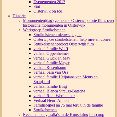
Evenementen 2013
Sint
Oisterwijk on Ice
Historie
Monumenten(dag) gemeente Oisterwijk
korte films over
historische monumenten in Oisterwijk
Werkgroep Struikelstenen
Struikelstenen nieuws pagina
Oisterwijkse struikelstenen: help mee en doneer
Struikelstenenproject Oisterwijk film
verhaal familie Wolff
verhaal Oppenheimer
verhaal Gluck en May
verhaal familie Mayer
verhaal Rosenbaum
verhaal Sara van Oss
verhaal familie Heijmans van Ments en
Spanjaard
verhaal familie Bing
verhaal Blanca Strauss-Batscha
verhaal Rudi Wertheimer
Verhaal Henri Anholt
Familiebijbel na 75 jaar terug in de familie
Struikelstenen
Reclame met glasdia’s in de Kunstkring bioscoop