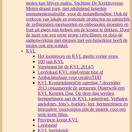
molen kan blijven malen. Stichting De Kerkhovense
Molen draagt zorg, met uitsluitend beperkte
monumentensubsidie, voor de instandhouding. Ook de
verkoop van lokale en regionale producten en natuurlijk
de zelfgemalen meelsoorten en onbespoten groenten en
fruit uit eigen tuin helpen om de kosten te dekken. Door
de inzet van een grote groep vrijwilligers en door de
samenwerking met mensen met een beperking heeft de
molen ook een winkel.
KVL
Het looiproces op KVL medio vorige eeuw
100 jaar KVL
Voortgang bij de KVL 2014/5
Leerlokaal KVL rond eerste fase af
Ambachtsplaats voor creativiTIJD
KVL Kroniekdagen
Op zaterdag 7 december
2013 organiseerde de gemeente Oisterwijk een
KVL Kroniek Dag. Op deze dag werden
herinneringen aan de KVL vastgelegd. Verhalen,
anekdotes, foto’s, boekjes, leer, herinneringen en
bijzondere voorwerpen zijn de insteek voor een
serie korte films.
Provincie koopt KVL
Leegstand
KVL leerfabriek