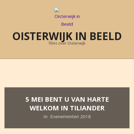
Skip
to
content
OISTERWIJK IN BEELD
films over Oisterwijk
Primary
Navigation
Menu
5 MEI BENT U VAN HARTE
WELKOM IN TILIANDER
In:
Evenementen 2018