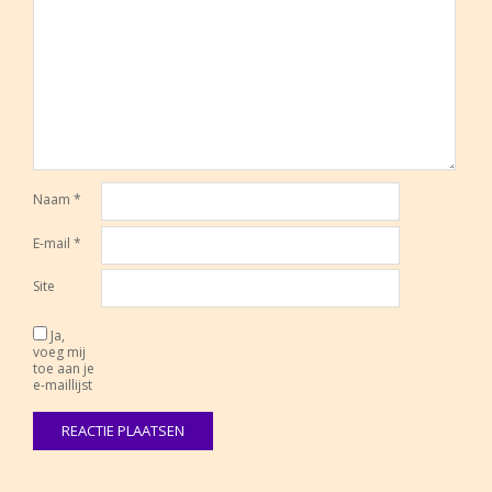
Naam
*
E-mail
*
Site
Ja,
voeg mij
toe aan je
e-maillijst