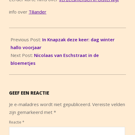
info over
Tiliander
2018-
04-
Previous Post:
In Knapzak deze keer: dag winter
01
hallo voorjaar
Next Post:
Nicolaas van Eschstraat in de
bloemetjes
GEEF EEN REACTIE
Je e-mailadres wordt niet gepubliceerd.
Vereiste velden
zijn gemarkeerd met
*
Reactie
*