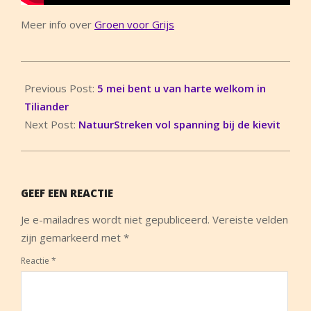
Meer info over
Groen voor Grijs
2018-
04-
Previous Post:
5 mei bent u van harte welkom in
08
Tiliander
Next Post:
NatuurStreken vol spanning bij de kievit
GEEF EEN REACTIE
Je e-mailadres wordt niet gepubliceerd.
Vereiste velden
zijn gemarkeerd met
*
Reactie
*