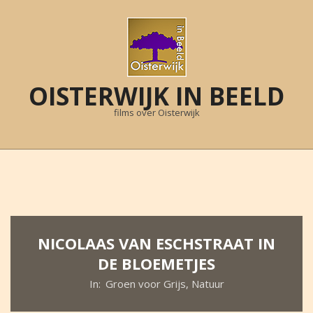
Skip
to
content
OISTERWIJK IN BEELD
films over Oisterwijk
Primary
Navigation
Menu
NICOLAAS VAN ESCHSTRAAT IN
DE BLOEMETJES
In:
Groen voor Grijs
,
Natuur