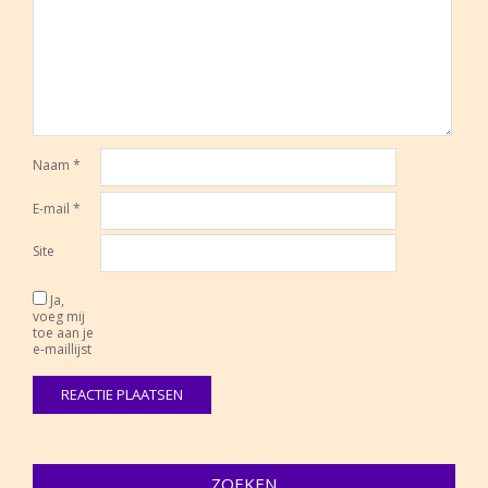
Naam
*
E-mail
*
Site
Ja,
voeg mij
toe aan je
e-maillijst
ZOEKEN