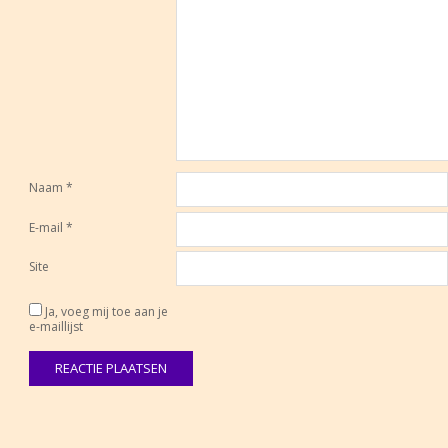
Naam
*
E-mail
*
Site
Ja, voeg mij toe aan je
e-maillijst