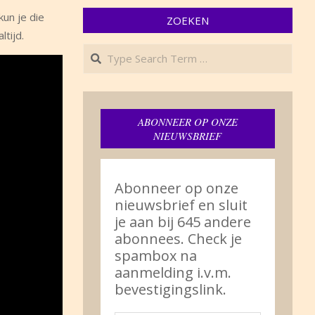
un je die
ZOEKEN
tijd.
Search
ABONNEER OP ONZE
NIEUWSBRIEF
Abonneer op onze
nieuwsbrief en sluit
je aan bij 645 andere
abonnees. Check je
spambox na
aanmelding i.v.m.
bevestigingslink.