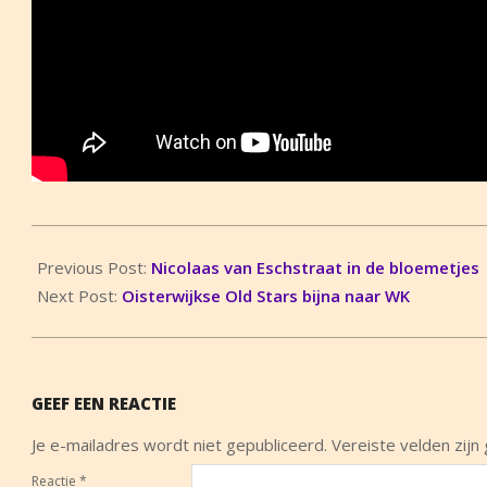
2018-
04-
Previous Post:
Nicolaas van Eschstraat in de bloemetjes
13
Next Post:
Oisterwijkse Old Stars bijna naar WK
GEEF EEN REACTIE
Je e-mailadres wordt niet gepubliceerd.
Vereiste velden zij
Reactie
*