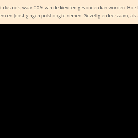
ant dus ook, waar 20% van de kieviten gevonden kan worden. Hoe k
 en Joost gingen polshoogte nemen. Gezellig en leerzaam, als al