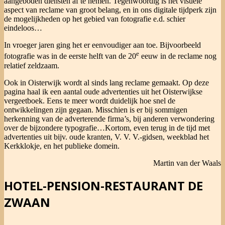
aangeboden diensten af te nemen. Tegenwoordig is het visuele
aspect van reclame van groot belang, en in ons digitale tijdperk zijn
de mogelijkheden op het gebied van fotografie e.d. schier
eindeloos…
In vroeger jaren ging het er eenvoudiger aan toe. Bijvoorbeeld
e
fotografie was in de eerste helft van de 20
eeuw in de reclame nog
relatief zeldzaam.
Ook in Oisterwijk wordt al sinds lang reclame gemaakt. Op deze
pagina haal ik een aantal oude advertenties uit het Oisterwijkse
vergeetboek. Eens te meer wordt duidelijk hoe snel de
ontwikkelingen zijn gegaan. Misschien is er bij sommigen
herkenning van de adverterende firma’s, bij anderen verwondering
over de bijzondere typografie…Kortom, even terug in de tijd met
advertenties uit bijv. oude kranten, V. V. V.-gidsen, weekblad het
Kerkklokje, en het publieke domein.
Martin van der Waals
HOTEL-PENSION-RESTAURANT DE
ZWAAN