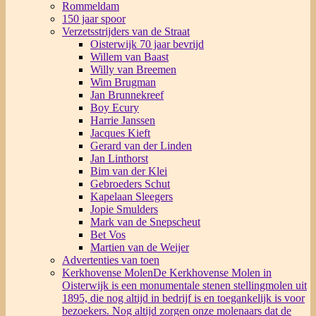
Rommeldam
150 jaar spoor
Verzetsstrijders van de Straat
Oisterwijk 70 jaar bevrijd
Willem van Baast
Willy van Breemen
Wim Brugman
Jan Brunnekreef
Boy Ecury
Harrie Janssen
Jacques Kieft
Gerard van der Linden
Jan Linthorst
Bim van der Klei
Gebroeders Schut
Kapelaan Sleegers
Jopie Smulders
Mark van de Snepscheut
Bet Vos
Martien van de Weijer
Advertenties van toen
Kerkhovense Molen
De Kerkhovense Molen in
Oisterwijk is een monumentale stenen stellingmolen uit
1895, die nog altijd in bedrijf is en toegankelijk is voor
bezoekers. Nog altijd zorgen onze molenaars dat de