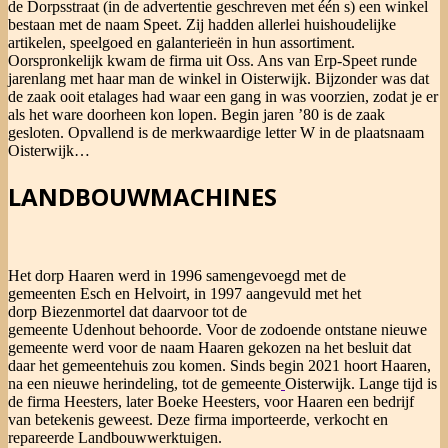
de Dorpsstraat (in de advertentie geschreven met één s) een winkel
bestaan met de naam Speet. Zij hadden allerlei huishoudelijke
artikelen, speelgoed en galanterieën in hun assortiment.
Oorspronkelijk kwam de firma uit Oss. Ans van Erp-Speet runde
jarenlang met haar man de winkel in Oisterwijk. Bijzonder was dat
de zaak ooit etalages had waar een gang in was voorzien, zodat je er
als het ware doorheen kon lopen. Begin jaren ’80 is de zaak
gesloten. Opvallend is de merkwaardige letter W in de plaatsnaam
Oisterwijk…
LANDBOUWMACHINES
Het dorp Haaren werd in 1996 samengevoegd met de
gemeenten Esch en Helvoirt, in 1997 aangevuld met het
dorp Biezenmortel dat daarvoor tot de
gemeente Udenhout behoorde. Voor de zodoende ontstane nieuwe
gemeente werd voor de naam Haaren gekozen na het besluit dat
daar het gemeentehuis zou komen. Sinds begin 2021 hoort Haaren,
na een nieuwe herindeling, tot de gemeente
Oisterwijk. Lange tijd is
de firma Heesters, later Boeke Heesters, voor Haaren een bedrijf
van betekenis geweest. Deze firma importeerde, verkocht en
repareerde Landbouwwerktuigen.