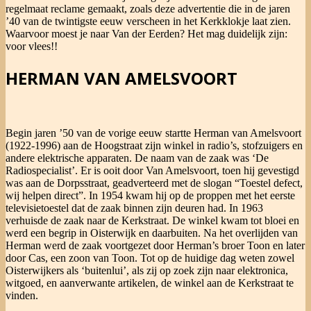
regelmaat reclame gemaakt, zoals deze advertentie die in de jaren
’40 van de twintigste eeuw verscheen in het Kerkklokje laat zien.
Waarvoor moest je naar Van der Eerden? Het mag duidelijk zijn:
voor vlees!!
HERMAN VAN AMELSVOORT
Begin jaren ’50 van de vorige eeuw startte Herman van Amelsvoort
(1922-1996) aan de Hoogstraat zijn winkel in radio’s, stofzuigers en
andere elektrische apparaten. De naam van de zaak was ‘De
Radiospecialist’. Er is ooit door Van Amelsvoort, toen hij gevestigd
was aan de Dorpsstraat, geadverteerd met de slogan “Toestel defect,
wij helpen direct”. In 1954 kwam hij op de proppen met het eerste
televisietoestel dat de zaak binnen zijn deuren had. In 1963
verhuisde de zaak naar de Kerkstraat. De winkel kwam tot bloei en
werd een begrip in Oisterwijk en daarbuiten. Na het overlijden van
Herman werd de zaak voortgezet door Herman’s broer Toon en later
door Cas, een zoon van Toon. Tot op de huidige dag weten zowel
Oisterwijkers als ‘buitenlui’, als zij op zoek zijn naar elektronica,
witgoed, en aanverwante artikelen, de winkel aan de Kerkstraat te
vinden.