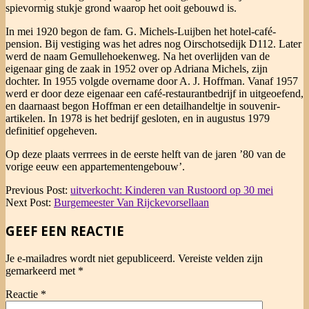
spievormig stukje grond waarop het ooit gebouwd is.
In mei 1920 begon de fam. G. Michels-Luijben het hotel-café-
pension. Bij vestiging was het adres nog Oirschotsedijk D112. Later
werd de naam Gemullehoekenweg. Na het overlijden van de
eigenaar ging de zaak in 1952 over op Adriana Michels, zijn
dochter. In 1955 volgde overname door A. J. Hoffman. Vanaf 1957
werd er door deze eigenaar een café-restaurantbedrijf in uitgeoefend,
en daarnaast begon Hoffman er een detailhandeltje in souvenir-
artikelen. In 1978 is het bedrijf gesloten, en in augustus 1979
definitief opgeheven.
Op deze plaats verrrees in de eerste helft van de jaren ’80 van de
vorige eeuw een appartementengebouw’.
2025-
Previous Post:
uitverkocht: Kinderen van Rustoord op 30 mei
05-
Next Post:
Burgemeester Van Rijckevorsellaan
19
GEEF EEN REACTIE
Je e-mailadres wordt niet gepubliceerd.
Vereiste velden zijn
gemarkeerd met
*
Reactie
*