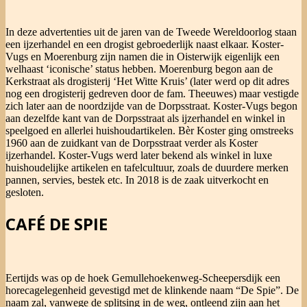
In deze advertenties uit de jaren van de Tweede Wereldoorlog staan
een ijzerhandel en een drogist gebroederlijk naast elkaar. Koster-
Vugs en Moerenburg zijn namen die in Oisterwijk eigenlijk een
welhaast ‘iconische’ status hebben. Moerenburg begon aan de
Kerkstraat als drogisterij ‘Het Witte Kruis’ (later werd op dit adres
nog een drogisterij gedreven door de fam. Theeuwes) maar vestigde
zich later aan de noordzijde van de Dorpsstraat. Koster-Vugs begon
aan dezelfde kant van de Dorpsstraat als ijzerhandel en winkel in
speelgoed en allerlei huishoudartikelen. Bèr Koster ging omstreeks
1960 aan de zuidkant van de Dorpsstraat verder als Koster
ijzerhandel. Koster-Vugs werd later bekend als winkel in luxe
huishoudelijke artikelen en tafelcultuur, zoals de duurdere merken
pannen, servies, bestek etc. In 2018 is de zaak uitverkocht en
gesloten.
CAFÉ DE SPIE
Eertijds was op de hoek Gemullehoekenweg-Scheepersdijk een
horecagelegenheid gevestigd met de klinkende naam “De Spie”. De
naam zal, vanwege de splitsing in de weg, ontleend zijn aan het