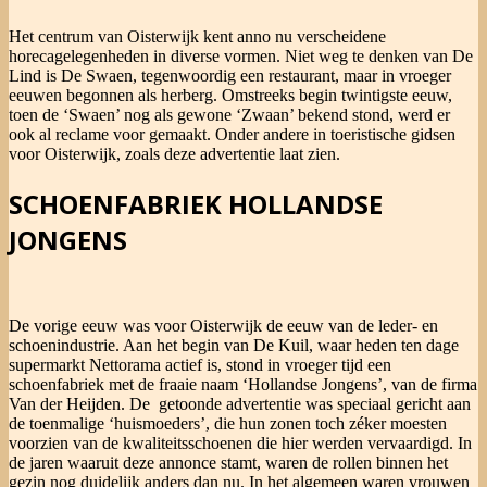
Het centrum van Oisterwijk kent anno nu verscheidene
horecagelegenheden in diverse vormen. Niet weg te denken van De
Lind is De Swaen, tegenwoordig een restaurant, maar in vroeger
eeuwen begonnen als herberg. Omstreeks begin twintigste eeuw,
toen de ‘Swaen’ nog als gewone ‘Zwaan’ bekend stond, werd er
ook al reclame voor gemaakt. Onder andere in toeristische gidsen
voor Oisterwijk, zoals deze advertentie laat zien.
SCHOENFABRIEK HOLLANDSE
JONGENS
De vorige eeuw was voor Oisterwijk de eeuw van de leder- en
schoenindustrie. Aan het begin van De Kuil, waar heden ten dage
supermarkt Nettorama actief is, stond in vroeger tijd een
schoenfabriek met de fraaie naam ‘Hollandse Jongens’, van de firma
Van der Heijden. De getoonde advertentie was speciaal gericht aan
de toenmalige ‘huismoeders’, die hun zonen toch zéker moesten
voorzien van de kwaliteitsschoenen die hier werden vervaardigd. In
de jaren waaruit deze annonce stamt, waren de rollen binnen het
gezin nog duidelijk anders dan nu. In het algemeen waren vrouwen