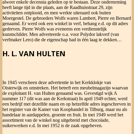
alweer enkele decennia geleden op te bestaan. Deze onderneming
heeft lange tijd in die plaats, aan de Raadhuisstraat 29, zijn
activiteiten ontplooid, en men werkte uiteraard ook buiten
Moergestel. De gebroeders Wolfs waren Lambert, Pierre en Bernard
genaamd. Er werd ook een winkel in verf, behang e.d. op dit adres
gedreven. Pierre Wolfs was eveneens een verdienstelijk
kunstschilder. Men adverteerde o.a. voor Polydor lakverf (van
verfmaker Lero) die de eigenschap had in één laag te dekken…
H. L. VAN HULTEN
In 1945 verscheen deze advertentie in het Kerkklokje van
Oisterwijk en omstreken. Het betreft een meubelmagazijn waarvan
de exploitant H. van Hulten genaamd was. Gevestigd wijk A
nummer 117 (dit was aan de Kerkstraat) In april 1949 echter, werd
een bedrijf met dezelfde naam en op hetzelfde adres ingeschreven in
het register van de Kamer van Koophandel in Tilburg, maar nu als
handelaar in aardappelen, groente en fruit. In mei 1949 werd het
assortiment van de winkel nog uitgebreid met chocolade,
suikerwerken e.d. In mei 1952 is de zaak opgeheven.