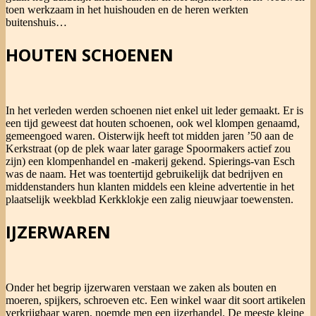
toen werkzaam in het huishouden en de heren werkten
buitenshuis…
HOUTEN SCHOENEN
In het verleden werden schoenen niet enkel uit leder gemaakt. Er is
een tijd geweest dat houten schoenen, ook wel klompen genaamd,
gemeengoed waren. Oisterwijk heeft tot midden jaren ’50 aan de
Kerkstraat (op de plek waar later garage Spoormakers actief zou
zijn) een klompenhandel en -makerij gekend. Spierings-van Esch
was de naam. Het was toentertijd gebruikelijk dat bedrijven en
middenstanders hun klanten middels een kleine advertentie in het
plaatselijk weekblad Kerkklokje een zalig nieuwjaar toewensten.
IJZERWAREN
Onder het begrip ijzerwaren verstaan we zaken als bouten en
moeren, spijkers, schroeven etc. Een winkel waar dit soort artikelen
verkrijgbaar waren, noemde men een ijzerhandel. De meeste kleine