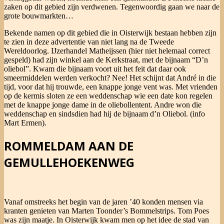
zaken op dit gebied zijn verdwenen. Tegenwoordig gaan we naar de
grote bouwmarkten…
Bekende namen op dit gebied die in Oisterwijk bestaan hebben zijn
te zien in deze advertentie van niet lang na de Tweede
Wereldoorlog. IJzerhandel Matheijssen (hier niet helemaal correct
gespeld) had zijn winkel aan de Kerkstraat, met de bijnaam “D’n
oliebol”. Kwam die bijnaam voort uit het feit dat daar ook
smeermiddelen werden verkocht? Nee! Het schijnt dat André in die
tijd, voor dat hij trouwde, een knappe jonge vent was. Met vrienden
op de kermis sloten ze een weddenschap wie een date kon regelen
met de knappe jonge dame in de oliebollentent. Andre won die
weddenschap en sindsdien had hij de bijnaam d’n Oliebol. (info
Mart Ermen).
ROMMELDAM AAN DE
GEMULLEHOEKENWEG
Vanaf omstreeks het begin van de jaren ’40 konden mensen via
kranten genieten van Marten Toonder’s Bommelstrips. Tom Poes
was zijn maatje. In Oisterwijk kwam men op het idee de stad van