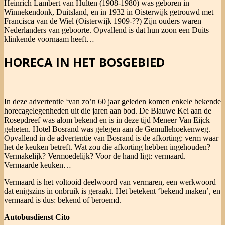
Heinrich Lambert van Hulten (1908-1980) was geboren in
Winnekendonk, Duitsland, en in 1932 in Oisterwijk getrouwd met
Francisca van de Wiel (Oisterwijk 1909-??) Zijn ouders waren
Nederlanders van geboorte. Opvallend is dat hun zoon een Duits
klinkende voornaam heeft…
HORECA IN HET BOSGEBIED
In deze advertentie ‘van zo’n 60 jaar geleden komen enkele bekende
horecagelegenheden uit die jaren aan bod. De Blauwe Kei aan de
Rosepdreef was alom bekend en is in deze tijd Meneer Van Eijck
geheten. Hotel Bosrand was gelegen aan de Gemullehoekenweg.
Opvallend in de advertentie van Bosrand is de afkorting: verm waar
het de keuken betreft. Wat zou die afkorting hebben ingehouden?
Vermakelijk? Vermoedelijk? Voor de hand ligt: vermaard.
Vermaarde keuken…
Vermaard is het voltooid deelwoord van vermaren, een werkwoord
dat enigszins in onbruik is geraakt. Het betekent ‘bekend maken’, en
vermaard is dus: bekend of beroemd.
Autobusdienst Cito