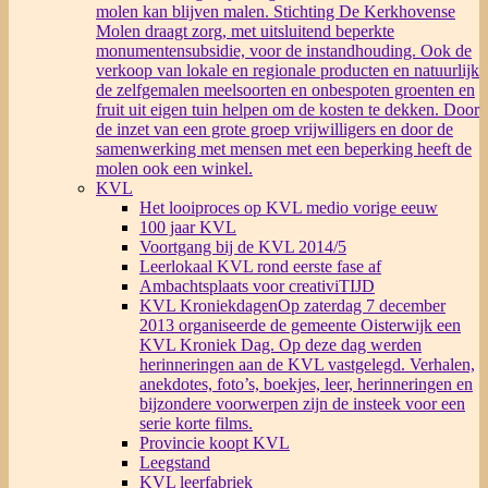
molen kan blijven malen. Stichting De Kerkhovense
Molen draagt zorg, met uitsluitend beperkte
monumentensubsidie, voor de instandhouding. Ook de
verkoop van lokale en regionale producten en natuurlijk
de zelfgemalen meelsoorten en onbespoten groenten en
fruit uit eigen tuin helpen om de kosten te dekken. Door
de inzet van een grote groep vrijwilligers en door de
samenwerking met mensen met een beperking heeft de
molen ook een winkel.
KVL
Het looiproces op KVL medio vorige eeuw
100 jaar KVL
Voortgang bij de KVL 2014/5
Leerlokaal KVL rond eerste fase af
Ambachtsplaats voor creativiTIJD
KVL Kroniekdagen
Op zaterdag 7 december
2013 organiseerde de gemeente Oisterwijk een
KVL Kroniek Dag. Op deze dag werden
herinneringen aan de KVL vastgelegd. Verhalen,
anekdotes, foto’s, boekjes, leer, herinneringen en
bijzondere voorwerpen zijn de insteek voor een
serie korte films.
Provincie koopt KVL
Leegstand
KVL leerfabriek