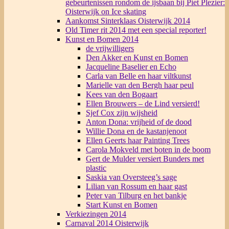
gebeurtenissen rondom de ijsbaan bij Piet Plezier:
Oisterwijk on Ice skating
Aankomst Sinterklaas Oisterwijk 2014
Old Timer rit 2014 met een special reporter!
Kunst en Bomen 2014
de vrijwilligers
Den Akker en Kunst en Bomen
Jacqueline Baselier en Echo
Carla van Belle en haar viltkunst
Marielle van den Bergh haar peul
Kees van den Bogaart
Ellen Brouwers – de Lind versierd!
Sjef Cox zijn wijsheid
Anton Dona: vrijheid of de dood
Willie Dona en de kastanjenoot
Ellen Geerts haar Painting Trees
Carola Mokveld met boten in de boom
Gert de Mulder versiert Bunders met
plastic
Saskia van Oversteeg’s sage
Lilian van Rossum en haar gast
Peter van Tilburg en het bankje
Start Kunst en Bomen
Verkiezingen 2014
Carnaval 2014 Oisterwijk