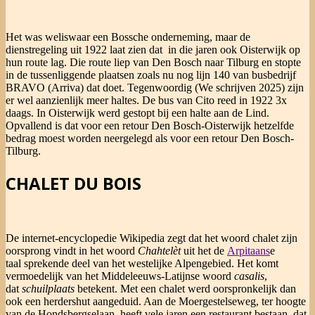
Het was weliswaar een Bossche onderneming, maar de
dienstregeling uit 1922 laat zien dat in die jaren ook Oisterwijk op
hun route lag. Die route liep van Den Bosch naar Tilburg en stopte
in de tussenliggende plaatsen zoals nu nog lijn 140 van busbedrijf
BRAVO (Arriva) dat doet. Tegenwoordig (We schrijven 2025) zijn
er wel aanzienlijk meer haltes. De bus van Cito reed in 1922 3x
daags. In Oisterwijk werd gestopt bij een halte aan de Lind.
Opvallend is dat voor een retour Den Bosch-Oisterwijk hetzelfde
bedrag moest worden neergelegd als voor een retour Den Bosch-
Tilburg.
CHALET DU BOIS
De internet-encyclopedie Wikipedia zegt dat het woord chalet zijn
oorsprong vindt in het woord
Chahtelèt
uit het de
Arpitaans
e
taal sprekende deel van het westelijke Alpengebied. Het komt
vermoedelijk van het Middeleeuws-Latijnse woord
casalis
,
dat
schuilplaats
betekent. Met een chalet werd oorspronkelijk dan
ook een herdershut aangeduid. Aan de Moergestelseweg, ter hoogte
van de Hondsbergselaan, heeft vele jaren een restaurant bestaan, dat