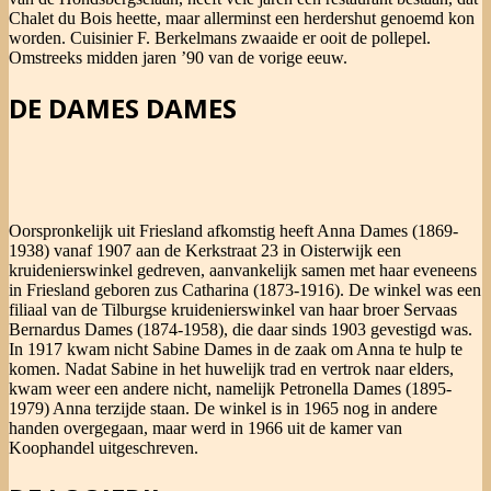
Chalet du Bois heette, maar allerminst een herdershut genoemd kon
worden. Cuisinier F. Berkelmans zwaaide er ooit de pollepel.
Omstreeks midden jaren ’90 van de vorige eeuw.
DE DAMES DAMES
Oorspronkelijk uit Friesland afkomstig heeft Anna Dames (1869-
1938) vanaf 1907 aan de Kerkstraat 23 in Oisterwijk een
kruidenierswinkel gedreven, aanvankelijk samen met haar eveneens
in Friesland geboren zus Catharina (1873-1916). De winkel was een
filiaal van de Tilburgse kruidenierswinkel van haar broer Servaas
Bernardus Dames (1874-1958), die daar sinds 1903 gevestigd was.
In 1917 kwam nicht Sabine Dames in de zaak om Anna te hulp te
komen. Nadat Sabine in het huwelijk trad en vertrok naar elders,
kwam weer een andere nicht, namelijk Petronella Dames (1895-
1979) Anna terzijde staan. De winkel is in 1965 nog in andere
handen overgegaan, maar werd in 1966 uit de kamer van
Koophandel uitgeschreven.