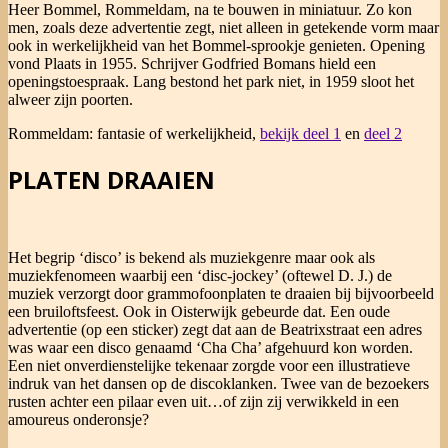
Heer Bommel, Rommeldam, na te bouwen in miniatuur. Zo kon
men, zoals deze advertentie zegt, niet alleen in getekende vorm maar
ook in werkelijkheid van het Bommel-sprookje genieten. Opening
vond Plaats in 1955. Schrijver Godfried Bomans hield een
openingstoespraak. Lang bestond het park niet, in 1959 sloot het
alweer zijn poorten.
Rommeldam: fantasie of werkelijkheid,
bekijk deel 1
en
deel 2
PLATEN DRAAIEN
Het begrip ‘disco’ is bekend als muziekgenre maar ook als
muziekfenomeen waarbij een ‘disc-jockey’ (oftewel D. J.) de
muziek verzorgt door grammofoonplaten te draaien bij bijvoorbeeld
een bruiloftsfeest. Ook in Oisterwijk gebeurde dat. Een oude
advertentie (op een sticker) zegt dat aan de Beatrixstraat een adres
was waar een disco genaamd ‘Cha Cha’ afgehuurd kon worden.
Een niet onverdienstelijke tekenaar zorgde voor een illustratieve
indruk van het dansen op de discoklanken. Twee van de bezoekers
rusten achter een pilaar even uit…of zijn zij verwikkeld in een
amoureus onderonsje?