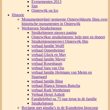
Evenementen 2013
Sint
Oisterwijk on Ice
Historie
Monumenten(dag) gemeente Oisterwijk
korte films over
historische monumenten in Oisterwijk
Werkgroep Struikelstenen
Struikelstenen nieuws pagina
Oisterwijkse struikelstenen: help mee en doneer
Struikelstenenproject Oisterwijk film
verhaal familie Wolff
verhaal Oppenheimer
verhaal Gluck en May
verhaal familie Mayer
verhaal Rosenbaum
verhaal Sara van Oss
verhaal familie Heijmans van Ments en
Spanjaard
verhaal familie Bing
verhaal Blanca Strauss-Batscha
verhaal Rudi Wertheimer
Verhaal Henri Anholt
Familiebijbel na 75 jaar terug in de familie
Struikelstenen
Reclame met glasdia’s in de Kunstkring bioscoop