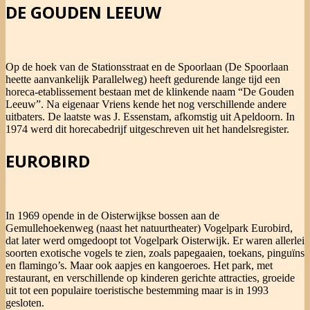
DE GOUDEN LEEUW
Op de hoek van de Stationsstraat en de Spoorlaan (De Spoorlaan
heette aanvankelijk Parallelweg) heeft gedurende lange tijd een
horeca-etablissement bestaan met de klinkende naam “De Gouden
Leeuw”. Na eigenaar Vriens kende het nog verschillende andere
uitbaters. De laatste was J. Essenstam, afkomstig uit Apeldoorn. In
1974 werd dit horecabedrijf uitgeschreven uit het handelsregister.
EUROBIRD
In 1969 opende in de Oisterwijkse bossen aan de
Gemullehoekenweg (naast het natuurtheater) Vogelpark Eurobird,
dat later werd omgedoopt tot Vogelpark Oisterwijk. Er waren allerlei
soorten exotische vogels te zien, zoals papegaaien, toekans, pinguïns
en flamingo’s. Maar ook aapjes en kangoeroes. Het park, met
restaurant, en verschillende op kinderen gerichte attracties, groeide
uit tot een populaire toeristische bestemming maar is in 1993
gesloten.