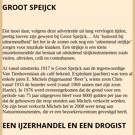
GROOT SPEIJCK
Dat moet daar, volgens deze advertentie uit lang vervlogen tijden,
prettig toeven zijn geweest bij Groot Speijck… Als ‘lustoord bij
uitnemendheid’ liet het in de zomer ook nog een ‘uitnemend strijkje’
zorgen voor muzikale klanken. Een strijkje is een klein
muziekensemble dat bestaat uit uitsluitend strijkinstrumenten zoals
violen, altviolen, celli en contrabassen.
Al vanaf omstreeks 1917 is Groot Speijck aan de tegenwoordige
Van Tienhovenlaan als café bekend. Exploitant (pachter) was toen al
enkele jaren E. Michels (bijgenaamd ‘Beer’), wiens zoon Chris
vanaf 1933 de huurder werd (vanaf 1969 samen met zijn zoon
Harrie). In 1976 werd overeengekomen dat de grond voor een
periode van 75 jaar uitgegeven bleef voor 8000 gulden per jaar en
dat de gebouwen die erop stonden aan Michels verkocht werden.
Op zijn beurt verkocht Michels het in 2008 weer terug aan
Natuurmonumenten, die er een bezoekerscentrum gevestigd heeft.
EEN IJZERHANDEL EN EEN DROGIST