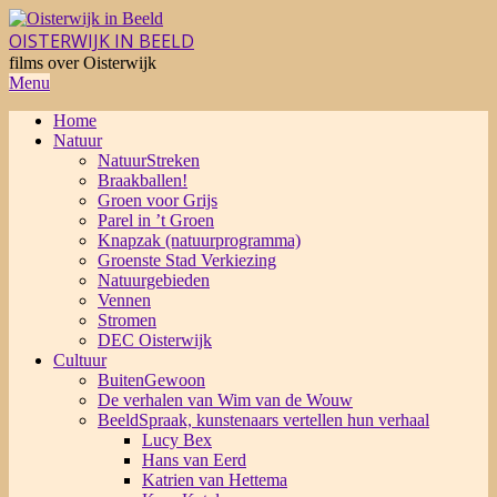
Skip
to
OISTERWIJK IN BEELD
content
films over Oisterwijk
Primary
Menu
Navigation
Home
Menu
Natuur
NatuurStreken
Braakballen!
Groen voor Grijs
Parel in ’t Groen
Knapzak (natuurprogramma)
Groenste Stad Verkiezing
Natuurgebieden
Vennen
Stromen
DEC Oisterwijk
Cultuur
BuitenGewoon
De verhalen van Wim van de Wouw
BeeldSpraak, kunstenaars vertellen hun verhaal
Lucy Bex
Hans van Eerd
Katrien van Hettema